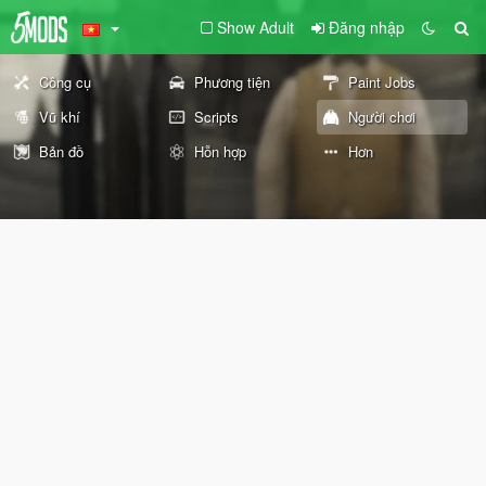
Show Adult
Đăng nhập
Công cụ
Phương tiện
Paint Jobs
Vũ khí
Scripts
Người chơi
Bản đồ
Hỗn hợp
Hơn