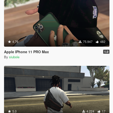
4.76
75.947
482
Apple IPhone 11 PRO Max
1.0
By
siubole
5.0
4.224
17