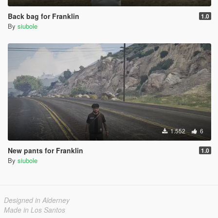
Back bag for Franklin
1.0
By
siubole
1.552
6
New pants for Franklin
1.0
By
siubole
Designed in Alderney
Made in Los Santos