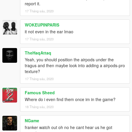
report it.
17 Tháng sáu, 2020
WOKEUPINPARIS
it not even in the ear lmao
17 Tháng sáu, 2020
TheHaqAttaq
Yeah, you should position the airpods under the
tragus and then maybe look into adding a airpods-pro
texture?
17 Tháng sáu, 2020
Famous Sheed
Where do i even find them once im in the game?
18 Tháng sáu, 2020
NGame
franker watch out oh no he cant hear us he got