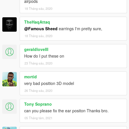
airpods
18 Tháng sáu, 2020
TheHaqAttaq
@Famous Sheed
earrings I'm pretty sure,
18 Tháng sáu, 2020
geraldloveIII
How do I put these on
23 Tháng sáu, 2020
mortid
very bad position 3D model
26 Tháng sáu, 2020
Tony Soprano
can you please fix the ear positon Thanks bro.
05 Tháng tám, 2021