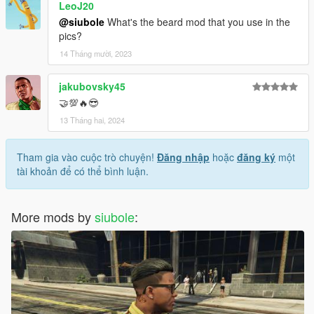
LeoJ20
@siubole
What's the beard mod that you use in the
pics?
14 Tháng mười, 2023
jakubovsky45
🤝💯🔥😎
13 Tháng hai, 2024
Tham gia vào cuộc trò chuyện!
Đăng nhập
hoặc
đăng ký
một
tài khoản để có thể bình luận.
More mods by
siubole
: