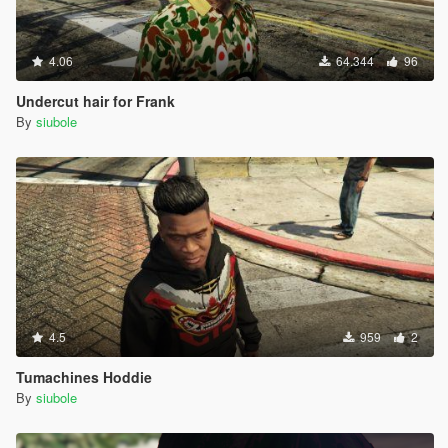
4.06
64.344
96
Undercut hair for Frank
By
siubole
4.5
959
2
Tumachines Hoddie
By
siubole