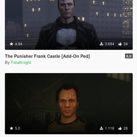
4.94
3.694
34
The Punisher Frank Castle [Add-On Ped]
6.0
By
FatalKnight
5.0
1.116
26