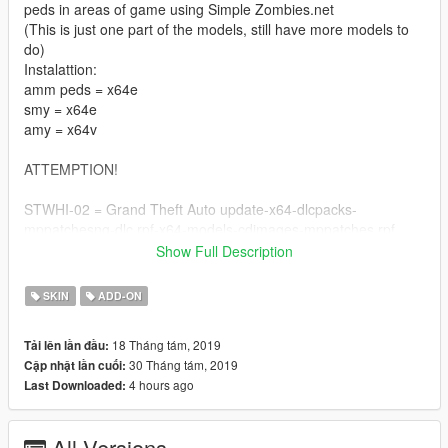
peds in areas of game using Simple Zombies.net
(This is just one part of the models, still have more models to
do)
Instalattion:
amm peds = x64e
smy = x64e
amy = x64v
ATTEMPTION!
STWHI-02 = Grand Theft Auto update-x64-dlcpacks-
mppatchesng-dlc.rpf-x64-models-cdimages-mppatches.rpf
Show Full Description
STWHI-01 = update-x64-dlcpacks-patchday3ng-dlc.rpf-x64-
models-cdimages-patchday3ng.rpf
SKIN
ADD-ON
18 Tháng tám, 2019
Tải lên lần đầu:
30 Tháng tám, 2019
Cập nhật lần cuối:
4 hours ago
Last Downloaded:
All Versions