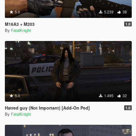
5.0
5.239
38
M16A3 + M203
1.0
By
FatalKnight
5.0
1.495
32
Hatred guy (Not Important) [Add-On Ped]
1.0
By
FatalKnight