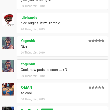
20 Tháng tám, 2019
idlehands
nice original h1z1 zombie
20 Tháng tám, 2019
Yogeshk
Nice
20 Tháng tám, 2019
Yogeshk
Cool, new peds so soon ... xD
30 Tháng tám, 2019
X-MAN
so cool
30 Tháng tám, 2019