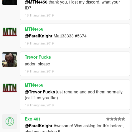
@MTN4456
thank you, i lost my discord, what your
ID?
18 Tháng tám, 2019
MTN4456
@FatalKnight
Matt33333 #5674
19 Tháng tám, 2019
Trevor Fucks
addon please
19 Tháng tám, 2019
MTN4456
@Trevor Fucks
just rename and add them normally.
(call it as you like)
19 Tháng tám, 2019
Exo 401
@FatalKnight
Awesome! Was asking for this before,
glad you're doing it.