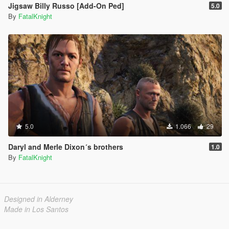
Jigsaw Billy Russo [Add-On Ped]
5.0
By
FatalKnight
5.0
1.066
29
Daryl and Merle Dixon´s brothers
1.0
By
FatalKnight
Designed in Alderney
Made in Los Santos