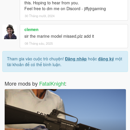
this. Hoping to hear from you.
Feel free to dm me on Discord - jiffyjrgaming
30 Tháng mười, 2024
clemen
sir the marine model missed,plz add it
08 Tháng sáu, 2025
Tham gia vào cuộc trò chuyện!
Đăng nhập
hoặc
đăng ký
một
tài khoản để có thể bình luận.
More mods by
FatalKnight
: