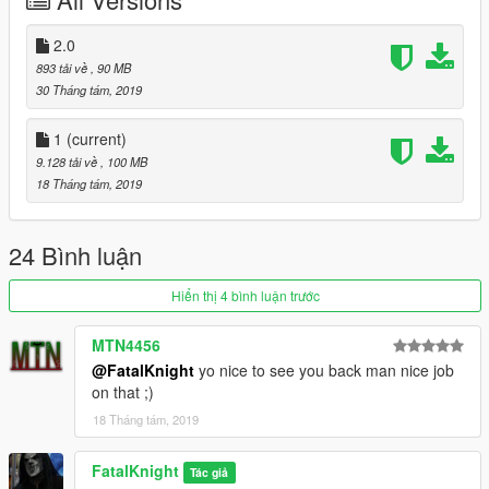
2.0
893 tải về
, 90 MB
30 Tháng tám, 2019
1
(current)
9.128 tải về
, 100 MB
18 Tháng tám, 2019
24 Bình luận
Hiển thị 4 bình luận trước
MTN4456
@FatalKnight
yo nice to see you back man nice job
on that ;)
18 Tháng tám, 2019
FatalKnight
Tác giả