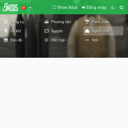
Show Adult
Đăng nhập
Công cụ
Phương tiện
Paint Jobs
Vũ khí
Scripts
Người chơi
Bản đồ
Hỗn hợp
Hơn