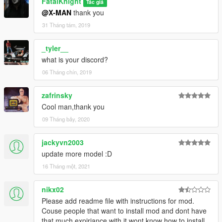
FatalKnight
Tác giả
@X-MAN
thank you
31 Tháng tám, 2019
_tyler__
what is your discord?
06 Tháng chín, 2019
zafrinsky
Cool man,thank you
09 Tháng bảy, 2020
jackyvn2003
update more model :D
16 Tháng một, 2021
nikx02
Please add readme file with instructions for mod.
Couse people that want to install mod and dont have
that much expiriance with it wont know how to install