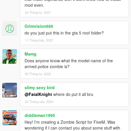
mod even.
24 Tháng tư, 2021
Grimvision666
do you just put this in the gta 5 root folder?
11 Tháng bảy, 2022
Mamg
Does anyone know what the model name of the
armed police zombie is?
09 Tháng tư, 2023
slimy sexy bird
@FatalKnight
where do put it all bru
23 Tháng sáu, 2024
diddleman1995
Hey! I'm creating a Zombie Script for FiveM. Was
wondering if I can contact you about some stuff with