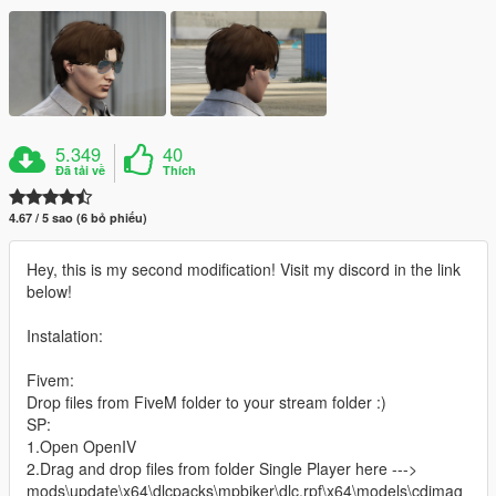
5.349
40
Đã tải về
Thích
4.67 / 5 sao (6 bỏ phiếu)
Hey, this is my second modification! Visit my discord in the link
below!
Instalation:
Fivem:
Drop files from FiveM folder to your stream folder :)
SP:
1.Open OpenIV
2.Drag and drop files from folder Single Player here --->
mods\update\x64\dlcpacks\mpbiker\dlc.rpf\x64\models\cdimag