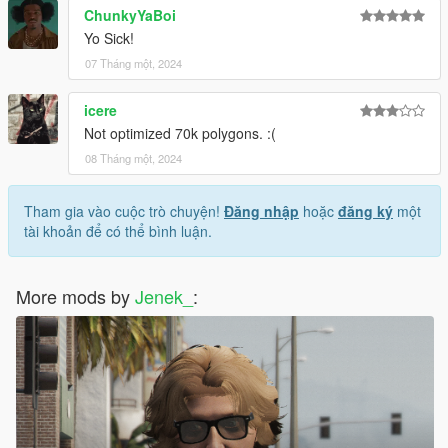
ChunkyYaBoi
Yo Sick!
07 Tháng một, 2024
icere
Not optimized 70k polygons. :(
08 Tháng một, 2024
Tham gia vào cuộc trò chuyện!
Đăng nhập
hoặc
đăng ký
một
tài khoản để có thể bình luận.
More mods by
Jenek_
: