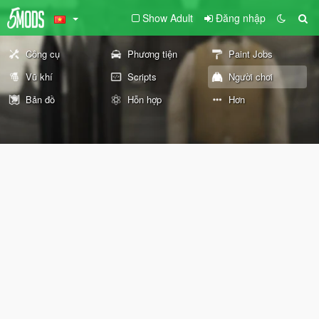
Show Adult
Đăng nhập
Công cụ
Phương tiện
Paint Jobs
Vũ khí
Scripts
Người chơi
Bản đồ
Hỗn hợp
Hơn