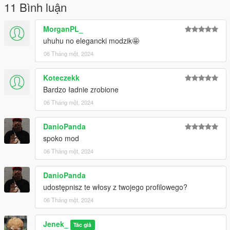
11 Bình luận
MorganPL_
uhuhu no elegancki modzik🤩
06 Tháng một, 2024
Koteczekk
Bardzo ładnie zrobione
06 Tháng một, 2024
DanioPanda
spoko mod
06 Tháng một, 2024
DanioPanda
udostępnisz te włosy z twojego profilowego?
06 Tháng một, 2024
Jenek_
Tác giả