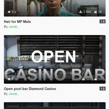
5.0
2.995
29
Hair for MP Male
1.0
By
Jenek_
5.0
560
24
Open pool bar Diamond Casino
1.0
By
Jenek_