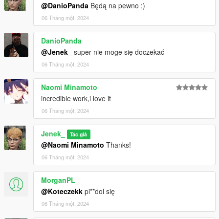
@DanioPanda
Będą na pewno ;)
06 Tháng một, 2024
DanioPanda
@Jenek_
super nie moge się doczekać
06 Tháng một, 2024
Naomi Minamoto
incredible work,i love it
06 Tháng một, 2024
Jenek_
Tác giả
@Naomi Minamoto
Thanks!
06 Tháng một, 2024
MorganPL_
@Koteczekk
pi**dol się
06 Tháng một, 2024