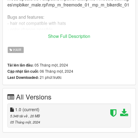
es\mpbiker_male.rpf\mp_m_freemode_01_mp_m_bikerdlc_01
Bugs and features:
- hair not compatible with hats
- color change possible
Show Full Description
Credits: The Sims 4,
https://www.thesimsresource.com/artists/wingssims/
HAIR
Orginal file link:
https://www.thesimsresource.com/downloads/download/itemId/
05 Tháng một, 2024
Tải lên lần đầu:
1635241
06 Tháng một, 2024
Cập nhật lần cuối:
21 phút trước
Last Downloaded:
All Versions
1.0
(current)
5.348 tải về
, 20 MB
05 Tháng một, 2024