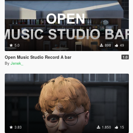
5.0
898
49
Open Music Studio Record A bar
1.0
By
Jenek_
3.83
1.850
15