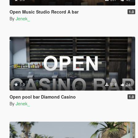
Open Music Studio Record A bar
1.0
By
Jenek_
5.0
558
24
Open pool bar Diamond Casino
1.0
By
Jenek_