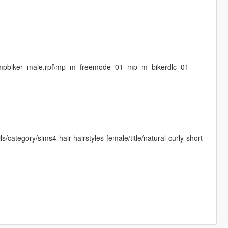
es\mpbiker_male.rpf\mp_m_freemode_01_mp_m_bikerdlc_01
s/category/sims4-hair-hairstyles-female/title/natural-curly-short-