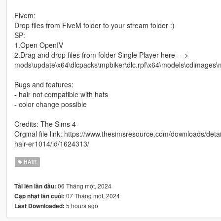
Fivem:
Drop files from FiveM folder to your stream folder :)
SP:
1.Open OpenIV
2.Drag and drop files from folder Single Player here --->
mods\update\x64\dlcpacks\mpbiker\dlc.rpf\x64\models\cdimag
Bugs and features:
- hair not compatible with hats
- color change possible
Credits: The Sims 4
Orginal file link: https://www.thesimsresource.com/downloads/detail
hair-er1014/id/1624313/
HAIR
06 Tháng một, 2024
Tải lên lần đầu:
07 Tháng một, 2024
Cập nhật lần cuối:
5 hours ago
Last Downloaded: