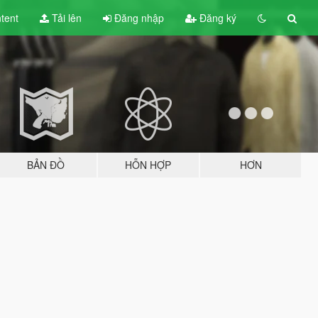
tent
Tải lên
Đăng nhập
Đăng ký
BẢN ĐỒ
HỖN HỢP
HƠN