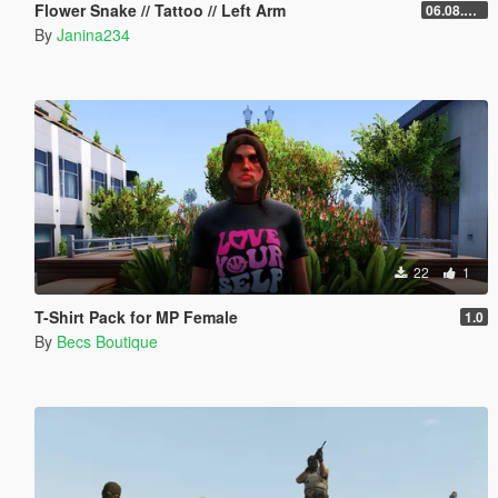
Flower Snake // Tattoo // Left Arm
06.08.2026
By
Janina234
22
1
T-Shirt Pack for MP Female
1.0
By
Becs Boutique