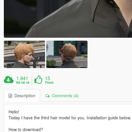
1.841
15
Đã tải về
Thích
Description
Comments (4)
Hello!
Today I have the third hair model for you. Installation guide below, 
How to download?