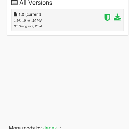
All Versions
1.0
(current)
1.841 tải về
, 20 MB
06 Tháng một, 2024
More mods by
Jenek_
: