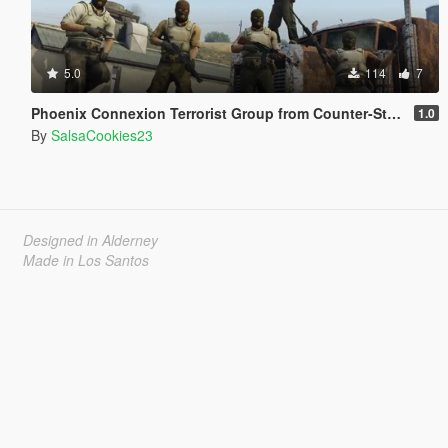
5.0
114
7
Phoenix Connexion Terrorist Group from Counter-Strike: Global Offensive (Shattered Web + Broken Fang skins included)
1.0
By
SalsaCookies23
Designed in Alderney
Made in Los Santos