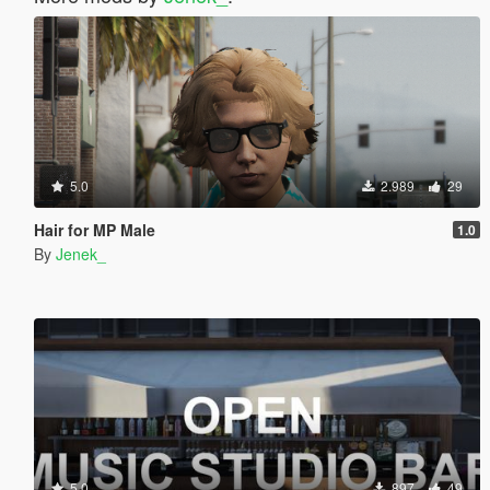
5.0
2.989
29
Hair for MP Male
1.0
By
Jenek_
5.0
897
49