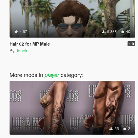
4.67
5.338
40
Hair 02 for MP Male
1.0
By
Jenek_
More mods in
category:
player
55
2