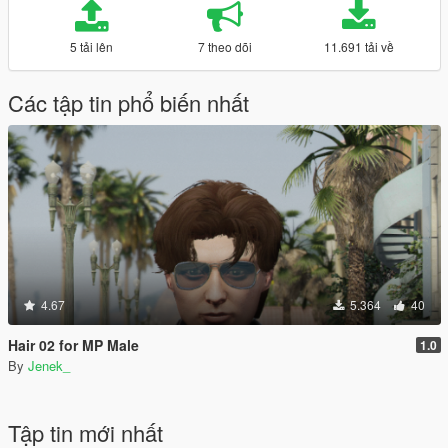
5 tải lên
7 theo dõi
11.691 tải về
Các tập tin phổ biến nhất
4.67
5.364
40
Hair 02 for MP Male
1.0
By
Jenek_
Tập tin mới nhất