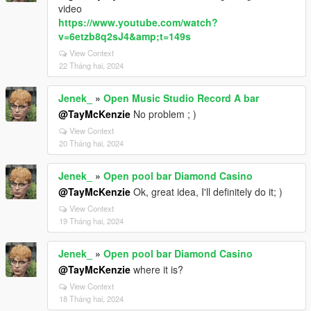
video
https://www.youtube.com/watch?
v=6etzb8q2sJ4&amp;t=149s
View Context
22 Tháng hai, 2024
Jenek_
»
Open Music Studio Record A bar
@TayMcKenzie
No problem ; )
View Context
20 Tháng hai, 2024
Jenek_
»
Open pool bar Diamond Casino
@TayMcKenzie
Ok, great idea, I'll definitely do it; )
View Context
19 Tháng hai, 2024
Jenek_
»
Open pool bar Diamond Casino
@TayMcKenzie
where it is?
View Context
18 Tháng hai, 2024