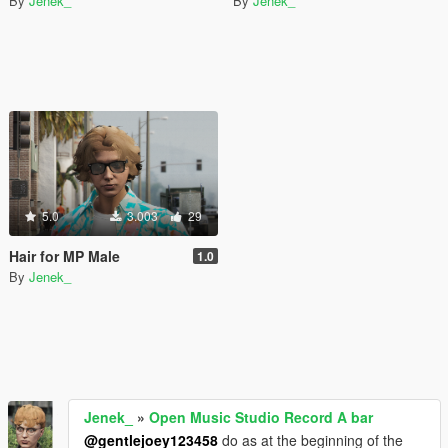
By
Jenek_
By
Jenek_
5.0
3.003
29
Hair for MP Male
1.0
By
Jenek_
Jenek_
»
Open Music Studio Record A bar
@gentlejoey123458
do as at the beginning of the