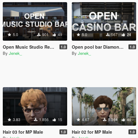
5.0
901
49
5.0
567
24
Open Music Studio Record A bar
Open pool bar Diamond Casino
1.0
1.0
By
Jenek_
By
Jenek_
3.83
1.856
15
4.67
5.364
40
Hair 03 for MP Male
Hair 02 for MP Male
1.0
1.0