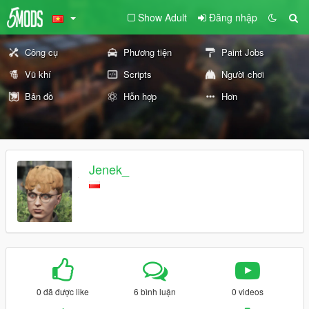
Show Adult
Đăng nhập
Công cụ
Phương tiện
Paint Jobs
Vũ khí
Scripts
Người chơi
Bản đồ
Hỗn hợp
Hơn
Jenek_
0 đã được like
6 bình luận
0 videos