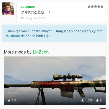
aotomes
你叫我怎么荔枝！！
15 Tháng chín, 2022
Tham gia vào cuộc trò chuyện!
Đăng nhập
hoặc
đăng ký
một
tài khoản để có thể bình luận.
More mods by
LinZeeN
:
5.0
1.550
8