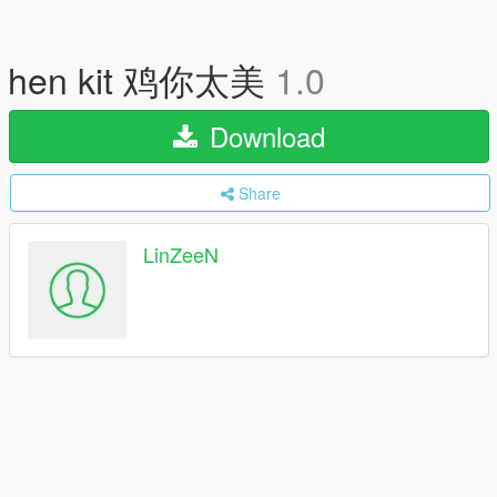
hen kit 鸡你太美
1.0
Download
Share
LinZeeN