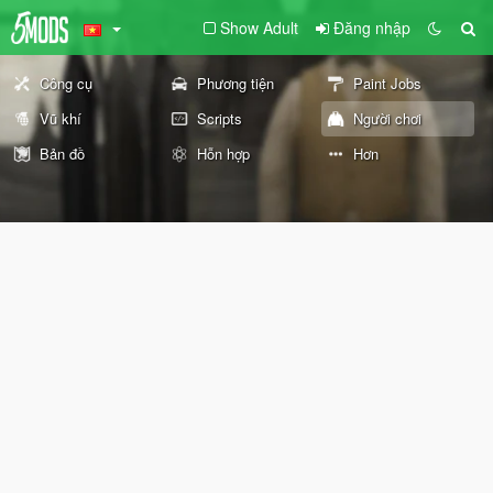
Show Adult
Đăng nhập
Công cụ
Phương tiện
Paint Jobs
Vũ khí
Scripts
Người chơi
Bản đồ
Hỗn hợp
Hơn