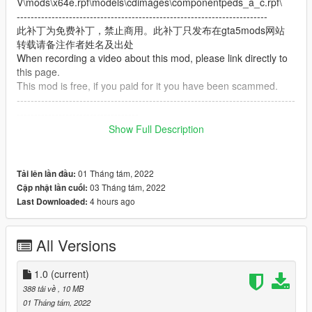
V\mods\x64e.rpf\models\cdimages\componentpeds_a_c.rpf\
------------------------------------------------------------------------
此补丁为免费补丁，禁止商用。此补丁只发布在gta5mods网站
转载请备注作者姓名及出处
When recording a video about this mod, please link directly to
this page.
This mod is free, if you paid for it you have been scammed.
--------------------------------------------------------------------------------
-----------------------------------
Show Full Description
have fun！
01 Tháng tám, 2022
Tải lên lần đầu:
03 Tháng tám, 2022
Cập nhật lần cuối:
4 hours ago
Last Downloaded:
All Versions
1.0
(current)
388 tải về
, 10 MB
01 Tháng tám, 2022