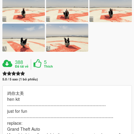
388
5
Đã tải về
Thích
5.0 / 5 sao (1 bỏ phiếu)
鸡你太美
hen kit
------------------------------------------------------------------
just for fun
-----------------------------------------------------------------------
replace:
Grand Theft Auto