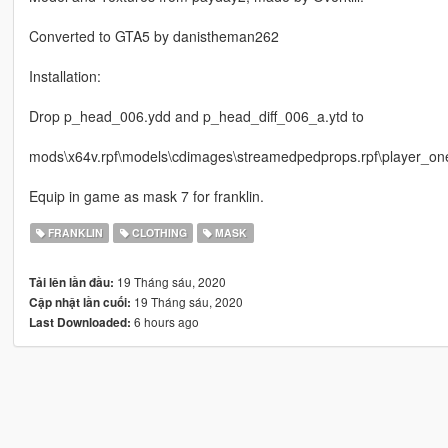
Converted to GTA5 by danistheman262
Installation:
Drop p_head_006.ydd and p_head_diff_006_a.ytd to
mods\x64v.rpf\models\cdimages\streamedpedprops.rpf\player_on
Equip in game as mask 7 for franklin.
FRANKLIN
CLOTHING
MASK
19 Tháng sáu, 2020
Tải lên lần đầu:
19 Tháng sáu, 2020
Cập nhật lần cuối:
6 hours ago
Last Downloaded: