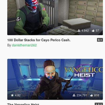
4.942
57
100 Dollar Stacks for Cayo Perico Cash.
0.1
By
danistheman262
4.82
234.791
816
The Vangelico Heist
1.5.1