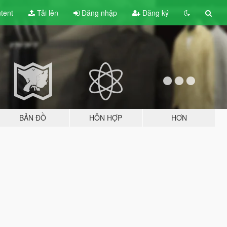
tent
Tải lên
Đăng nhập
Đăng ký
BẢN ĐỒ
HỖN HỢP
HƠN