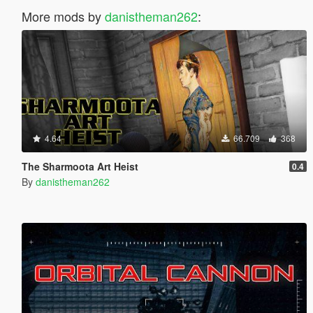
More mods by
danistheman262
:
4.64
66.709
368
The Sharmoota Art Heist
0.4
By
danistheman262