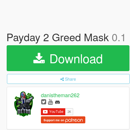
Payday 2 Greed Mask
0.1
Download
Share
danistheman262
Support me on