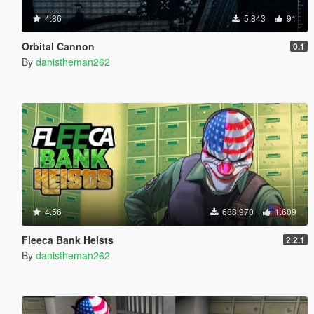
4.86
5.843
91
Orbital Cannon
0.1
By
danistheman262
4.56
688.970
1.609
Fleeca Bank Heists
2.2.1
By
danistheman262