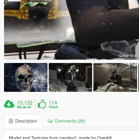
13.122
114
Đã tải về
Thích
Description
Comments (28)
Model and Textures from payday2, made by Overkill.