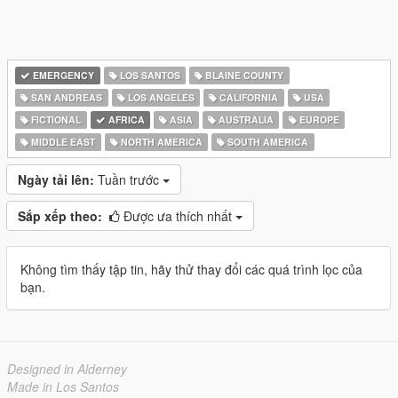
EMERGENCY
LOS SANTOS
BLAINE COUNTY
SAN ANDREAS
LOS ANGELES
CALIFORNIA
USA
FICTIONAL
AFRICA
ASIA
AUSTRALIA
EUROPE
MIDDLE EAST
NORTH AMERICA
SOUTH AMERICA
Ngày tải lên:
Tuần trước
Sắp xếp theo:
Được ưa thích nhất
Không tìm thấy tập tin, hãy thử thay đổi các quá trình lọc của
bạn.
Designed in Alderney
Made in Los Santos