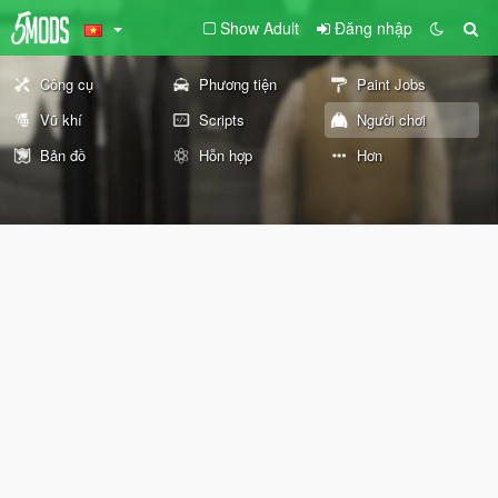
Show Adult
Đăng nhập
Công cụ
Phương tiện
Paint Jobs
Vũ khí
Scripts
Người chơi
Bản đồ
Hỗn hợp
Hơn