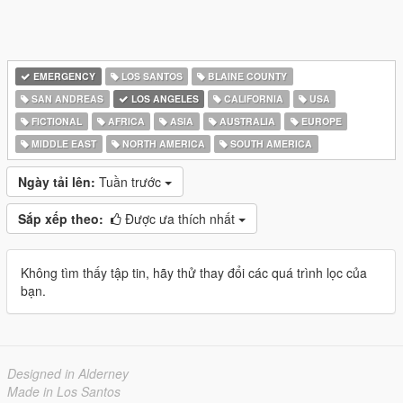
EMERGENCY
LOS SANTOS
BLAINE COUNTY
SAN ANDREAS
LOS ANGELES
CALIFORNIA
USA
FICTIONAL
AFRICA
ASIA
AUSTRALIA
EUROPE
MIDDLE EAST
NORTH AMERICA
SOUTH AMERICA
Ngày tải lên:
Tuần trước
Sắp xếp theo:
Được ưa thích nhất
Không tìm thấy tập tin, hãy thử thay đổi các quá trình lọc của
bạn.
Designed in Alderney
Made in Los Santos