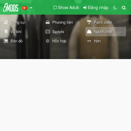
Show Adult
Đăng nhập
Công cụ
Phương tiện
Paint Jobs
Vũ khí
Scripts
Người chơi
Bản đồ
Hỗn hợp
Hơn