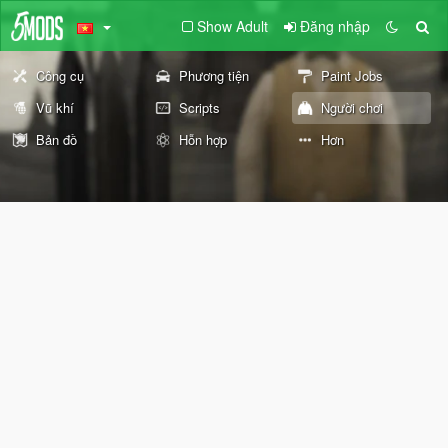
Show Adult
Đăng nhập
Công cụ
Phương tiện
Paint Jobs
Vũ khí
Scripts
Người chơi
Bản đồ
Hỗn hợp
Hơn