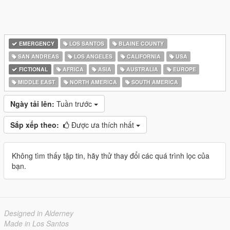
EMERGENCY
LOS SANTOS
BLAINE COUNTY
SAN ANDREAS
LOS ANGELES
CALIFORNIA
USA
FICTIONAL
AFRICA
ASIA
AUSTRALIA
EUROPE
MIDDLE EAST
NORTH AMERICA
SOUTH AMERICA
Ngày tải lên:
Tuần trước
Sắp xếp theo:
Được ưa thích nhất
Không tìm thấy tập tin, hãy thử thay đổi các quá trình lọc của
bạn.
Designed in Alderney
Made in Los Santos