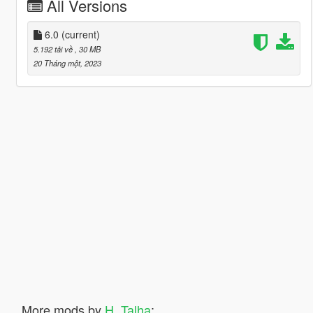
All Versions
6.0
(current)
5.192 tải về
, 30 MB
20 Tháng một, 2023
More mods by
H_Talha
: