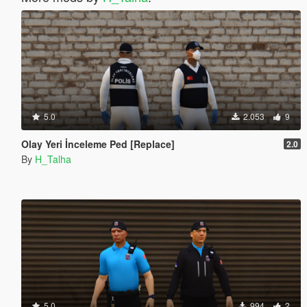
5.0
2.053
9
Olay Yeri İnceleme Ped [Replace]
2.0
By
H_Talha
5.0
994
2