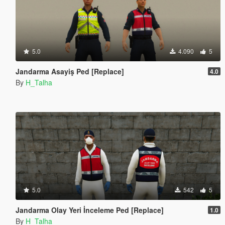
5.0
4.090
5
Jandarma Asayiş Ped [Replace]
4.0
By
H_Talha
5.0
542
5
Jandarma Olay Yeri İnceleme Ped [Replace]
1.0
By
H_Talha