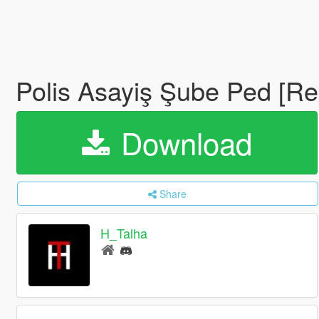
Polis Asayiş Şube Ped [R
Download
Share
H_Talha