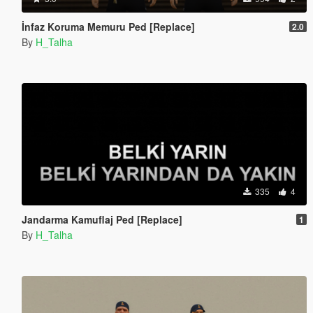
İnfaz Koruma Memuru Ped [Replace]
2.0
By
H_Talha
335
4
Jandarma Kamuflaj Ped [Replace]
1
By
H_Talha