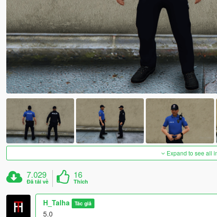
Expand to see all 
7.029
16
Đã tải về
Thích
H_Talha
Tác giả
5.0