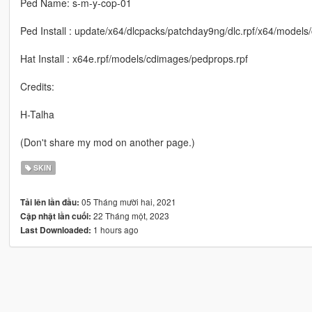
Ped Name: s-m-y-cop-01
Ped Install : update/x64/dlcpacks/patchday9ng/dlc.rpf/x64/model
Hat Install : x64e.rpf/models/cdimages/pedprops.rpf
Credits:
H-Talha
(Don't share my mod on another page.)
SKIN
05 Tháng mười hai, 2021
Tải lên lần đầu:
22 Tháng một, 2023
Cập nhật lần cuối:
1 hours ago
Last Downloaded: