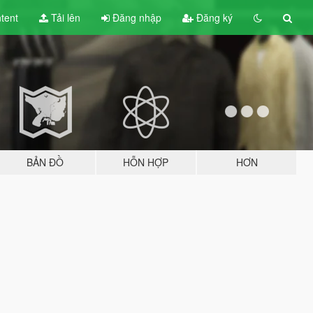
tent
Tải lên
Đăng nhập
Đăng ký
BẢN ĐỒ
HỖN HỢP
HƠN