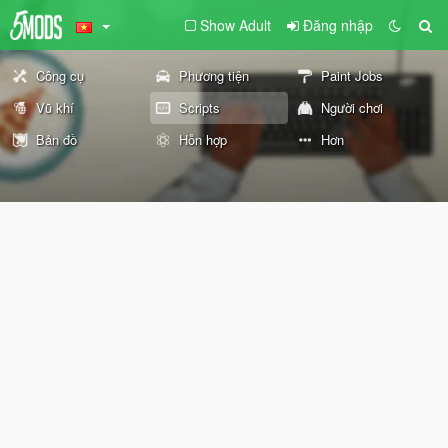
Show Adult
Đăng nhập
Công cụ
Phương tiện
Paint Jobs
Vũ khí
Scripts
Người chơi
Bản đồ
Hỗn hợp
Hơn