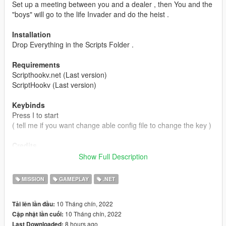
Set up a meeting between you and a dealer , then You and the
"boys" will go to the life Invader and do the heist .
Installation
Drop Everything in the Scripts Folder .
Requirements
Scripthookv.net (Last version)
ScriptHookv (Last version)
Keybinds
Press I to start
( tell me if you want change able config file to change the key )
Credits
To me And huge help from :
M8T
, he helped me so much so
Show Full Description
thank you man .
MISSION
GAMEPLAY
.NET
10 Tháng chín, 2022
Tải lên lần đầu:
10 Tháng chín, 2022
Cập nhật lần cuối:
8 hours ago
Last Downloaded: