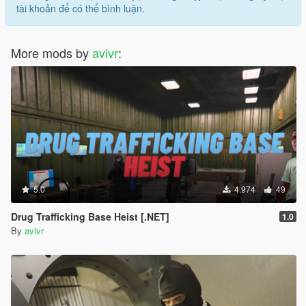
tài khoản để có thể bình luận.
More mods by
avivr
:
5.0
4.974
49
Drug Trafficking Base Heist [.NET]
1.0
By
avivr