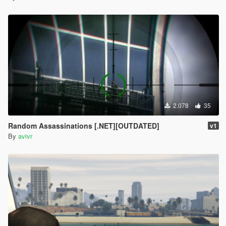
2.078
35
Random Assassinations [.NET][OUTDATED]
v1
By
avivr