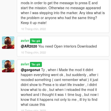
mods in order to get the message to press E and
start the mission. Otherwise no message appeared
when I was stepping into the marker. Any idea what is
the problem or anyone who had the same thing?
Keep it up mate!
10 Tháng chín, 2022
avivr
Tác giả
@AR2020
You need Open interiors Downloaded
10 Tháng chín, 2022
avivr
Tác giả
@gorgonut
Ty , when i Made the mod it didnt
happen everything went ok , but suddenly , after i
recoded something ( cant remember what ) it just
didnt show to Press e to start life invader , i didnt
know what to do , but when i reloaded the mod it
worked and i thought it was 1 time bug , but now i
know that it happens not only to me , ill try to find
what cause this
10 Tháng chín, 2022