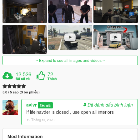
Expand to see all images and videos
12.526
72
Đã tải về
Thích
5.0 / 5 sao (3 bỏ phiếu)
avivr
Đã đánh dấu bình luận
Tác giả
If lifeinavder is closed , use open all interiors
12 Tháng tư, 2023
Mod Information