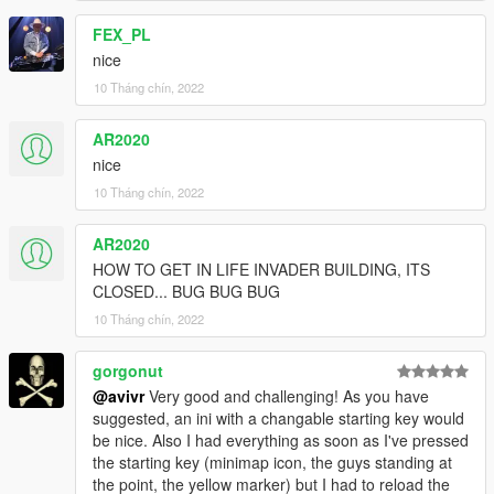
FEX_PL
nice
10 Tháng chín, 2022
AR2020
nice
10 Tháng chín, 2022
AR2020
HOW TO GET IN LIFE INVADER BUILDING, ITS
CLOSED... BUG BUG BUG
10 Tháng chín, 2022
gorgonut
@avivr
Very good and challenging! As you have
suggested, an ini with a changable starting key would
be nice. Also I had everything as soon as I've pressed
the starting key (minimap icon, the guys standing at
the point, the yellow marker) but I had to reload the