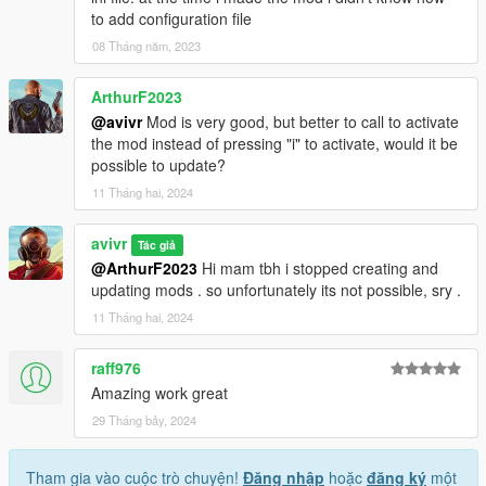
to add configuration file
08 Tháng năm, 2023
ArthurF2023
@avivr
Mod is very good, but better to call to activate
the mod instead of pressing "i" to activate, would it be
possible to update?
11 Tháng hai, 2024
avivr
Tác giả
@ArthurF2023
Hi mam tbh i stopped creating and
updating mods . so unfortunately its not possible, sry .
11 Tháng hai, 2024
raff976
Amazing work great
29 Tháng bảy, 2024
Tham gia vào cuộc trò chuyện!
Đăng nhập
hoặc
đăng ký
một