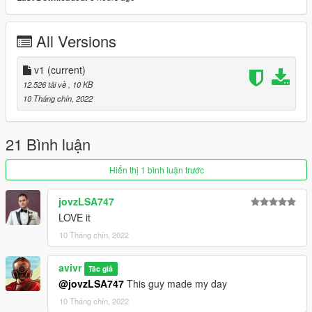
All Versions
v1
(current)
12.526 tải về
, 10 KB
10 Tháng chín, 2022
21 Bình luận
Hiển thị 1 bình luận trước
jovzLSA747
LOVE it
10 Tháng chín, 2022
avivr
Tác giả
@jovzLSA747
This guy made my day
10 Tháng chín, 2022