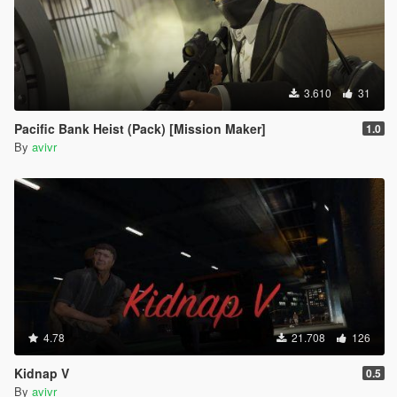
3.610
31
Pacific Bank Heist (Pack) [Mission Maker]
1.0
By
avivr
4.78
21.708
126
Kidnap V
0.5
By
avivr