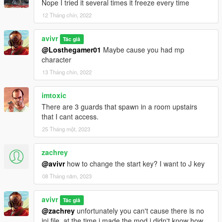
Nope I tried it several times it freeze every time
12 Tháng chín, 2022
avivr
Tác giả
@Losthegamer01
Maybe cause you had mp
character
13 Tháng chín, 2022
imtoxic
There are 3 guards that spawn in a room upstairs
that I cant access.
25 Tháng một, 2023
zachrey
@avivr
how to change the start key? I want to J key
08 Tháng năm, 2023
avivr
Tác giả
@zachrey
unfortunately you can't cause there is no
ini file. at the time i made the mod i didn't know how