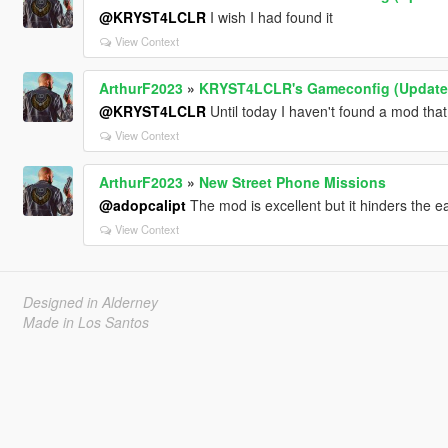
@KRYST4LCLR
I wish I had found it
View Context
ArthurF2023
»
KRYST4LCLR's Gameconfig (Updated
@KRYST4LCLR
Until today I haven't found a mod that 
View Context
ArthurF2023
»
New Street Phone Missions
@adopcalipt
The mod is excellent but it hinders the e
View Context
Designed in Alderney
Made in Los Santos