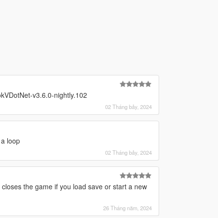
okVDotNet-v3.6.0-nightly.102
02 Tháng bảy, 2024
 a loop
02 Tháng bảy, 2024
it closes the game if you load save or start a new
26 Tháng năm, 2024