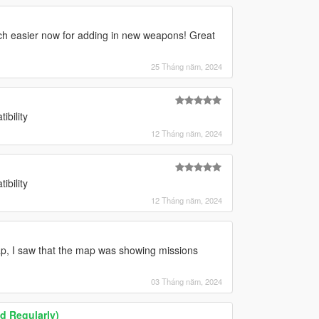
ch easier now for adding in new weapons! Great
25 Tháng năm, 2024
ibility
12 Tháng năm, 2024
ibility
12 Tháng năm, 2024
ap, I saw that the map was showing missions
03 Tháng năm, 2024
 Regularly)