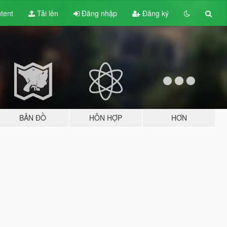
tent
Tải lên
Đăng nhập
Đăng ký
BẢN ĐỒ
HỖN HỢP
HƠN