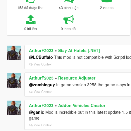
158 đã được like
43 bình luận
2 videos
0 tải lên
0 theo dõi
ArthurF2023
»
Stay At Hotels [.NET]
@LCBuffalo
This mod is not compatible with ScriptHo
View Context
ArthurF2023
»
Resource Adjuster
@zombieguy
In game version 3258 the game stays in
View Context
ArthurF2023
»
Addon Vehicles Creator
@ganic
Mod is incredible but in this latest update 1.5 
game
View Context