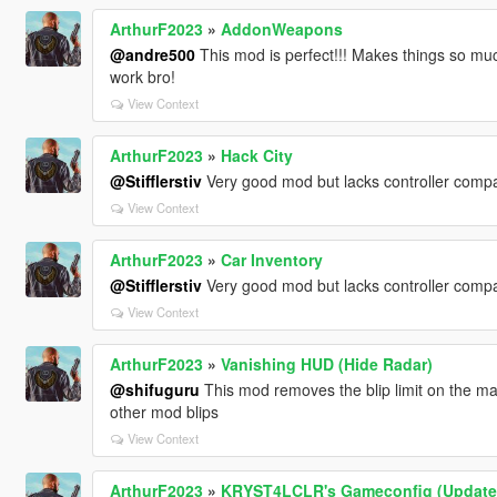
ArthurF2023
»
AddonWeapons
@andre500
This mod is perfect!!! Makes things so mu
work bro!
View Context
ArthurF2023
»
Hack City
@Stifflerstiv
Very good mod but lacks controller compat
View Context
ArthurF2023
»
Car Inventory
@Stifflerstiv
Very good mod but lacks controller compat
View Context
ArthurF2023
»
Vanishing HUD (Hide Radar)
@shifuguru
This mod removes the blip limit on the m
other mod blips
View Context
ArthurF2023
»
KRYST4LCLR's Gameconfig (Updated