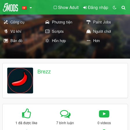
Show Adult
Đăng nhập
Công cụ
Phương tiện
Paint Jobs
Vũ khí
Scripts
Người chơi
Bản đồ
Hỗn hợp
Hơn
Brezz
1 đã được like
7 bình luận
0 videos