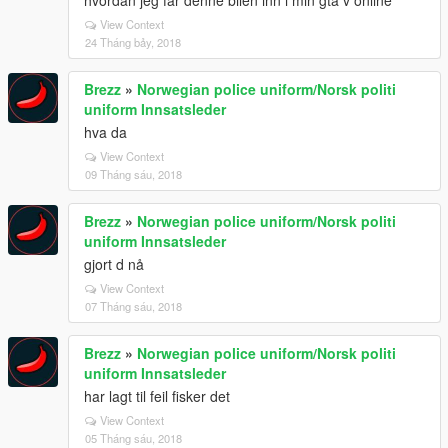
hvordan jeg får denne bilen inn i min gta v online
View Context
24 Tháng bảy, 2018
Brezz
»
Norwegian police uniform/Norsk politi
uniform Innsatsleder
hva da
View Context
09 Tháng sáu, 2018
Brezz
»
Norwegian police uniform/Norsk politi
uniform Innsatsleder
gjort d nå
View Context
07 Tháng sáu, 2018
Brezz
»
Norwegian police uniform/Norsk politi
uniform Innsatsleder
har lagt til feil fisker det
View Context
05 Tháng sáu, 2018