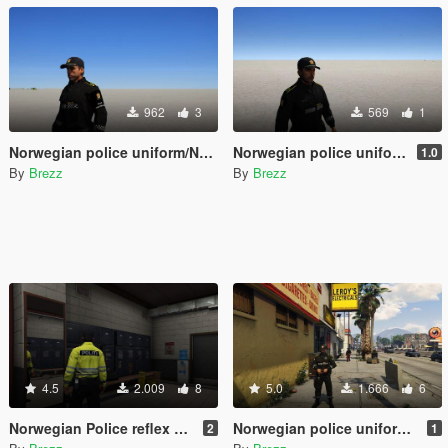
962
3
569
1
Norwegian police uniform/Norsk politi uniform Innsatsleder
Norwegian police uniform/ Norsk politi uniform ordenstjenesten
1.0
By
Brezz
By
Brezz
4.5
2.009
8
5.0
1.666
6
Norwegian Police reflex uniform/Norsk politi refleks uniform
Norwegian police uniform/ Norsk politi uniform
2
1