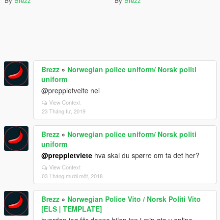
By
Brezz
By
Brezz
Brezz
»
Norwegian police uniform/ Norsk politi
uniform
@preppletveite nei
View Context
23 Tháng tư, 2019
Brezz
»
Norwegian police uniform/ Norsk politi
uniform
@preppletviete
hva skal du spørre om ta det her?
View Context
03 Tháng mười một, 2018
Brezz
»
Norwegian Police Vito / Norsk Politi Vito
[ELS | TEMPLATE]