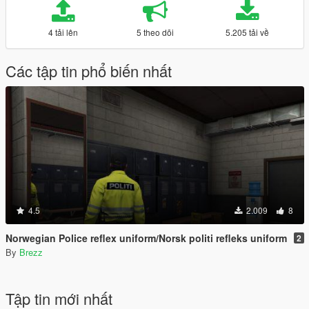
4 tải lên
5 theo dõi
5.205 tải về
Các tập tin phổ biến nhất
4.5
2.009
8
Norwegian Police reflex uniform/Norsk politi refleks uniform
2
By
Brezz
Tập tin mới nhất