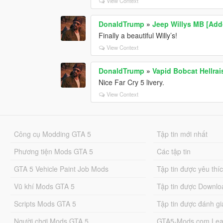
View Context
DonaldTrump
»
Jeep Willys MB [Add-
Finally a beautiful Willy’s!
View Context
DonaldTrump
»
Vapid Bobcat Hellrai
Nice Far Cry 5 livery.
View Context
Công cụ Modding GTA 5
Tập tin mới nhất
Phương tiện Mods GTA 5
Các tập tin
GTA 5 Vehicle Paint Job Mods
Tập tin được yêu thí
Vũ khí Mods GTA 5
Tập tin được Downlo
Scripts Mods GTA 5
Tập tin được đánh gi
Người chơi Mods GTA 5
GTA5-Mods.com Lea