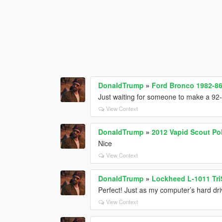
DonaldTrump
»
Ford Bronco 1982-86
Just waiting for someone to make a 92
View Context
DonaldTrump
»
2012 Vapid Scout Pol
Nice
View Context
DonaldTrump
»
Lockheed L-1011 Tri
Perfect! Just as my computer’s hard driv
View Context