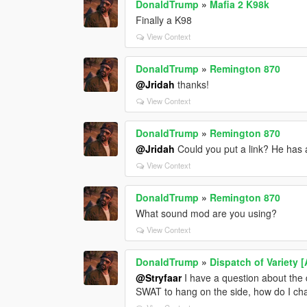
DonaldTrump
»
Mafia 2 K98k
Finally a K98
View Context
DonaldTrump
»
Remington 870
@Jridah
thanks!
View Context
DonaldTrump
»
Remington 870
@Jridah
Could you put a link? He has 
View Context
DonaldTrump
»
Remington 870
What sound mod are you using?
View Context
DonaldTrump
»
Dispatch of Variety 
@Stryfaar
I have a question about the d
SWAT to hang on the side, how do I ch