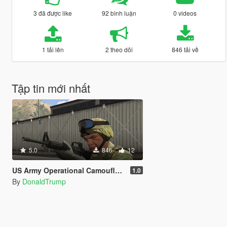
3 đã được like
92 bình luận
0 videos
1 tải lên
2 theo dõi
846 tải về
Tập tin mới nhất
5.0
846
12
US Army Operational Camouflage Pattern (OCP) Uniform Addon
1.0
By
DonaldTrump