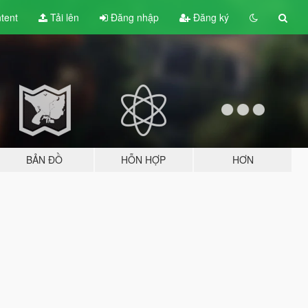
tent
Tải lên
Đăng nhập
Đăng ký
BẢN ĐỒ
HỖN HỢP
HƠN