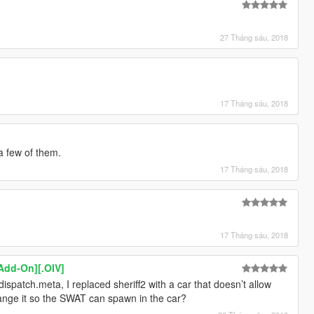
27 Tháng sáu, 2018
17 Tháng sáu, 2018
a few of them.
17 Tháng sáu, 2018
17 Tháng sáu, 2018
[Add-On][.OIV]
ispatch.meta, I replaced sheriff2 with a car that doesn’t allow
ange it so the SWAT can spawn in the car?