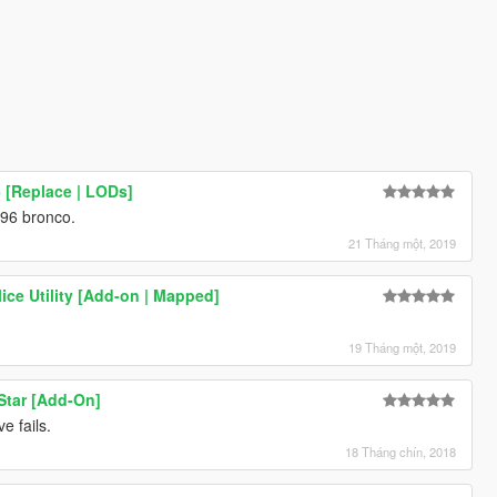
 [Replace | LODs]
-96 bronco.
21 Tháng một, 2019
ice Utility [Add-on | Mapped]
19 Tháng một, 2019
Star [Add-On]
e fails.
18 Tháng chín, 2018