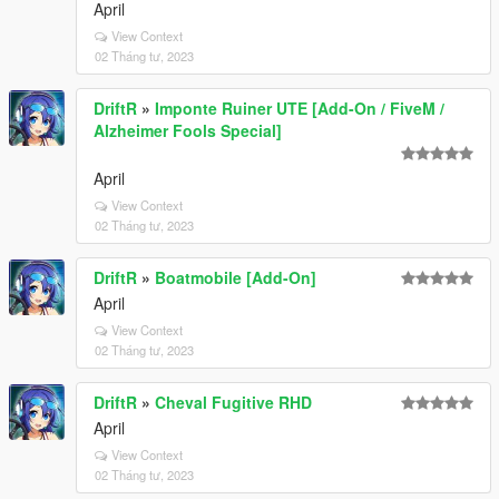
April
View Context
02 Tháng tư, 2023
DriftR
»
Imponte Ruiner UTE [Add-On / FiveM /
Alzheimer Fools Special]
April
View Context
02 Tháng tư, 2023
DriftR
»
Boatmobile [Add-On]
April
View Context
02 Tháng tư, 2023
DriftR
»
Cheval Fugitive RHD
April
View Context
02 Tháng tư, 2023