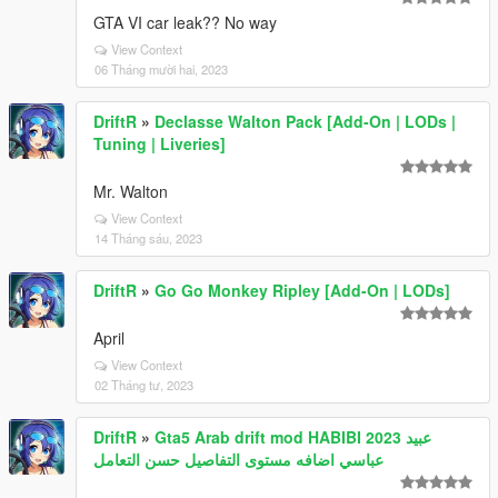
GTA VI car leak?? No way
View Context
06 Tháng mười hai, 2023
DriftR
»
Declasse Walton Pack [Add-On | LODs |
Tuning | Liveries]
Mr. Walton
View Context
14 Tháng sáu, 2023
DriftR
»
Go Go Monkey Ripley [Add-On | LODs]
April
View Context
02 Tháng tư, 2023
DriftR
»
Gta5 Arab drift mod HABIBI 2023 عبيد
عباسي اضافه مستوى التفاصيل حسن التعامل