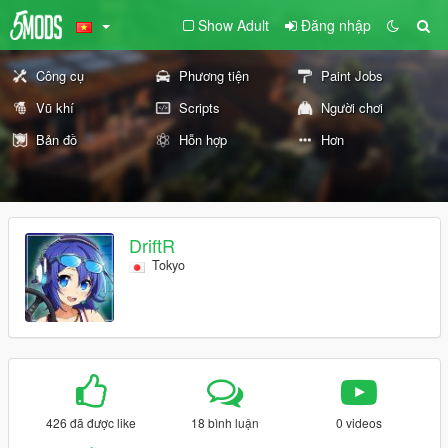
Show Adult
Đăng nhập
Công cụ
Phương tiện
Paint Jobs
Vũ khí
Scripts
Người chơi
Bản đồ
Hỗn hợp
Hơn
DriftR
Tokyo
426 đã được like
18 bình luận
0 videos