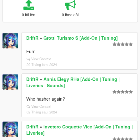
0 tải lên
0 theo dõi
DriftR
»
Grotti Turismo S [Add-On | Tuning]
Furr
View Context
29 Tháng tám, 2024
DriftR
»
Annis Elegy RH6 [Add-On | Tuning |
Liveries | Sounds]
Who hasher again?
View Context
02 Tháng sáu, 2024
DriftR
»
Invetero Coquette Vice [Add-On | Tuning |
Liveries]