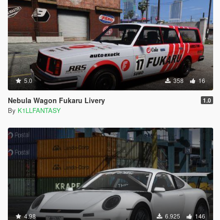
5.0
358
16
Nebula Wagon Fukaru Livery
1.0
By
K1LLFANTASY
4.98
6.925
146