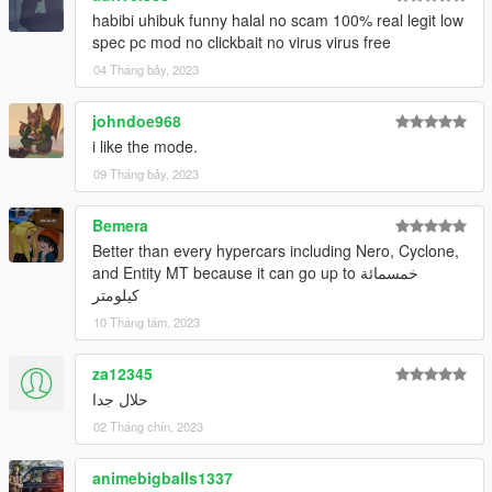
habibi uhibuk funny halal no scam 100% real legit low
spec pc mod no clickbait no virus virus free
04 Tháng bảy, 2023
johndoe968
i like the mode.
09 Tháng bảy, 2023
Bemera
Better than every hypercars including Nero, Cyclone,
and Entity MT because it can go up to خمسمائة
كيلومتر
10 Tháng tám, 2023
za12345
حلال جدا
02 Tháng chín, 2023
animebigballs1337