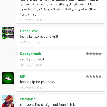
، ولكن يجب أن يكون هناك وعاء من الجليد ماء بجوارك
وسلك نحاسي في الماء لينظر اليه ماذا تفعل عندما يظهر
وجه حبیبی؟
02 Tháng tư, 2023
Debot_Vox
Inshallah we need to drift
03 Tháng tư, 2023
Daddynnoob
كذبة نيسان لطيفة
04 Tháng tư, 2023
M8T
based pfp for ps3 days
04 Tháng tư, 2023
Shay8411
shit looks like straight out from itch io