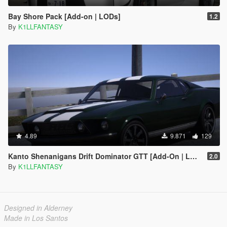
Bay Shore Pack [Add-on | LODs]
1.2
By
K1LLFANTASY
4.89
9.871
129
Kanto Shenanigans Drift Dominator GTT [Add-On | LODs | Handling]
2.0
By
K1LLFANTASY
Designed in Alderney
Made in Los Santos