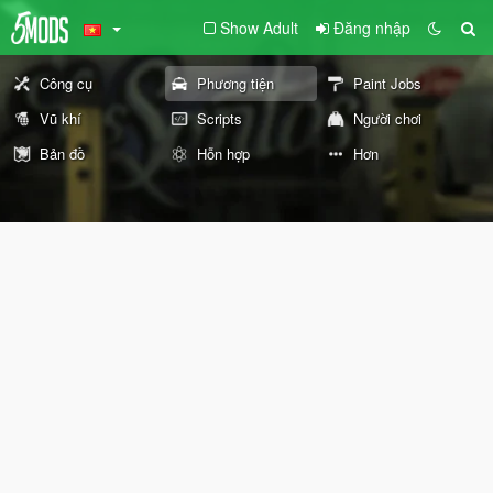
Show Adult
Đăng nhập
Công cụ
Phương tiện
Paint Jobs
Vũ khí
Scripts
Người chơi
Bản đồ
Hỗn hợp
Hơn