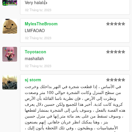
Very halal👍
02 Tháng tư, 2023
MylesTheBroom
LMFAOAO
02 Tháng tư, 2023
Toyotacon
mashallah
02 Tháng tư, 2023
sj storm
في الأساس ، إذا قطعت شجرة في النهر بداخلك وخرجت
من سطح المنزل وكانت الشجرة حوالي 100 متر وصعدت
ونظرت إلى الأرض ، فإن نظرية ناسا القائلة بأن الأرض
كروية كانت كذبة. أخبر هذا للجميع ولكن حسين دلال يعرف
هذه القصة بالفعل ، وسوف يأتي إلى الشجرة بمنشار لقطعها
، وسوف تسقط من على بعد مائة متر.إنها في منزل حسين
بنز ، وهنا يمكنك انظر عريان جاهاني. إنهم يصنعون
الأمفيتامينات ، ويطبخون ، وفي تلك اللحظة يأتون إليك ،