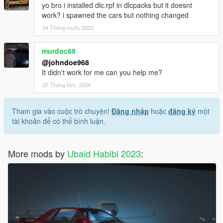
yo bro i installed dlc.rpf in dlcpacks but it doesnt
work? i spawned the cars but nothing changed
24 Tháng mười, 2023
murdoc69
@johndoe968
It didn't work for me can you help me?
25 Tháng tám, 2024
Tham gia vào cuộc trò chuyện!
Đăng nhập
hoặc
đăng ký
một
tài khoản để có thể bình luận.
More mods by
Ubaid Habibi 2023
: