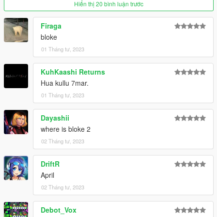
Hiển thị 20 bình luận trước
Firaga
bloke
01 Tháng tư, 2023
KuhKaashi Returns
Hua kullu 7mar.
01 Tháng tư, 2023
Dayashii
where is bloke 2
02 Tháng tư, 2023
DriftR
April
02 Tháng tư, 2023
Debot_Vox