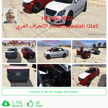
Expand to see all images and videos
1.752
42
Đã tải về
Thích