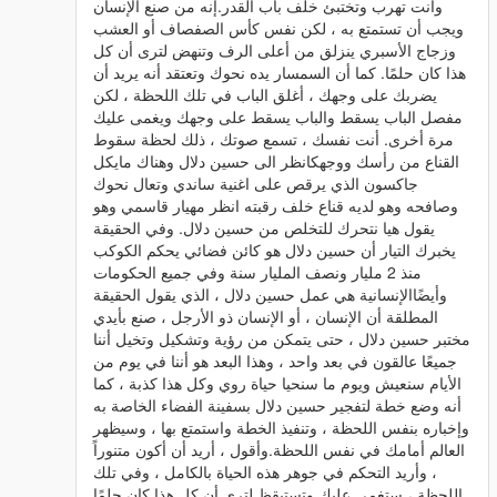
وأنت تهرب وتختبئ خلف باب القدر.إنه من صنع الإنسان
ويجب أن تستمتع به ، لكن نفس كأس الصفصاف أو العشب
وزجاج الأسبري ينزلق من أعلى الرف وتنهض لترى أن كل
هذا كان حلمًا. كما أن السمسار يده نحوك وتعتقد أنه يريد أن
يضربك على وجهك ، أغلق الباب في تلك اللحظة ، لكن
مفصل الباب يسقط والباب يسقط على وجهك ويغمى عليك
مرة أخرى. أنت نفسك ، تسمع صوتك ، ذلك لحظة سقوط
القناع من رأسك ووجهكانظر الى حسين دلال وهناك مايكل
جاكسون الذي يرقص على اغنية ساندي وتعال نحوك
وصافحه وهو لديه قناع خلف رقبته انظر مهيار قاسمي وهو
يقول هيا نتحرك للتخلص من حسين دلال. وفي الحقيقة
يخبرك التيار أن حسين دلال هو كائن فضائي يحكم الكوكب
منذ 2 مليار ونصف المليار سنة وفي جميع الحكومات
وأيضًاالإنسانية هي عمل حسين دلال ، الذي يقول الحقيقة
المطلقة أن الإنسان ، أو الإنسان ذو الأرجل ، صنع بأيدي
مختبر حسين دلال ، حتى يتمكن من رؤية وتشكيل وتخيل أننا
جميعًا عالقون في بعد واحد ، وهذا البعد هو أننا في يوم من
الأيام سنعيش ويوم ما سنحيا حياة روي وكل هذا كذبة ، كما
أنه وضع خطة لتفجير حسين دلال بسفينة الفضاء الخاصة به
وإخباره بنفس اللحظة ، وتنفيذ الخطة واستمتع بها ، وسيظهر
العالم أمامك في نفس اللحظة.وأقول ، أريد أن أكون متنوراً
، وأريد التحكم في جوهر هذه الحياة بالكامل ، وفي تلك
اللحظة ، ستغمى عليك وتستيقظ لترى أن كل هذا كان حلمًا