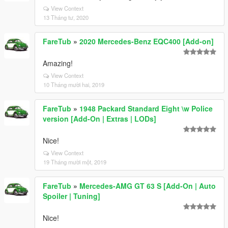
View Context
13 Tháng tư, 2020
FareTub
»
2020 Mercedes-Benz EQC400 [Add-on]
Amazing!
View Context
10 Tháng mười hai, 2019
FareTub
»
1948 Packard Standard Eight \w Police
version [Add-On | Extras | LODs]
Nice!
View Context
19 Tháng mười một, 2019
FareTub
»
Mercedes‑AMG GT 63 S [Add-On | Auto
Spoiler | Tuning]
Nice!