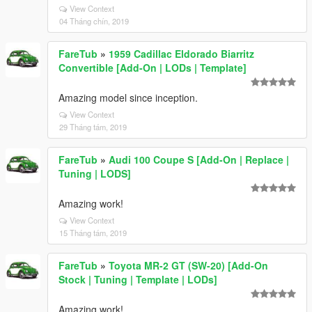
View Context
04 Tháng chín, 2019
FareTub
»
1959 Cadillac Eldorado Biarritz
Convertible [Add-On | LODs | Template]
Amazing model since inception.
View Context
29 Tháng tám, 2019
FareTub
»
Audi 100 Coupe S [Add-On | Replace |
Tuning | LODS]
Amazing work!
View Context
15 Tháng tám, 2019
FareTub
»
Toyota MR-2 GT (SW-20) [Add-On
Stock | Tuning | Template | LODs]
Amazing work!