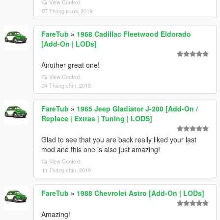
View Context
07 Tháng mười, 2019
FareTub
»
1968 Cadillac Fleetwood Eldorado
[Add-On | LODs]
Another great one!
View Context
24 Tháng chín, 2019
FareTub
»
1965 Jeep Gladiator J-200 [Add-On /
Replace | Extras | Tuning | LODS]
Glad to see that you are back really liked your last
mod and this one is also just amazing!
View Context
11 Tháng chín, 2019
FareTub
»
1988 Chevrolet Astro [Add-On | LODs]
Amazing!