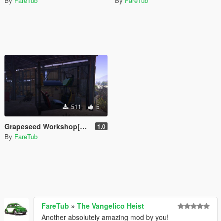
By
FareTub
By
FareTub
511
5
Grapeseed Workshop[Menyoo]
1.0
By
FareTub
FareTub
»
The Vangelico Heist
Another absolutely amazing mod by you!