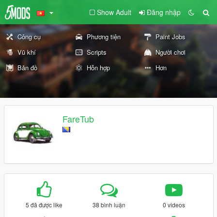
Show Adult
Đăng nhập
Công cụ
Phương tiện
Paint Jobs
Vũ khí
Scripts
Người chơi
Bản đồ
Hỗn hợp
Hơn
FareTub
5 đã được like
38 bình luận
0 videos