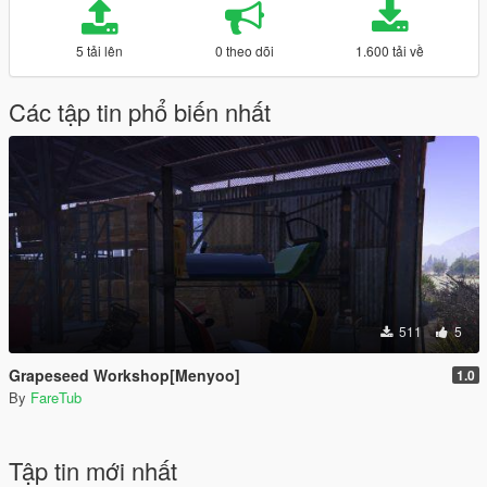
5 tải lên
0 theo dõi
1.600 tải về
Các tập tin phổ biến nhất
511
5
Grapeseed Workshop[Menyoo]
1.0
By
FareTub
Tập tin mới nhất