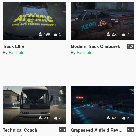
198
5
257
7
Track Ellie
Modern Track Cheburek
1.0
By
FareTub
By
FareTub
207
2
427
5
Technical Coach
Grapeseed Airfield Revamped[Menyoo]
1.0
1.0