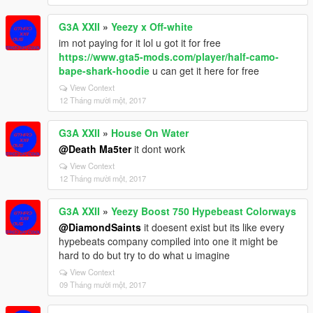
G3A XXII
»
Yeezy x Off-white
im not paying for it lol u got it for free
https://www.gta5-mods.com/player/half-camo-
bape-shark-hoodie
u can get it here for free
View Context
12 Tháng mười một, 2017
G3A XXII
»
House On Water
@Death Ma5ter
it dont work
View Context
12 Tháng mười một, 2017
G3A XXII
»
Yeezy Boost 750 Hypebeast Colorways
@DiamondSaints
it doesent exist but its like every
hypebeats company compiled into one it might be
hard to do but try to do what u imagine
View Context
09 Tháng mười một, 2017