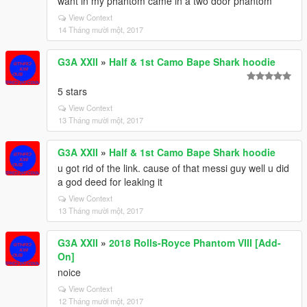
want in my phantom came in a two door phantom
View Context
14 Tháng mười một, 2017
G3A XXII
»
Half & 1st Camo Bape Shark hoodie
5 stars
View Context
13 Tháng mười một, 2017
G3A XXII
»
Half & 1st Camo Bape Shark hoodie
u got rid of the link. cause of that messi guy well u did
a god deed for leaking it
View Context
13 Tháng mười một, 2017
G3A XXII
»
2018 Rolls-Royce Phantom VIII [Add-
On]
noice
View Context
12 Tháng mười một, 2017