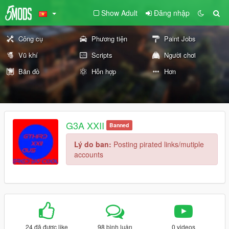
Show Adult
Đăng nhập
Công cụ
Phương tiện
Paint Jobs
Vũ khí
Scripts
Người chơi
Bản đồ
Hỗn hợp
Hơn
G3A XXII
Banned
Lý do ban:
Posting pirated links/mutiple
accounts
24 đã được like
98 bình luận
0 videos