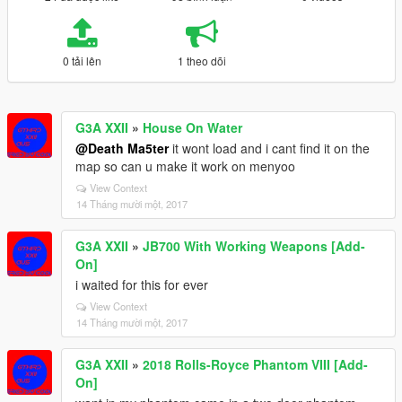
0 tải lên
1 theo dõi
G3A XXII
»
House On Water
@Death Ma5ter
it wont load and i cant find it on the
map so can u make it work on menyoo
View Context
14 Tháng mười một, 2017
G3A XXII
»
JB700 With Working Weapons [Add-
On]
i waited for this for ever
View Context
14 Tháng mười một, 2017
G3A XXII
»
2018 Rolls-Royce Phantom VIII [Add-
On]