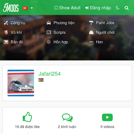
Show Adult
Đăng nhập
Công cụ
Phương tiện
Paint Jobs
Vũ khí
Scripts
Người chơi
Bản đồ
Hỗn hợp
Hơn
Jafari254
16 đã được like
2 bình luận
0 videos