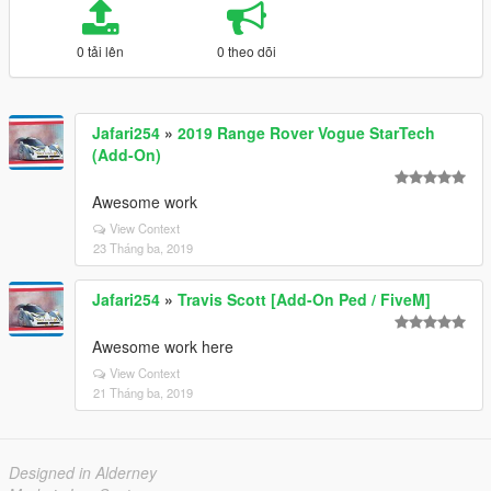
0 tải lên
0 theo dõi
Jafari254
»
2019 Range Rover Vogue StarTech
(Add-On)
Awesome work
View Context
23 Tháng ba, 2019
Jafari254
»
Travis Scott [Add-On Ped / FiveM]
Awesome work here
View Context
21 Tháng ba, 2019
Designed in Alderney