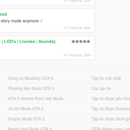
19 Tháng hai, 2024
nced
up story mode anymore :/
13 Tháng hai, 2024
| LOD's | Liveries | Sounds]
09 Tháng hai, 2024
Công cụ Modding GTA 5
Tập tin mới nhất
Phương tiện Mods GTA 5
Các tập tin
GTA 5 Vehicle Paint Job Mods
Tập tin được yêu thí
Vũ khí Mods GTA 5
Tập tin được Downlo
Scripts Mods GTA 5
Tập tin được đánh gi
Người chơi Mods GTA 5
GTA5-Mods.com Lea