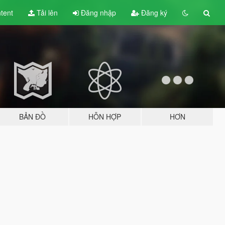
tent
Tải lên
Đăng nhập
Đăng ký
BẢN ĐỒ
HỖN HỢP
HƠN