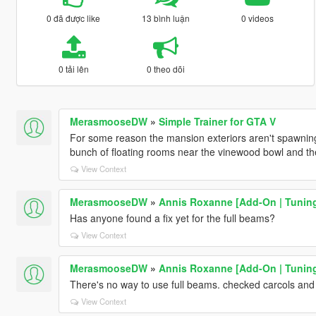
0 đã được like
13 bình luận
0 videos
0 tải lên
0 theo dõi
MerasmooseDW
»
Simple Trainer for GTA V
For some reason the mansion exteriors aren't spawning
bunch of floating rooms near the vinewood bowl and the u
View Context
MerasmooseDW
»
Annis Roxanne [Add-On | Tuning 
Has anyone found a fix yet for the full beams?
View Context
MerasmooseDW
»
Annis Roxanne [Add-On | Tuning 
There's no way to use full beams. checked carcols and th
View Context