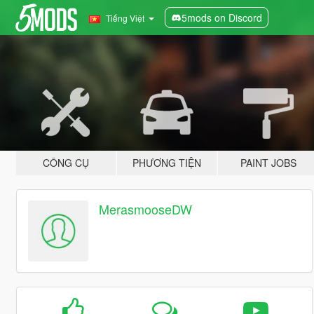
5mods on Discord
Tiếng Việt
CÔNG CỤ
PHƯƠNG TIỆN
PAINT JOBS
MerasmooseDW