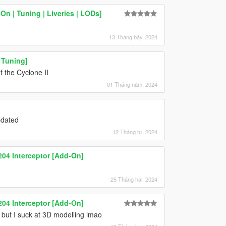
n | Tuning | Liveries | LODs]
13 Tháng bảy, 2024
 Tuning]
f the Cyclone II
01 Tháng năm, 2024
pdated
12 Tháng tư, 2024
04 Interceptor [Add-On]
25 Tháng hai, 2024
04 Interceptor [Add-On]
ry but I suck at 3D modelling lmao