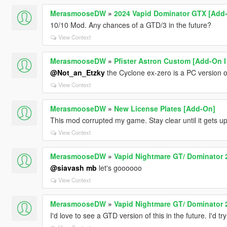
MerasmooseDW
»
2024 Vapid Dominator GTX [Add-O
10/10 Mod. Any chances of a GTD/3 in the future?
View Context
MerasmooseDW
»
Pfister Astron Custom [Add-On I
@Not_an_Etzky
the Cyclone ex-zero is a PC version o
View Context
MerasmooseDW
»
New License Plates [Add-On]
This mod corrupted my game. Stay clear until it gets u
View Context
MerasmooseDW
»
Vapid Nightmare GT/ Dominator 2
@siavash mb
let's goooooo
View Context
MerasmooseDW
»
Vapid Nightmare GT/ Dominator 2
I'd love to see a GTD version of this in the future. I'd t