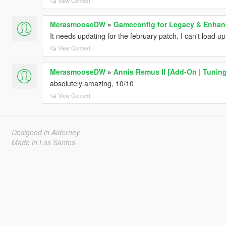
View Context
MerasmooseDW
»
Gameconfig for Legacy & Enha
It needs updating for the february patch. I can't load 
View Context
MerasmooseDW
»
Annis Remus II [Add-On | Tuning 
absolutely amazing, 10/10
View Context
Designed in Alderney
Made in Los Santos