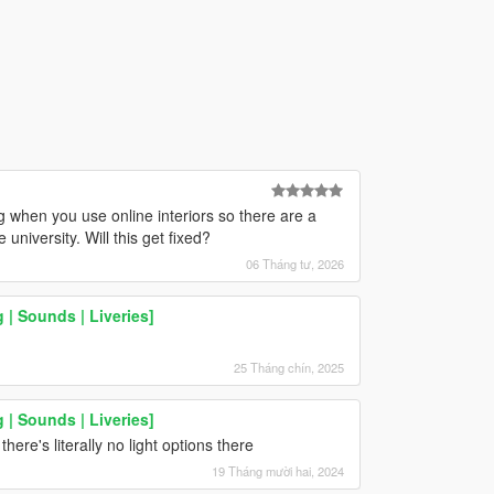
 when you use online interiors so there are a
niversity. Will this get fixed?
06 Tháng tư, 2026
| Sounds | Liveries]
25 Tháng chín, 2025
| Sounds | Liveries]
ere's literally no light options there
19 Tháng mười hai, 2024