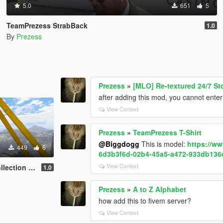
5.0
651
5
TeamPrezess StrabBack
1.0
By
Prezess
Prezess
»
[MLO] Re-textured 24/7 St
after adding this mod, you cannot enter t
View Context
Prezess
»
TeamPrezess T-Shirt
@Biggdogg
This is model:
https://w
449
6
6d3b3f6d-02b4-45a5-a472-933db136
View Context
ck [Mp Male]
1.0
Prezess
»
A to Z Alphabet
how add this to fivem server?
View Context