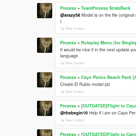
Prezess
»
TeamPrezess StrabBack
@arazy58
Model is on the file (origina
)
View Context
Prezess
»
Roleplay Menu (for Single
It would be nice if in the next update 
language
View Context
Prezess
»
Cayo Perico Beach Pack [
Create El Rubio model plz
View Context
Prezess
»
[OUTDATED]Flight to Cayo
@thebegin10
Help if i am on Cayo Peri
View Context
Prezess
»
[OUTDATED]Flight to Cayo