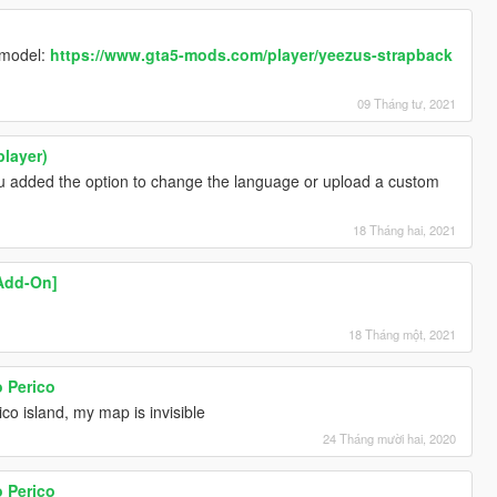
l model:
https://www.gta5-mods.com/player/yeezus-strapback
09 Tháng tư, 2021
player)
you added the option to change the language or upload a custom
18 Tháng hai, 2021
Add-On]
18 Tháng một, 2021
 Perico
co island, my map is invisible
24 Tháng mười hai, 2020
 Perico