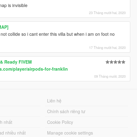
ap is invisible
23 Tháng mười hai, 2020
MAP]
not collide so i cant enter this villa but when i am on foot no
17 Tháng mười hai, 2020
 & Ready FIVEM
.com/player/airpods-for-franklin
09 Tháng mười, 2020
Liên hệ
Chính sách riêng tư
ch nhất
Cookie Policy
ad nhiều nhất
Manage cookie settings