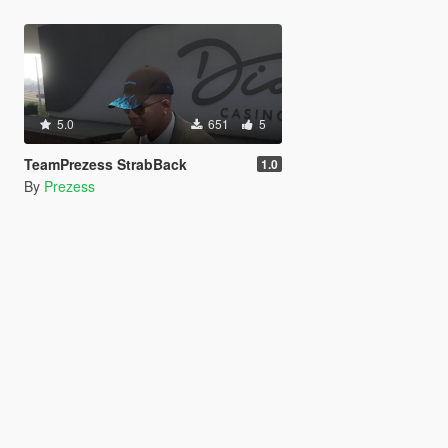
5.0
651
5
TeamPrezess StrabBack
1.0
By
Prezess