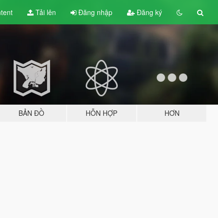
tent
Tải lên
Đăng nhập
Đăng ký
BẢN ĐỒ
HỖN HỢP
HƠN