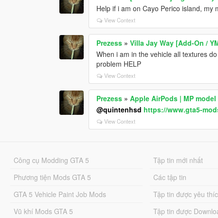
Help if i am on Cayo Perico island, my m
View Context
Prezess
»
Villa Jay Way [Add-On / Y
When i am in the vehicle all textures do 
problem HELP
View Context
Prezess
»
Apple AirPods | MP model
@quintenhsd
https://www.gta5-mods
View Context
Công cụ Modding GTA 5
Tập tin mới nhất
Phương tiện Mods GTA 5
Các tập tin
GTA 5 Vehicle Paint Job Mods
Tập tin được yêu thí
Vũ khí Mods GTA 5
Tập tin được Downlo