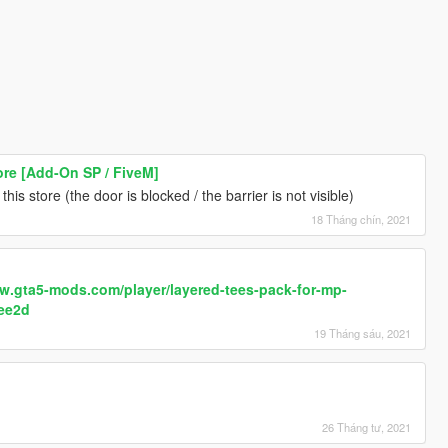
ore [Add-On SP / FiveM]
his store (the door is blocked / the barrier is not visible)
18 Tháng chín, 2021
ww.gta5-mods.com/player/layered-tees-pack-for-mp-
ee2d
19 Tháng sáu, 2021
26 Tháng tư, 2021