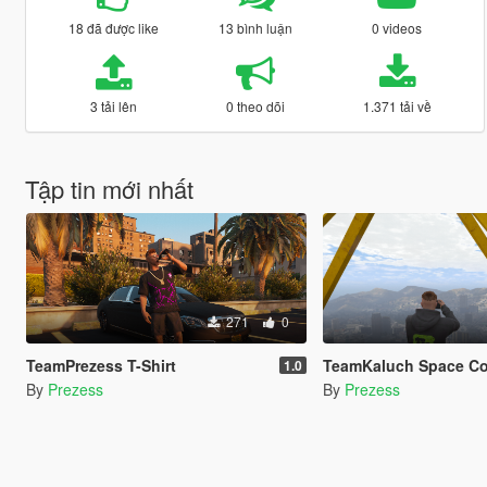
18 đã được like
13 bình luận
0 videos
3 tải lên
0 theo dõi
1.371 tải về
Tập tin mới nhất
271
0
TeamPrezess T-Shirt
TeamKaluch Space Collection Pa
1.0
By
Prezess
By
Prezess