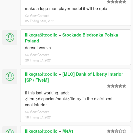
make a lego man playermodel it will be epic
View Context
05 Tháng năm, 2021
ilikegta5itcoolio
»
Stockade Biedronka Polska
Poland
doesnt work :(
View Context
29 Tháng tư, 2021
ilikegta5itcoolio
»
[MLO] Bank of Liberty Interior
[SP / FiveM]
if this isnt working, add:
<Item>dlcpacks:/bank/</Item> in the dlclist.xml
cool interior
View Context
18 Tháng tư, 2021
ilikegta5itcoolio
»
M4A1