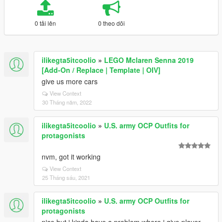
0 tải lên
0 theo dõi
ilikegta5itcoolio
»
LEGO Mclaren Senna 2019
[Add-On / Replace | Template | OIV]
give us more cars
View Context
30 Tháng năm, 2022
ilikegta5itcoolio
»
U.S. army OCP Outfits for
protagonists
nvm, got it working
View Context
25 Tháng sáu, 2021
ilikegta5itcoolio
»
U.S. army OCP Outfits for
protagonists