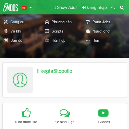
Show Adult
Đăng nhập
Công cụ
Phương tiện
Paint Jobs
Vũ khí
Scripts
Người chơi
Bản đồ
Hỗn hợp
Hơn
ilikegta5itcoolio
0 đã được like
12 bình luận
0 videos