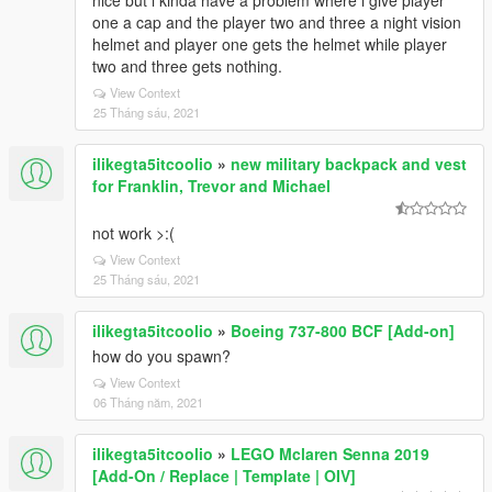
nice but i kinda have a problem where i give player
one a cap and the player two and three a night vision
helmet and player one gets the helmet while player
two and three gets nothing.
View Context
25 Tháng sáu, 2021
ilikegta5itcoolio
»
new military backpack and vest
for Franklin, Trevor and Michael
not work >:(
View Context
25 Tháng sáu, 2021
ilikegta5itcoolio
»
Boeing 737-800 BCF [Add-on]
how do you spawn?
View Context
06 Tháng năm, 2021
ilikegta5itcoolio
»
LEGO Mclaren Senna 2019
[Add-On / Replace | Template | OIV]