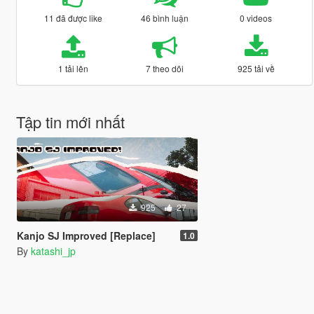
11 đã được like
46 bình luận
0 videos
1 tải lên
7 theo dõi
925 tải về
Tập tin mới nhất
925
27
Kanjo SJ Improved [Replace]
1.0
By
katashi_jp