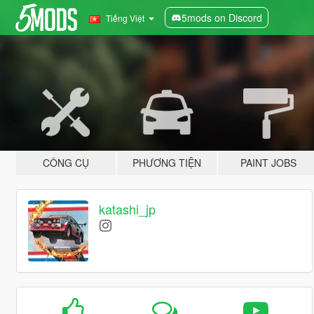
5mods on Discord
Tiếng Việt
CÔNG CỤ
PHƯƠNG TIỆN
PAINT JOBS
katashi_jp