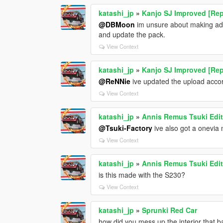
katashi_jp
»
Kanjo SJ Improved [Rep
@DBMoon
im unsure about making addd
and update the pack.
View Context
katashi_jp
»
Kanjo SJ Improved [Rep
@ReNNie
ive updated the upload accordi
View Context
katashi_jp
»
Annis Remus Tsuki Edit
@Tsuki-Factory
ive also got a onevia 
View Context
katashi_jp
»
Annis Remus Tsuki Edit
is this made with the S230?
View Context
katashi_jp
»
Sprunki Red Car
how did you mess up the interior that 