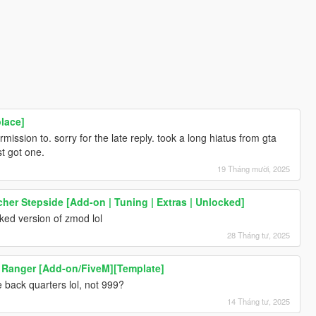
lace]
ission to. sorry for the late reply. took a long hiatus from gta
t got one.
19 Tháng mười, 2025
her Stepside [Add-on | Tuning | Extras | Unlocked]
cked version of zmod lol
28 Tháng tư, 2025
 Ranger [Add-on/FiveM][Template]
 back quarters lol, not 999?
14 Tháng tư, 2025