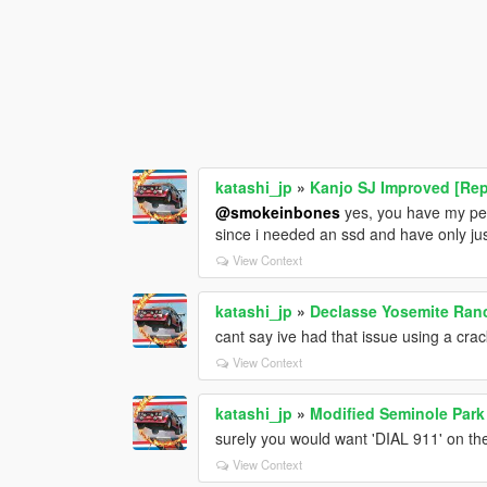
katashi_jp
»
Kanjo SJ Improved [Rep
@smokeinbones
yes, you have my perm
since i needed an ssd and have only jus
View Context
katashi_jp
»
Declasse Yosemite Ranc
cant say ive had that issue using a cra
View Context
katashi_jp
»
Modified Seminole Park
surely you would want 'DIAL 911' on the
View Context