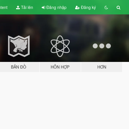
tent
Tải lên
Đăng nhập
Đăng ký
BẢN ĐỒ
HỖN HỢP
HƠN