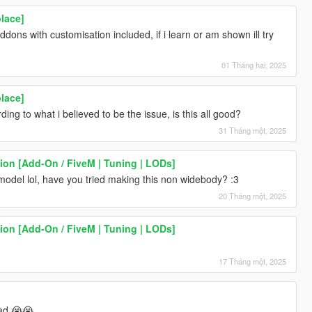
lace]
ons with customisation included, if i learn or am shown ill try
01 Tháng hai, 2025
lace]
ng to what i believed to be the issue, is this all good?
31 Tháng một, 2025
ion [Add-On / FiveM | Tuning | LODs]
model lol, have you tried making this non widebody? :3
20 Tháng một, 2025
ion [Add-On / FiveM | Tuning | LODs]
17 Tháng một, 2025
bad 😭😭