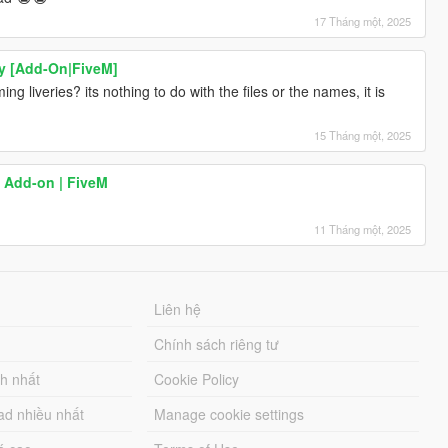
17 Tháng một, 2025
y [Add-On|FiveM]
 liveries? its nothing to do with the files or the names, it is
15 Tháng một, 2025
 Add-on | FiveM
11 Tháng một, 2025
Liên hệ
Chính sách riêng tư
ch nhất
Cookie Policy
ad nhiều nhất
Manage cookie settings