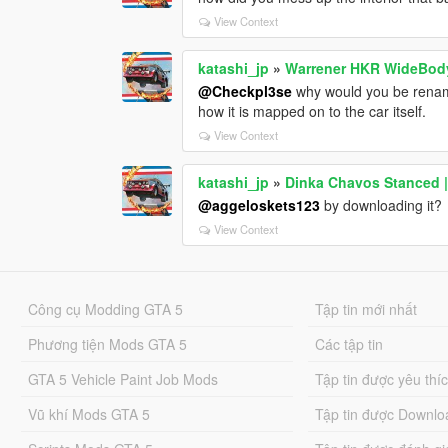
View Context
katashi_jp
»
Warrener HKR WideBod
@Checkpl3se
why would you be renaming
how it is mapped on to the car itself.
View Context
katashi_jp
»
Dinka Chavos Stanced |
@aggeloskets123
by downloading it?
View Context
Công cụ Modding GTA 5
Tập tin mới nhất
Phương tiện Mods GTA 5
Các tập tin
GTA 5 Vehicle Paint Job Mods
Tập tin được yêu thí
Vũ khí Mods GTA 5
Tập tin được Downlo