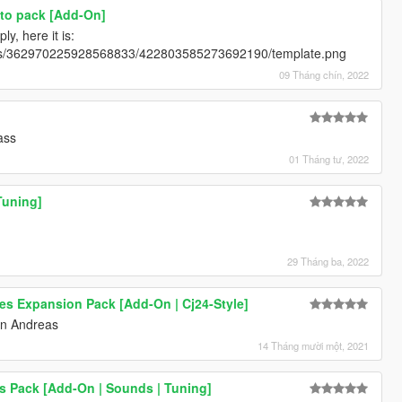
to pack [Add-On]
ly, here it is:
ents/362970225928568833/422803585273692190/template.png
09 Tháng chín, 2022
ass
01 Tháng tư, 2022
Tuning]
29 Tháng ba, 2022
es Expansion Pack [Add-On | Cj24-Style]
an Andreas
14 Tháng mười một, 2021
s Pack [Add-On | Sounds | Tuning]