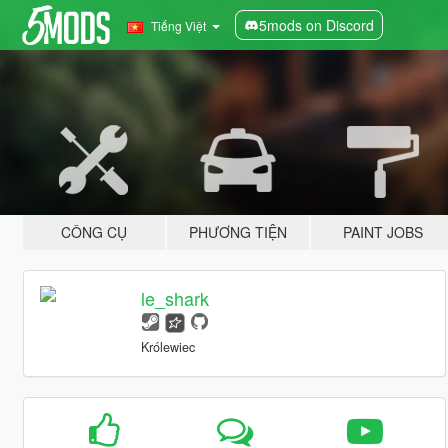
5mods on Discord
Tiếng Việt
CÔNG CỤ
PHƯƠNG TIỆN
PAINT JOBS
le_shark
Królewiec