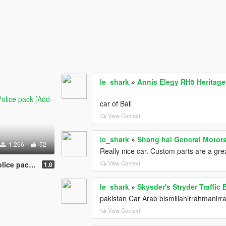
le_shark
»
Annis Elegy RH5 Heritage 
car of Ball
View Context
le_shark
»
Shang hai General Moto
1.266
52
Really nice car. Custom parts are a gre
View Context
ack [Add-On]
1.0
le_shark
»
Skysder's Stryder Traffic
pakistan Car Arab bismillahirrahmanirr
View Context