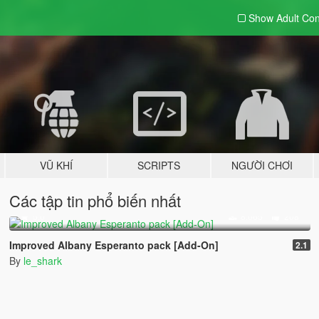
Show Adult
Con
VŨ KHÍ
SCRIPTS
NGƯỜI CHƠI
Các tập tin phổ biến nhất
5.0
8.065
208
Improved Albany Esperanto pack [Add-On]
2.1
By
le_shark