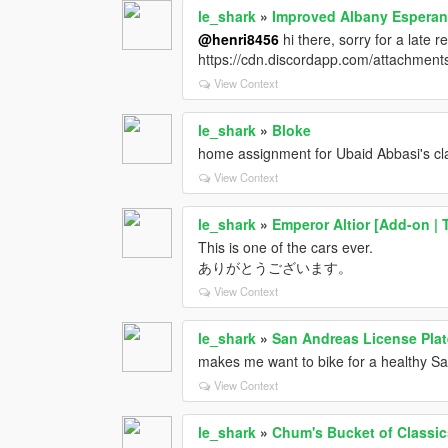
le_shark
»
Improved Albany Esperan
@henri8456
hi there, sorry for a late rep
https://cdn.discordapp.com/attachm
View Context
le_shark
»
Bloke
home assignment for Ubaid Abbasi's cl
View Context
le_shark
»
Emperor Altior [Add-on | 
This is one of the cars ever.
ありがとうございます。
View Context
le_shark
»
San Andreas License Plat
makes me want to bike for a healthy S
View Context
le_shark
»
Chum's Bucket of Classic