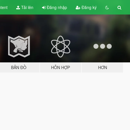
tent
Tải lên
Đăng nhập
Đăng ký
BẢN ĐỒ
HỖN HỢP
HƠN