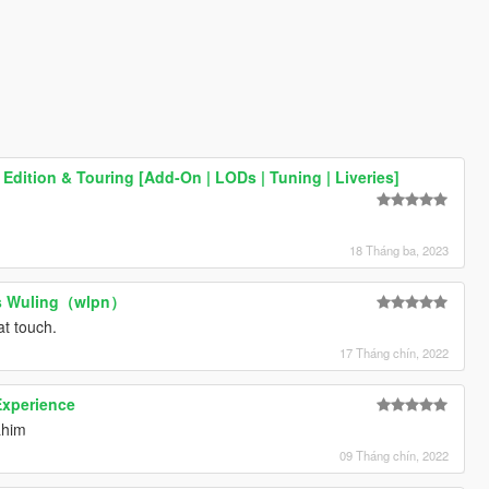
Edition & Touring [Add-On | LODs | Tuning | Liveries]
18 Tháng ba, 2023
rs Wuling（wlpn）
at touch.
17 Tháng chín, 2022
 Experience
ahim
09 Tháng chín, 2022