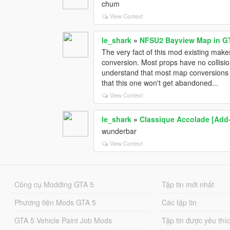
chum
View Context
le_shark
»
NFSU2 Bayview Map in G
The very fact of this mod existing makes
conversion. Most props have no collision
understand that most map conversions o
that this one won't get abandoned...
View Context
le_shark
»
Classique Accolade [Add
wunderbar
View Context
Công cụ Modding GTA 5
Tập tin mới nhất
Phương tiện Mods GTA 5
Các tập tin
GTA 5 Vehicle Paint Job Mods
Tập tin được yêu thí