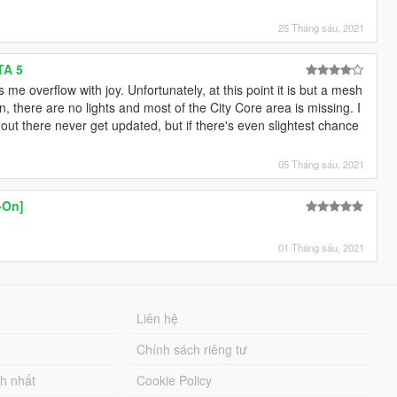
25 Tháng sáu, 2021
TA 5
 me overflow with joy. Unfortunately, at this point it is but a mesh
, there are no lights and most of the City Core area is missing. I
ut there never get updated, but if there's even slightest chance
05 Tháng sáu, 2021
-On]
01 Tháng sáu, 2021
Liên hệ
Chính sách riêng tư
ch nhất
Cookie Policy