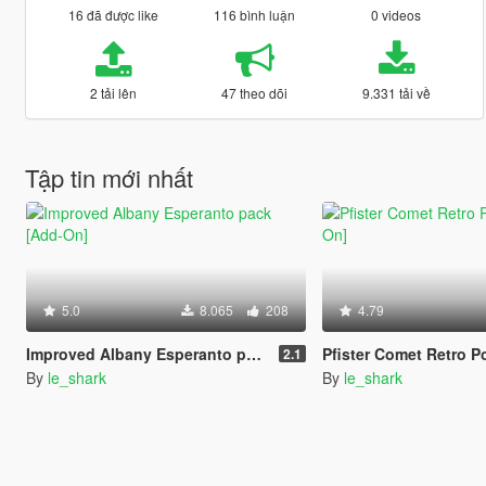
16 đã được like
116 bình luận
0 videos
2 tải lên
47 theo dõi
9.331 tải về
Tập tin mới nhất
5.0
8.065
208
4.79
Improved Albany Esperanto pack [Add-On]
Pfister Comet Retro Police p
2.1
By
le_shark
By
le_shark