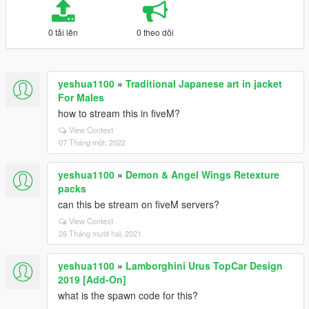
0 tải lên
0 theo dõi
yeshua1100
»
Traditional Japanese art in jacket
For Males
how to stream this in fiveM?
View Context
07 Tháng một, 2022
yeshua1100
»
Demon & Angel Wings Retexture
packs
can this be stream on fiveM servers?
View Context
26 Tháng mười hai, 2021
yeshua1100
»
Lamborghini Urus TopCar Design
2019 [Add-On]
what is the spawn code for this?