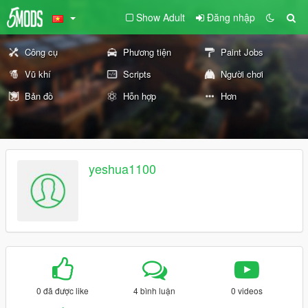
Show Adult
Đăng nhập
Công cụ
Phương tiện
Paint Jobs
Vũ khí
Scripts
Người chơi
Bản đồ
Hỗn hợp
Hơn
yeshua1100
0 đã được like
4 bình luận
0 videos