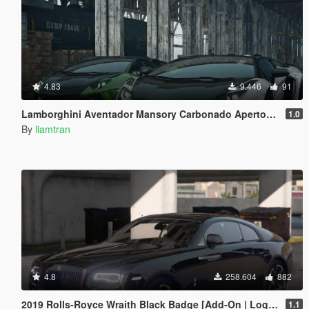
4.83
9.446
91
Lamborghini Aventador Mansory Carbonado Apertos Color vs Carbon [Add-on]
1.0
By
liamtran
4.8
258.604
882
2019 Rolls-Royce Wraith Black Badge [Add-On | Logo Animated]
1.1