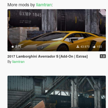
More mods by
liamtran
:
3.79
43.970
155
2017 Lamborghini Aventador S [Add-On | Extras]
1.0
By
liamtran