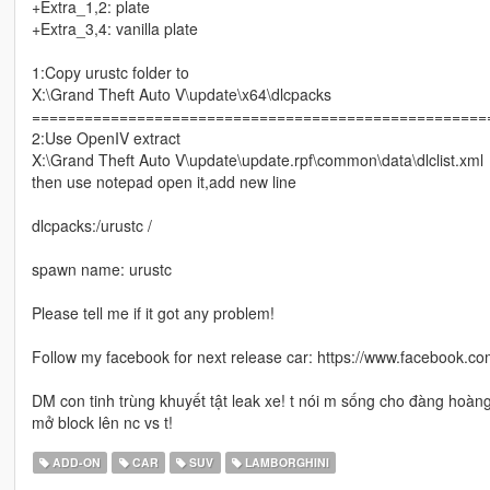
+Extra_1,2: plate
+Extra_3,4: vanilla plate
1:Copy urustc folder to
X:\Grand Theft Auto V\update\x64\dlcpacks
====================================================
2:Use OpenIV extract
X:\Grand Theft Auto V\update\update.rpf\common\data\dlclist.xml
then use notepad open it,add new line
dlcpacks:/urustc /
spawn name: urustc
Please tell me if it got any problem!
Follow my facebook for next release car: https://www.facebook.
DM con tinh trùng khuyết tật leak xe! t nói m sống cho đàng hoàng 
mở block lên nc vs t!
ADD-ON
CAR
SUV
LAMBORGHINI