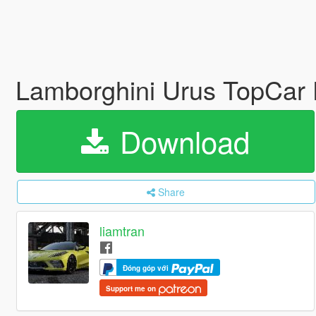
Lamborghini Urus TopCar
Download
Share
liamtran
Đóng góp với
Support me on