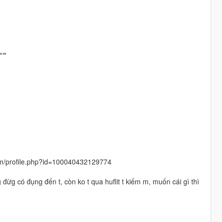
==
com/profile.php?id=100040432129774
đừg có đụng đến t, còn ko t qua huflit t kiếm m, muốn cái gì thì