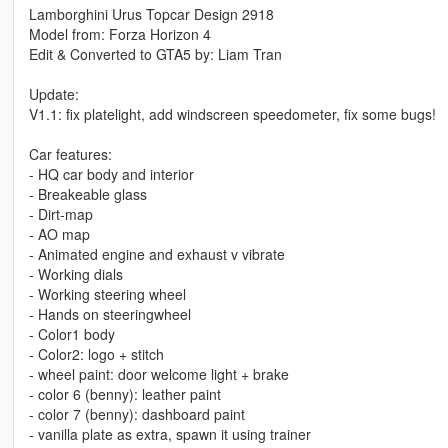
Lamborghini Urus Topcar Design 2918
Model from: Forza Horizon 4
Edit & Converted to GTA5 by: Liam Tran
Update:
V1.1: fix platelight, add windscreen speedometer, fix some bugs!
Car features:
- HQ car body and interior
- Breakeable glass
- Dirt-map
- AO map
- Animated engine and exhaust v vibrate
- Working dials
- Working steering wheel
- Hands on steeringwheel
- Color1 body
- Color2: logo + stitch
- wheel paint: door welcome light + brake
- color 6 (benny): leather paint
- color 7 (benny): dashboard paint
- vanilla plate as extra, spawn it using trainer