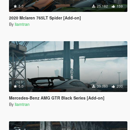
5.0
25.182
159
2020 Mclaren 765LT Spider [Add-on]
By
liamtran
5.0
39.080
200
Mercedes-Benz AMG GTR Black Series [Add-on]
By
liamtran