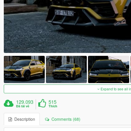
Expand to see all 
129.093
515
Đã tải về
Thích
Description
Comments (68)