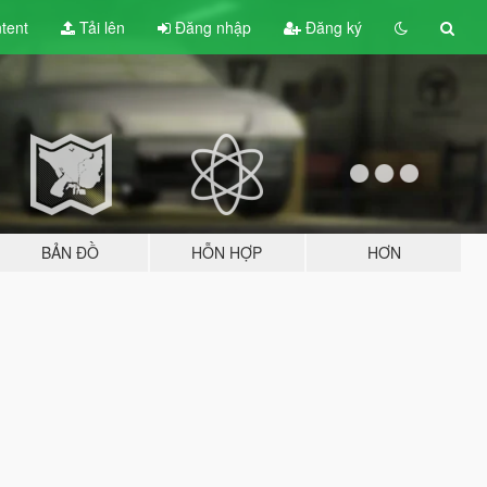
tent
Tải lên
Đăng nhập
Đăng ký
BẢN ĐỒ
HỖN HỢP
HƠN