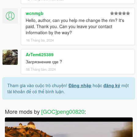
wcnmgb
Hello, author, can you help me change the rim? It's
paid. Thank you. Can you leave your contact
information by the way?
16 Tháng ba, 2024
ArTem625389
Загрязнение где ?
06 Tháng tám, 2024
Tham gia vào cuộc trò chuyện!
Đăng nhập
hoặc
đăng ký
một
tài khoản để có thể bình luận.
More mods by
[GOC]peng00820
: