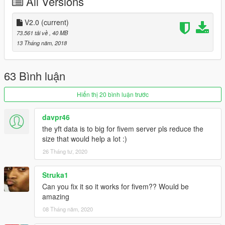
All Versions
V2.0
(current)
73.561 tải về
, 40 MB
13 Tháng năm, 2018
63 Bình luận
Hiển thị 20 bình luận trước
davpr46
the yft data is to big for fivem server pls reduce the
size that would help a lot :)
26 Tháng tư, 2020
Struka1
Can you fix it so it works for fivem?? Would be
amazing
08 Tháng năm, 2020