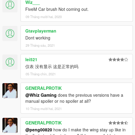
Wiz___
FiveM Car brush Not coming out.
09 Tháng mười hai, 2020
Gtavplayerman
Dont working
29 Tháng sáu, 2021
lei521
仪表 没有显示 这是正常的吗
05 Tháng chín, 2021
GENERALPROTIK
@Whiz Gaming
does the previous versions have a
manual spoiler or no spoiler at all?
10 Tháng mười hai, 2021
GENERALPROTIK
@peng00820
how do I make the wing stay up like in