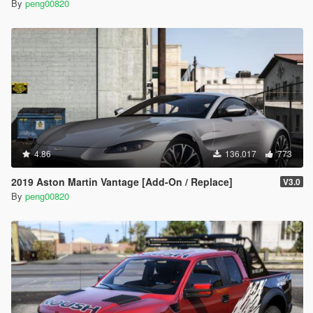
By
peng00820
4.86
136.017
773
2019 Aston Martin Vantage [Add-On / Replace]
V3.0
By
peng00820