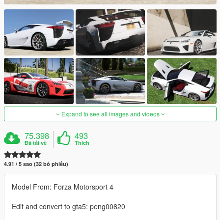
Expand to see all images and videos
75.398
493
Đã tải về
Thích
4.91 / 5 sao (32 bỏ phiếu)
Model From: Forza Motorsport 4
Edit and convert to gta5: peng00820