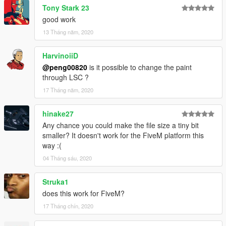
Tony Stark 23
good work
13 Tháng năm, 2020
HarvinoiiD
@peng00820
is it possible to change the paint
through LSC ?
17 Tháng năm, 2020
hinake27
Any chance you could make the file size a tiny bit
smaller? It doesn't work for the FiveM platform this
way :(
04 Tháng sáu, 2020
Struka1
does this work for FiveM?
17 Tháng chín, 2020