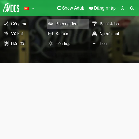
Show Adult
Đăng nhập
Công cụ
Phương tiện
Paint Jobs
Vũ khí
Scripts
Người chơi
Bản đồ
Hỗn hợp
Hơn