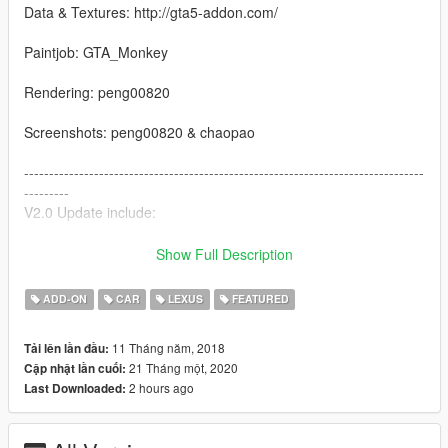
Data & Textures: http://gta5-addon.com/
Paintjob: GTA_Monkey
Rendering: peng00820
Screenshots: peng00820 & chaopao
--------------------------------------------------------------------------------
---------
V2.0 Update include:
1.Support automatic spoiler
Show Full Description
2.Fix the digital gauge
ADD-ON
CAR
LEXUS
FEATURED
3.Add paintjob
11 Tháng năm, 2018
Tải lên lần đầu:
--------------------------------------------------------------------------------
21 Tháng một, 2020
Cập nhật lần cuối:
---------
2 hours ago
Last Downloaded: