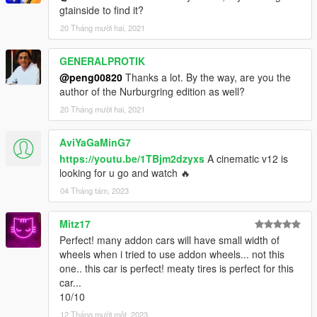
gtainside to find it?
20 Tháng mười hai, 2021
GENERALPROTIK
@peng00820
Thanks a lot. By the way, are you the
author of the Nurburgring edition as well?
20 Tháng mười hai, 2021
AviYaGaMinG7
https://youtu.be/1TBjm2dzyxs
A cinematic v12 is
looking for u go and watch 🔥
04 Tháng tám, 2023
Mitz17
Perfect! many addon cars will have small width of
wheels when i tried to use addon wheels... not this
one.. this car is perfect! meaty tires is perfect for this
car...
10/10
12 Tháng mười một, 2023