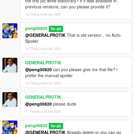
the first pic while stationary? If it was available in
previous versions, can you please provide it?
13 Tháng mười hai, 2021
peng00820
Tác giả
@GENERALPROTIK
That is old version，no Auto-
Spoiler
14 Tháng mười hai, 2021
GENERALPROTIK
@peng00820
can you please give me that file? I
prefer the manual spoiler
14 Tháng mười hai, 2021
GENERALPROTIK
@peng00820
please dude
17 Tháng mười hai, 2021
peng00820
Tác giả
@GENERALPROTIK
Already delete,or you can go