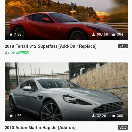
4.83
66.159
364
2018 Ferrari 812 Superfast [Add-On / Replace]
V1.0
By
peng00820
4.76
32.261
360
2010 Aston Martin Rapide [Add-on]
V2.0