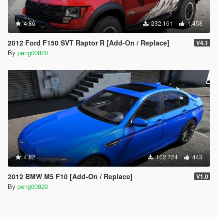
4.86
232.161
1.458
2012 Ford F150 SVT Raptor R [Add-On / Replace]
V4.1
By
peng00820
4.82
102.724
443
2012 BMW M5 F10 [Add-On / Replace]
V1.0
By
peng00820