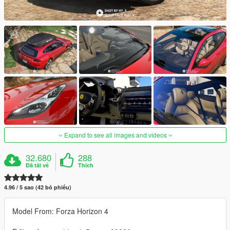
Expand to see all images and videos
32.680
288
Đã tải về
Thích
4.96 / 5 sao (42 bỏ phiếu)
Model From: Forza Horizon 4