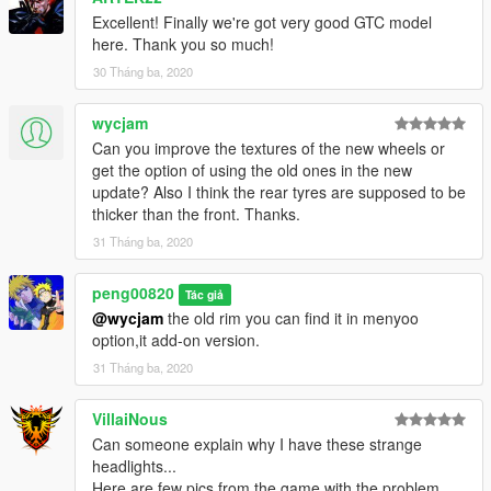
Excellent! Finally we're got very good GTC model
here. Thank you so much!
30 Tháng ba, 2020
wycjam
Can you improve the textures of the new wheels or
get the option of using the old ones in the new
update? Also I think the rear tyres are supposed to be
thicker than the front. Thanks.
31 Tháng ba, 2020
peng00820
Tác giả
@wycjam
the old rim you can find it in menyoo
option,it add-on version.
31 Tháng ba, 2020
VillaiNous
Can someone explain why I have these strange
headlights...
Here are few pics from the game with the problem