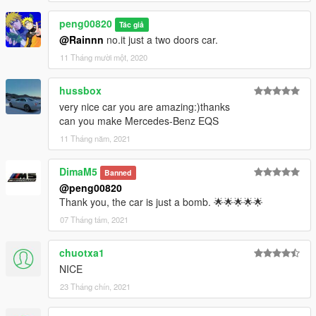
peng00820
Tác giả
@Rainnn
no.it just a two doors car.
11 Tháng mười một, 2020
hussbox
very nice car you are amazing:)thanks
can you make Mercedes-Benz EQS
11 Tháng năm, 2021
DimaM5
Banned
@peng00820
Thank you, the car is just a bomb. 🌟🌟🌟🌟🌟
07 Tháng tám, 2021
chuotxa1
NICE
23 Tháng chín, 2021