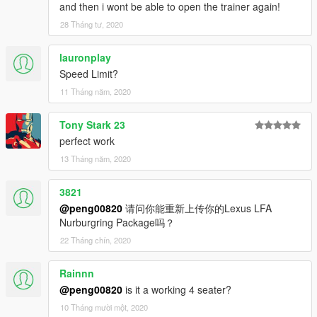
and then i wont be able to open the trainer again!
28 Tháng tư, 2020
lauronplay
Speed Limit?
11 Tháng năm, 2020
Tony Stark 23
perfect work
13 Tháng năm, 2020
3821
@peng00820
请问你能重新上传你的Lexus LFA
Nurburgring Package吗？
22 Tháng chín, 2020
Rainnn
@peng00820
is it a working 4 seater?
10 Tháng mười một, 2020