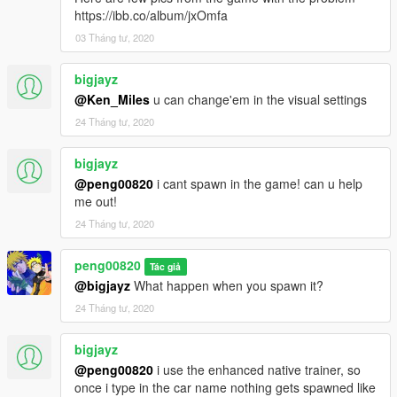
https://ibb.co/album/jxOmfa
03 Tháng tư, 2020
bigjayz
@Ken_Miles
u can change'em in the visual settings
24 Tháng tư, 2020
bigjayz
@peng00820
i cant spawn in the game! can u help
me out!
24 Tháng tư, 2020
peng00820
Tác giả
@bigjayz
What happen when you spawn it?
24 Tháng tư, 2020
bigjayz
@peng00820
i use the enhanced native trainer, so
once i type in the car name nothing gets spawned like