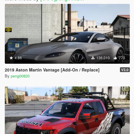
4.86
136.010
773
2019 Aston Martin Vantage [Add-On / Replace]
V3.0
By
peng00820