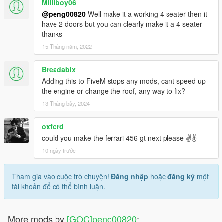
Milliboy06
@peng00820
Well make it a working 4 seater then it
have 2 doors but you can clearly make it a 4 seater
thanks
15 Tháng năm, 2022
Breadabix
Adding this to FiveM stops any mods, cant speed up
the engine or change the roof, any way to fix?
13 Tháng bảy, 2024
oxford
could you make the ferrari 456 gt next please ✌️✌️
10 ngày trước
Tham gia vào cuộc trò chuyện!
Đăng nhập
hoặc
đăng ký
một
tài khoản để có thể bình luận.
More mods by
[GOC]peng00820
: