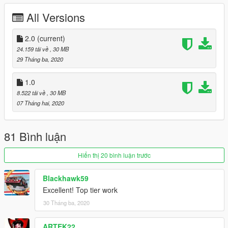
3.Change the models about car logo
All Versions
4.Solve the problem about A Pillar has a light leak
2.0
(current)
5.The buttons on the steeringwheel are illuminated
24.159 tải về
, 30 MB
29 Tháng ba, 2020
6.Update the template
1.0
7.Fix some materials
8.522 tải về
, 30 MB
07 Tháng hai, 2020
------------------------------------------------------------------
81 Bình luận
Hiển thị 20 bình luận trước
Blackhawk59
Excellent! Top tier work
30 Tháng ba, 2020
ARTEK22