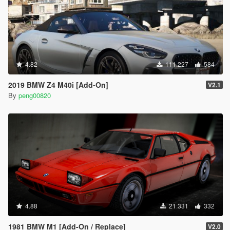
4.82
111.227
584
2019 BMW Z4 M40i [Add-On]
V2.1
By
peng00820
4.88
21.331
332
1981 BMW M1 [Add-On / Replace]
V2.0