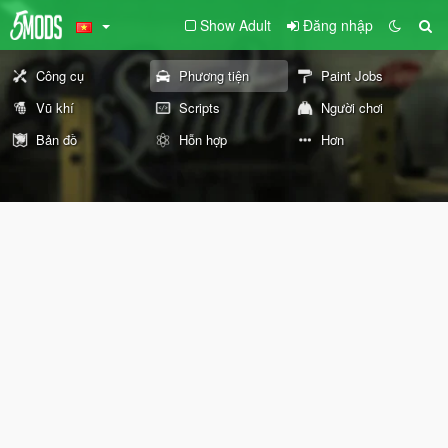
Show Adult
Đăng nhập
Công cụ
Phương tiện
Paint Jobs
Vũ khí
Scripts
Người chơi
Bản đồ
Hỗn hợp
Hơn