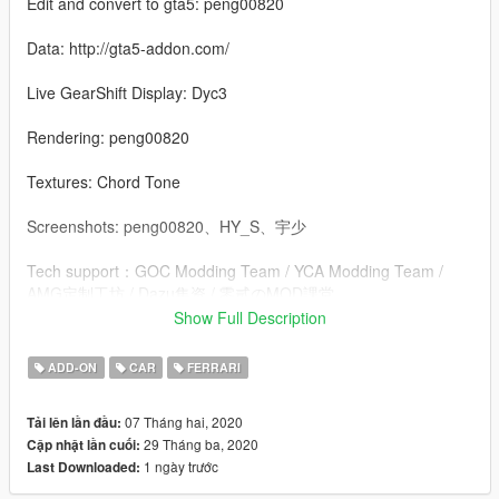
Edit and convert to gta5: peng00820
Data: http://gta5-addon.com/
Live GearShift Display: Dyc3
Rendering: peng00820
Textures: Chord Tone
Screenshots: peng00820、HY_S、宇少
Tech support：GOC Modding Team / YCA Modding Team /
AMG定制工坊 / Dazu集资 / 零貳のMOD課堂
Show Full Description
------------------------------------------------------------------
ADD-ON
CAR
FERRARI
V2.0 Update log
07 Tháng hai, 2020
Tải lên lần đầu:
1.Add the body kits
29 Tháng ba, 2020
Cập nhật lần cuối:
1 ngày trước
Last Downloaded:
2.Add the steeringwheel gear indicator