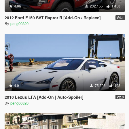
4.86
232.155
1.458
2012 Ford F150 SVT Raptor R [Add-On / Replace]
V4.1
By
peng00820
4.91
75.396
493
2010 Lexus LFA [Add-On | Auto-Spoiler]
V2.0
By
peng00820