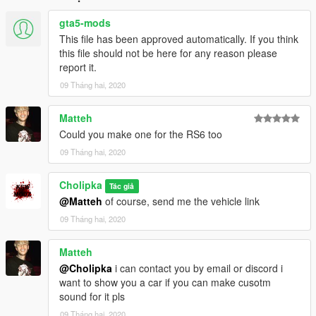
gta5-mods
This file has been approved automatically. If you think
this file should not be here for any reason please
report it.
09 Tháng hai, 2020
Matteh
Could you make one for the RS6 too
09 Tháng hai, 2020
Cholipka
Tác giả
@Matteh
of course, send me the vehicle link
09 Tháng hai, 2020
Matteh
@Cholipka
i can contact you by email or discord i
want to show you a car if you can make cusotm
sound for it pls
09 Tháng hai, 2020