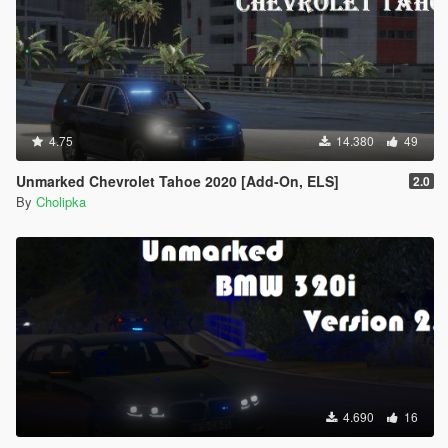
4.75
14.380
49
Unmarked Chevrolet Tahoe 2020 [Add-On, ELS]
2.0
By
Cholipka
4.690
16