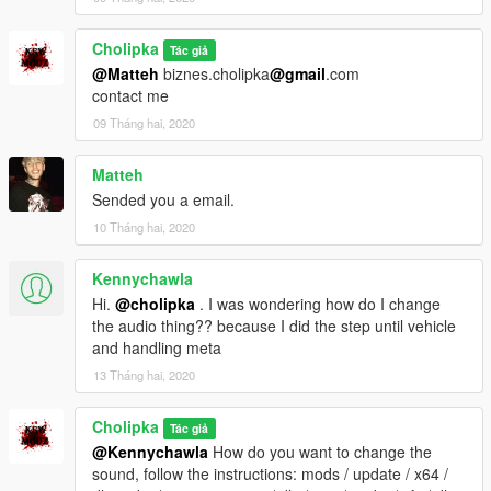
Cholipka
Tác giả
@Matteh
biznes.cholipka
@gmail
.com
contact me
09 Tháng hai, 2020
Matteh
Sended you a email.
10 Tháng hai, 2020
Kennychawla
Hi.
@cholipka
. I was wondering how do I change
the audio thing?? because I did the step until vehicle
and handling meta
13 Tháng hai, 2020
Cholipka
Tác giả
@Kennychawla
How do you want to change the
sound, follow the instructions: mods / update / x64 /