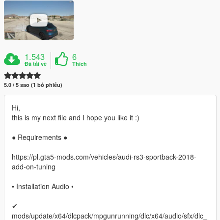
1.543
6
Đã tải về
Thích
5.0 / 5 sao (1 bỏ phiếu)
Hi,
this is my next file and I hope you like it :)
● Requirements ●
https://pl.gta5-mods.com/vehicles/audi-rs3-sportback-2018-
add-on-tuning
• Installation Audio •
✔
mods/update/x64/dlcpack/mpgunrunning/dlc/x64/audio/sfx/dlc_