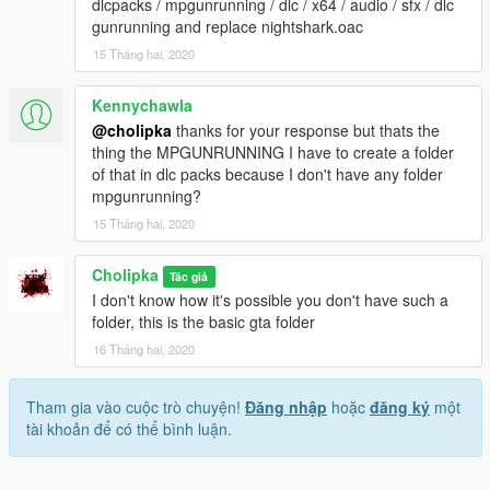
dlcpacks / mpgunrunning / dlc / x64 / audio / sfx / dlc
gunrunning and replace nightshark.oac
15 Tháng hai, 2020
Kennychawla
@cholipka
thanks for your response but thats the
thing the MPGUNRUNNING I have to create a folder
of that in dlc packs because I don't have any folder
mpgunrunning?
15 Tháng hai, 2020
Cholipka
Tác giả
I don't know how it's possible you don't have such a
folder, this is the basic gta folder
16 Tháng hai, 2020
Tham gia vào cuộc trò chuyện!
Đăng nhập
hoặc
đăng ký
một
tài khoản để có thể bình luận.