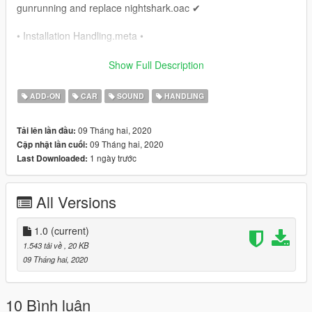
gunrunning and replace nightshark.oac ✔
• Installation Handling.meta •
✔ mods/update/x64/dlcpack/rs318/dlc/common/data and
Show Full Description
replace handling.meta ✔
ADD-ON
CAR
SOUND
HANDLING
• Installation Vehicles.meta •
09 Tháng hai, 2020
Tải lên lần đầu:
✔
09 Tháng hai, 2020
Cập nhật lần cuối:
mods/update/x64/dlcpack/rs318/dlc/common/data/levels/gta5
1 ngày trước
Last Downloaded:
and replace vehicles.meta ✔
All Versions
1.0
(current)
1.543 tải về
, 20 KB
09 Tháng hai, 2020
10 Bình luận