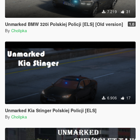
7.219
31
Unmarked BMW 320i Polskiej Policji [ELS] [Old version]
1.0
By
Cholipka
6.906
17
Unmarked Kia Stinger Polskiej Policji [ELS]
By
Cholipka