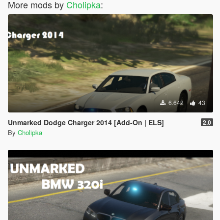
More mods by
Cholipka
:
6.642
43
Unmarked Dodge Charger 2014 [Add-On | ELS]
2.0
By
Cholipka