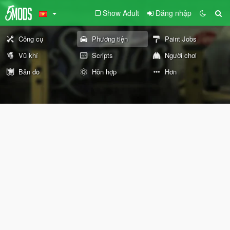
Show Adult
Đăng nhập
Công cụ
Phương tiện
Paint Jobs
Vũ khí
Scripts
Người chơi
Bản đồ
Hỗn hợp
Hơn