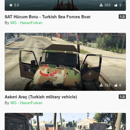
5.0
353
3
SAT Hücum Botu - Turkish Sea Forces Boat
1.0
By
MG - HasanFurkan
763
6
Askeri Araç (Turkish military vehicle)
1.0
By
MG - HasanFurkan