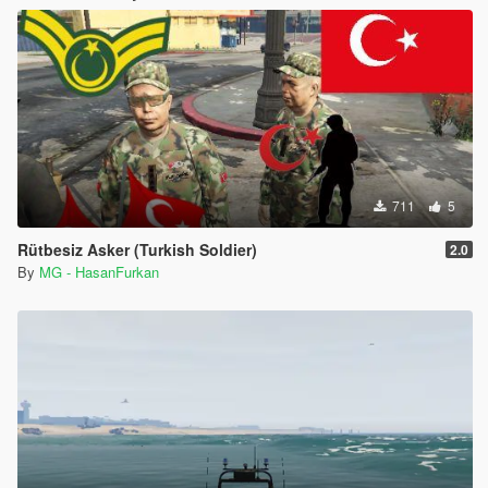
711
5
Rütbesiz Asker (Turkish Soldier)
2.0
By
MG - HasanFurkan