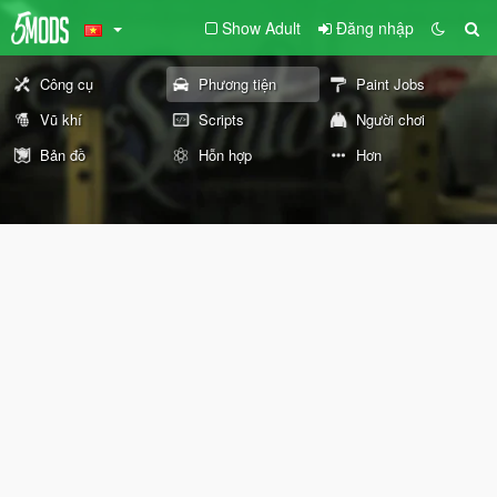
Show Adult
Đăng nhập
Công cụ
Phương tiện
Paint Jobs
Vũ khí
Scripts
Người chơi
Bản đồ
Hỗn hợp
Hơn