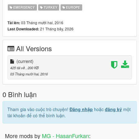
EMERGENCY
TURKEY
EUROPE
03 Tháng mười hai, 2016
Tải lên:
21 Tháng bảy, 2026
Last Downloaded:
All Versions
(current)
425 tải về
, 200 KB
03 Tháng mười hai, 2016
0 Bình luận
Tham gia vào cuộc trò chuyện!
Đăng nhập
hoặc
đăng ký
một
tài khoản để có thể bình luận.
More mods by
MG - HasanFurkan
: