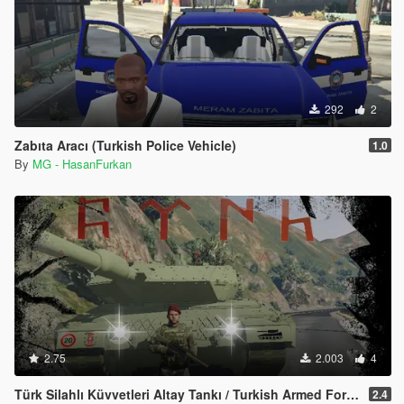
292
2
Zabıta Aracı (Turkish Police Vehicle)
1.0
By
MG - HasanFurkan
2.75
2.003
4
Türk Silahlı Küvvetleri Altay Tankı / Turkish Armed Forces Altay Tank
2.4