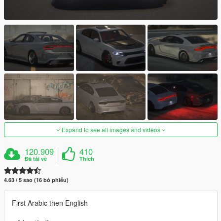
Expand to see all images and videos
120.909
410
Đã tải về
Thích
4.63 / 5 sao (16 bỏ phiếu)
First Arabic then English