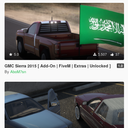
5.0
5.507
37
GMC Sierra 2015 [ Add-On | FiveM | Extras | Unlocked ]
1.0
By
AboM7sn