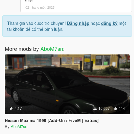
02 Tháng một, 2025
Tham gia vào cuộc trò chuyện!
Đăng nhập
hoặc
đăng ký
một
tài khoản để có thể bình luận.
More mods by
AboM7sn
:
4.17
15.507
114
Nissan Maxima 1999 [Add-On / FiveM | Extras]
By
AboM7sn