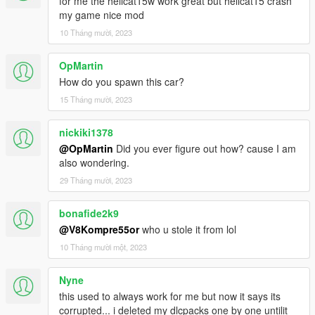
for me the hellcat15w work great but hellcat15 crash
No tint on light glass and front glass
my game nice mod
Dirt on Body
10 Tháng mười, 2023
Breakable Glass
Hand on Steering
OpMartin
Working Dials
How do you spawn this car?
3D Engine
HQ interior
15 Tháng mười, 2023
Animated Sunroof
Mirrors Have Real Reflections
nickiki1378
Plates as extra
@OpMartin
Did you ever figure out how? cause I am
Support ALL game features
also wondering.
------
29 Tháng mười, 2023
Hold H to open Sunroof
------
What’s the new in 4.0 ?
bonafide2k9
improvements for interior
@V8Kompre55or
who u stole it from lol
improvements for exterior
10 Tháng mười một, 2023
Added V-Ray for some lights
------
Nyne
Installtion Path as Add-on :
mods\update\x64\dlcpacks
this used to always work for me but now it says its
------
corrupted... i deleted my dlcpacks one by one untilit