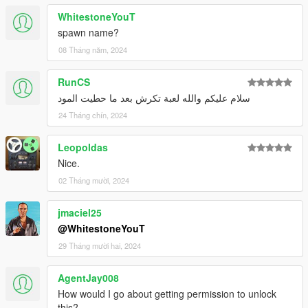
WhitestoneYouT
spawn name?
08 Tháng năm, 2024
RunCS
سلام عليكم والله لعبة تكرش بعد ما حطيت المود
24 Tháng chín, 2024
Leopoldas
Nice.
02 Tháng mười, 2024
jmaciel25
@WhitestoneYouT
29 Tháng mười hai, 2024
AgentJay008
How would I go about getting permission to unlock
this?