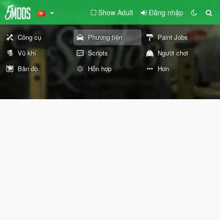
Show Adult
Đăng nhập
Công cụ
Phương tiện
Paint Jobs
Vũ khí
Scripts
Người chơi
Bản đồ
Hỗn hợp
Hơn