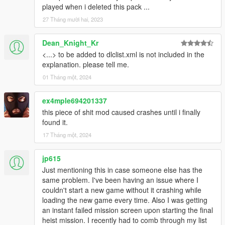
Discord Server : https://discord.gg/9dZN5nkC9K
played when i deleted this pack ...
Discord : abom7sn
27 Tháng mười hai, 2023
Dean_Knight_Kr
<...> to be added to dlclist.xml is not included in the
explanation. please tell me.
01 Tháng một, 2024
ex4mple694201337
this piece of shit mod caused crashes until i finally
found it.
17 Tháng một, 2024
jp615
Just mentioning this in case someone else has the
same problem. I've been having an issue where I
couldn't start a new game without it crashing while
loading the new game every time. Also I was getting
an instant failed mission screen upon starting the final
heist mission. I recently had to comb through my list