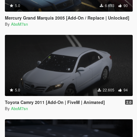
5.0
6.693
90
Mercury Grand Marquis 2005 [Add-On / Replace | Unlocked]
By
AboM7sn
5.0
22.605
94
Toyota Camry 2011 [Add-On | FiveM | Animated]
2.0
By
AboM7sn