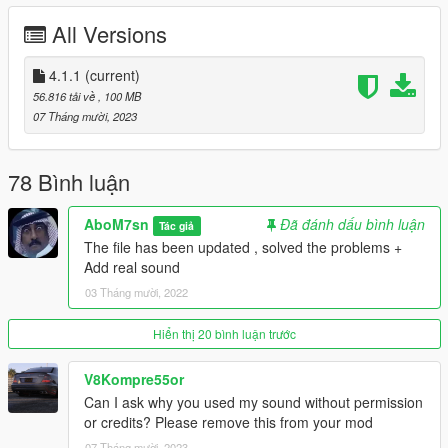
قزاز ينكسر
All Versions
يد اللاعب على الدركسون
داخلية ممتازه بعروقها
انيميشن لفتحة السقف
4.1.1
(current)
عدادات شغالة
56.816 tải về
, 100 MB
مكينة ثري دي
07 Tháng mười, 2023
انعكاس واقعي للمرايات
تدعم جميع مميزات اللعبة
------
78 Bình luận
اذا تبغى تفتح الفتحه علق على H
------
AboM7sn
Đã đánh dấu bình luận
Tác giả
وش الجديد في تحديث ٤.٠ ؟
The file has been updated , solved the problems +
تحسينات للداخلية
Add real sound
تحسينات للخارجية
03 Tháng mười, 2022
اضافة V-Ray على بعض الانور
تحسينات عامة للمجسم
------
Hiển thị 20 bình luận trước
مكان التثبيت :
mods\update\x64\dlcpacks
V8Kompre55or
------
Can I ask why you used my sound without permission
Discord Server : https://discord.gg/9dZN5nkC9K
or credits? Please remove this from your mod
Discord : abom7sn
07 Tháng mười, 2023