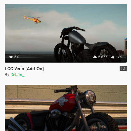
5.0
5.677
129
LCC Verin [Add-On]
1.1
By
Details_