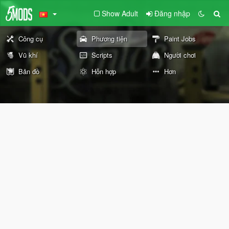
Show Adult
Đăng nhập
Công cụ
Phương tiện
Paint Jobs
Vũ khí
Scripts
Người chơi
Bản đồ
Hỗn hợp
Hơn