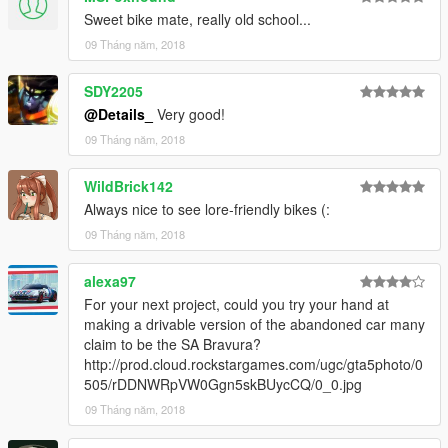
Sweet bike mate, really old school...
09 Tháng năm, 2018
SDY2205
@Details_
Very good!
09 Tháng năm, 2018
WildBrick142
Always nice to see lore-friendly bikes (:
09 Tháng năm, 2018
alexa97
For your next project, could you try your hand at
making a drivable version of the abandoned car many
claim to be the SA Bravura?
http://prod.cloud.rockstargames.com/ugc/gta5photo/0
505/rDDNWRpVW0Ggn5skBUycCQ/0_0.jpg
09 Tháng năm, 2018