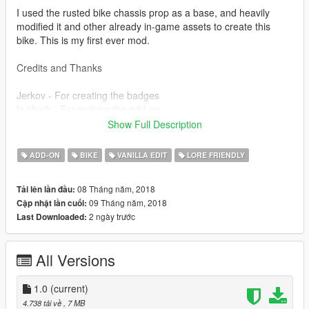
I used the rusted bike chassis prop as a base, and heavily
modified it and other already in-game assets to create this
bike. This is my first ever mod.
Credits and Thanks
Jerkov - For creating the badges
le shark - For making the add-on
RIOTOUS1 - For helping me understand and design the
Show Full Description
mechanical workings of the bike
Eddlm - Photography
ADD-ON
BIKE
VANILLA EDIT
LORE FRIENDLY
Vanillaworks Discord - For their continued help, support and
inspiration throughout my journey through modding. I thank all
08 Tháng năm, 2018
Tải lên lần đầu:
you guys.
09 Tháng năm, 2018
Cập nhật lần cuối:
2 ngày trước
Last Downloaded:
All Versions
1.0
(current)
4.738 tải về
, 7 MB