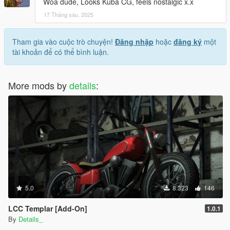
Woa dude, Looks Kuba CG, feels nostalgic x.x
17 Tháng sáu, 2025
Tham gia vào cuộc trò chuyện!
Đăng nhập
hoặc
đăng ký
một
tài khoản để có thể bình luận.
More mods by
details
:
5.0
8.323
146
LCC Templar [Add-On]
1.0.1
By
Details_