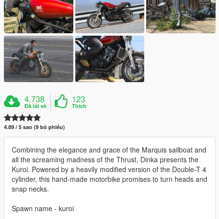
4.738
123
Đã tải về
Thích
4.89 / 5 sao (9 bỏ phiếu)
Combining the elegance and grace of the Marquis sailboat and
all the screaming madness of the Thrust, Dinka presents the
Kuroi. Powered by a heavily modified version of the Double-T 4
cylinder, this hand-made motorbike promises to turn heads and
snap necks.
Spawn name - kuroi