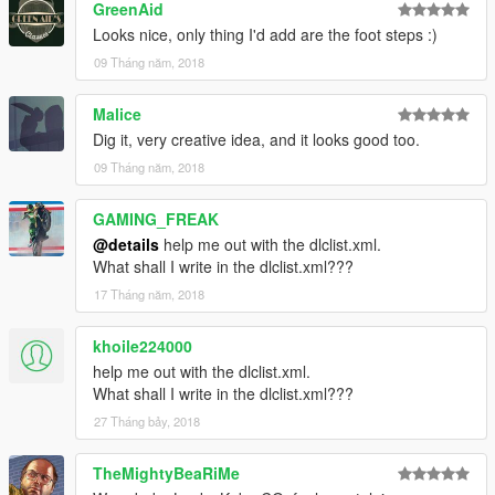
GreenAid
Looks nice, only thing I'd add are the foot steps :)
09 Tháng năm, 2018
Malice
Dig it, very creative idea, and it looks good too.
09 Tháng năm, 2018
GAMING_FREAK
@details
help me out with the dlclist.xml.
What shall I write in the dlclist.xml???
17 Tháng năm, 2018
khoile224000
help me out with the dlclist.xml.
What shall I write in the dlclist.xml???
27 Tháng bảy, 2018
TheMightyBeaRiMe