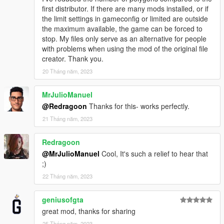
first distributor. If there are many mods installed, or if
the limit settings in gameconfig or limited are outside
the maximum available, the game can be forced to
stop. My files only serve as an alternative for people
with problems when using the mod of the original file
creator. Thank you.
20 Tháng năm, 2023
MrJulioManuel
@Redragoon
Thanks for this- works perfectly.
21 Tháng năm, 2023
Redragoon
@MrJulioManuel
Cool, It's such a relief to hear that
;)
22 Tháng năm, 2023
geniusofgta
great mod, thanks for sharing
25 Tháng năm, 2023