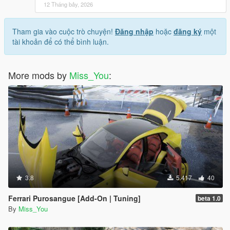
12 Tháng bảy, 2026
Tham gia vào cuộc trò chuyện!
Đăng nhập
hoặc
đăng ký
một
tài khoản để có thể bình luận.
More mods by
Miss_You
:
3.8
5.417
40
Ferrari Purosangue [Add-On | Tuning]
beta 1.0
By
Miss_You