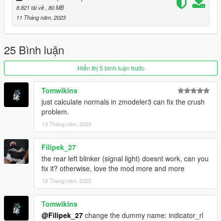
line to the end:
8.821 tải về
, 80 MB
11 Tháng năm, 2023
dlc_daytonasp3:/
update:/dlc_patch/daytonasp3/
25 Bình luận
Hiển thị 5 bình luận trước
4.- Done, use a Trainer to spawn the cars with "daytonasp3"
name, and enjoy!
Tomwikins
just calculate normals in zmodeler3 can fix the crush
==============这是拼装车记得改装
problem.
IMPORTANT==============
13 Tháng năm, 2023
After spawn, use a Trainer to apply mod kits or get car
cumtomed:
Filipek_27
the rear left blinker (signal light) doesnt work, can you
Arch: Bodyshell 挡泥板（拱轮）： 刷出车身
fix it? otherwise, love the mod more and more
Roof: Roof 车顶： 刷出车顶
13 Tháng năm, 2023
Bonnet: Seatbelt ( it has two different seatbelts ) 引擎盖： 安全
带（安全带有两个版本：常规三点式安全带和四点式赛车安全
Tomwikins
带）
FrontBumper: Plate " Daytona SP3 " 前保险杠： 车牌（写有
@Filipek_27
change the dummy name: indicator_rl