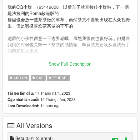
我的QQ小群：765146658，以后车子就直接传小群啦，下一期
是法拉利的Roma敞篷版的
群里也会放一些茶茶做的车车，虽然茶茶不喜欢出现在大众视野
里，但是我挺喜欢茶茶做的车车的
进群的小伙伴留意一下边界感哦，虽然我很皮也很好玩，但是跟
我闹的时候也关照一下茶茶的感情嗷。毕竟茶茶还没从跟我分手
的阴影里走出来
==============安装说明 Installation==============
Show Full Description
1.- Go to "\\mods\update\x64\dlcpacks\ " folder and create a
ADD-ON
CAR
FERRARI
new folder called "daytonasp3" and put inside the "dlc.rpf" file.
11 Tháng năm, 2023
Tải lên lần đầu:
2.- Edit "dlclist.xml" in
12 Tháng năm, 2023
Cập nhật lần cuối:
"\\mods\update\update.rpf\common\data\" . Add the following
1 hours ago
Last Downloaded:
line to the end:
dlcpacks:/daytonasp3/
All Versions
3.- Edit "extratitleupdatedata.meta" in
"\\mods\update\update.rpf\common\data\" . Add the following
Beta 0.01
(current)