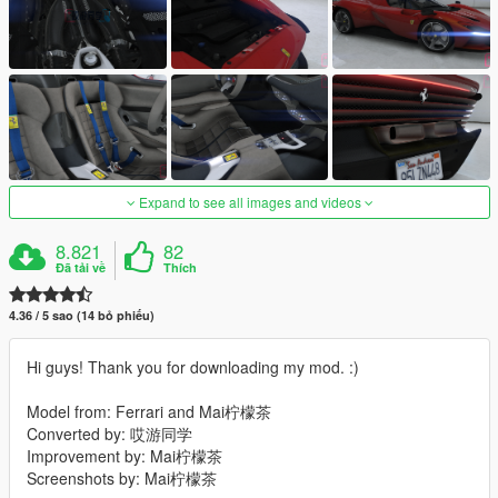
Expand to see all images and videos
8.821
82
Đã tải về
Thích
4.36 / 5 sao (14 bỏ phiếu)
Hi guys! Thank you for downloading my mod. :)
Model from: Ferrari and Mai柠檬茶
Converted by: 哎游同学
Improvement by: Mai柠檬茶
Screenshots by: Mai柠檬茶