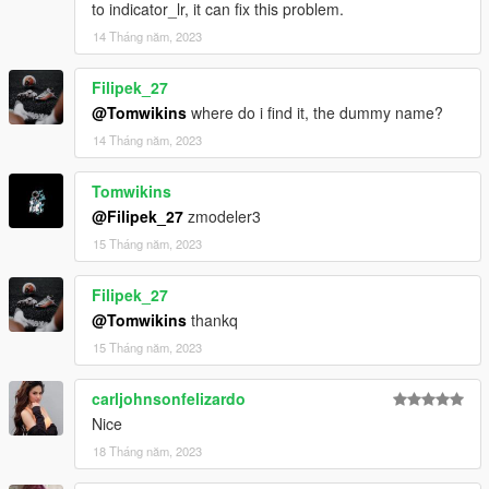
Daytona SP3 字样的后车牌，替换原生的美式车牌）
to indicator_lr, it can fix this problem.
14 Tháng năm, 2023
==============车辆颜色说明 Colors==============
Carpaint : Car bodyshell color
Filipek_27
Second Carpaint : interior stitch color
@Tomwikins
where do i find it, the dummy name?
interior Color : dashboard color
Wheel Color : seat color
14 Tháng năm, 2023
Tomwikins
@Filipek_27
zmodeler3
15 Tháng năm, 2023
Filipek_27
@Tomwikins
thankq
15 Tháng năm, 2023
carljohnsonfelizardo
Nice
18 Tháng năm, 2023