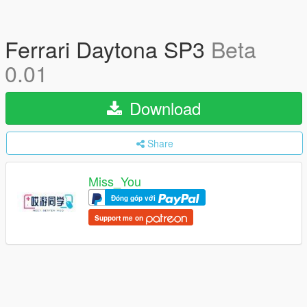
Ferrari Daytona SP3
Beta
0.01
Download
Share
Miss_You
Đóng góp với
Support me on