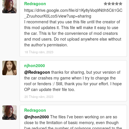
Redragoon
https://drive.google.com/file/d/1Ky8yVoq9N0h5C61GC
_ZruuhourK0Lco5/view?usp=sharing
I recommend that you use this file until the creator of
this mod updates it. This file will make it easy to use
the car. This is for the convenience of mod creators
and mod users. Do not upload anywhere else without
the author's permission.
18 Tháng năm, 2023
njhon2000
@Redragoon
thanks for sharing, but your version of
the car crashes my game when I try to change the
roof or fenders :/ Still, thank you for your effort. I hope
OP can update their file too.
20 Tháng năm, 2023
Redragoon
@njhon2000
The files I've been working on are so
close to the limitation of basic memory, even though
I've reduced the number of polygons compared to the