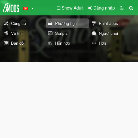
Show Adult
Đăng nhập
Công cụ
Phương tiện
Paint Jobs
Vũ khí
Scripts
Người chơi
Bản đồ
Hỗn hợp
Hơn