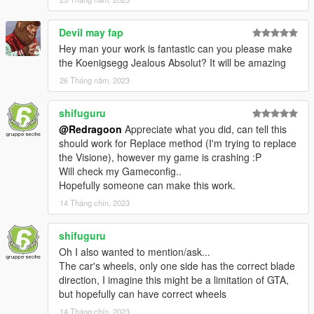
Devil may fap
Hey man your work is fantastic can you please make
the Koenigsegg Jealous Absolut? It will be amazing
26 Tháng năm, 2023
shifuguru
@Redragoon
Appreciate what you did, can tell this
should work for Replace method (I'm trying to replace
the Visione), however my game is crashing :P
Will check my Gameconfig..
Hopefully someone can make this work.
14 Tháng chín, 2023
shifuguru
Oh I also wanted to mention/ask...
The car's wheels, only one side has the correct blade
direction, I imagine this might be a limitation of GTA,
but hopefully can have correct wheels
14 Tháng chín, 2023