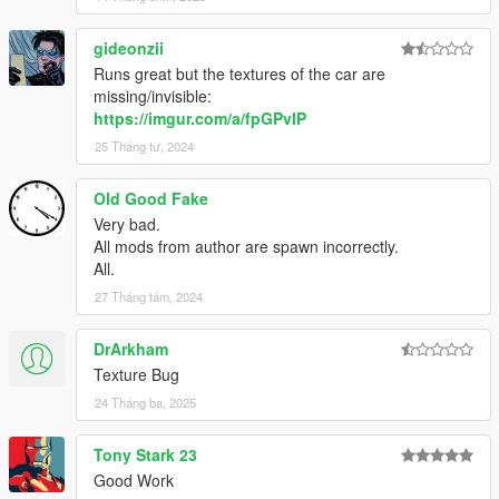
gideonzii
Runs great but the textures of the car are
missing/invisible:
https://imgur.com/a/fpGPvlP
25 Tháng tư, 2024
Old Good Fake
Very bad.
All mods from author are spawn incorrectly.
All.
27 Tháng tám, 2024
DrArkham
Texture Bug
24 Tháng ba, 2025
Tony Stark 23
Good Work