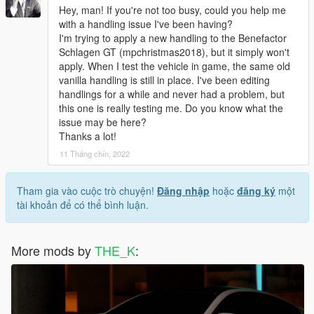
Hey, man! If you're not too busy, could you help me
with a handling issue I've been having?
I'm trying to apply a new handling to the Benefactor
Schlagen GT (mpchristmas2018), but it simply won't
apply. When I test the vehicle in game, the same old
vanilla handling is still in place. I've been editing
handlings for a while and never had a problem, but
this one is really testing me. Do you know what the
issue may be here?
Thanks a lot!
11 Tháng chín, 2022
Tham gia vào cuộc trò chuyện!
Đăng nhập
hoặc
đăng ký
một
tài khoản để có thể bình luận.
More mods by
THE_K
: