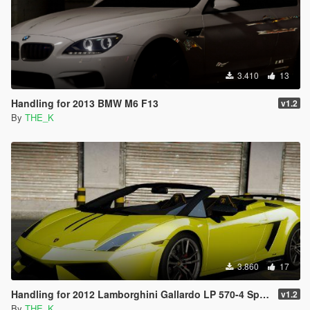
3.410
13
Handling for 2013 BMW M6 F13
v1.2
By
THE_K
3.860
17
Handling for 2012 Lamborghini Gallardo LP 570-4 Spyder Performante
v1.2
By
THE_K