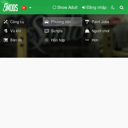
Show Adult
Đăng nhập
Công cụ
Phương tiện
Paint Jobs
Vũ khí
Scripts
Người chơi
Bản đồ
Hỗn hợp
Hơn