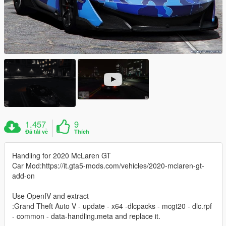
1.457
9
Đã tải về
Thích
Handling for 2020 McLaren GT
Car Mod:https://it.gta5-mods.com/vehicles/2020-mclaren-gt-
add-on
Use OpenIV and extract
:Grand Theft Auto V - update - x64 -dlcpacks - mcgt20 - dlc.rpf
- common - data-handling.meta and replace it.