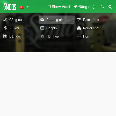
Show Adult
Đăng nhập
Công cụ
Phương tiện
Paint Jobs
Vũ khí
Scripts
Người chơi
Bản đồ
Hỗn hợp
Hơn