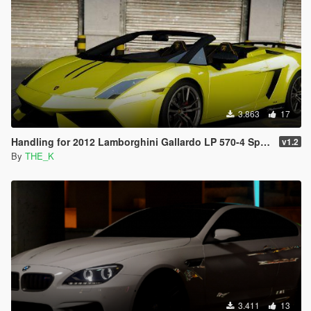
3.863
17
Handling for 2012 Lamborghini Gallardo LP 570-4 Spyder Performante
v1.2
By
THE_K
3.411
13