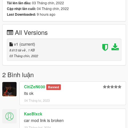
03 Tháng chín, 2022
Tải lên lần đầu:
04 Tháng chín, 2022
Cập nhật lần cuối:
9 hours ago
Last Downloaded:
All Versions
v1
(current)
8.613 tải về
, 1 KB
03 Tháng chín, 2022
2 Bình luận
CitiZeN030
Banned
its ok
04 Tháng tư, 2023
KaeBlxck
car mod link is broken
23 Tháng hai, 2024