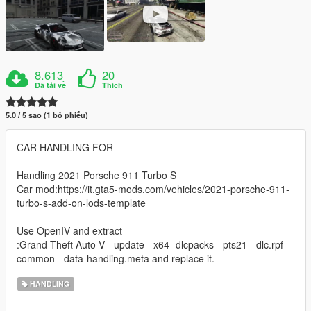
8.613
20
Đã tải về
Thích
5.0 / 5 sao (1 bỏ phiếu)
CAR HANDLING FOR
Handling 2021 Porsche 911 Turbo S
Car mod:https://it.gta5-mods.com/vehicles/2021-porsche-911-
turbo-s-add-on-lods-template
Use OpenIV and extract
:Grand Theft Auto V - update - x64 -dlcpacks - pts21 - dlc.rpf -
common - data-handling.meta and replace it.
HANDLING