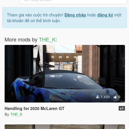
Tham gia vào cuộc trò chuyện!
Đăng nhập
hoặc
đăng ký
một
tài khoản để có thể bình luận.
More mods by
THE_K
:
1.459
9
Handling for 2020 McLaren GT
v1
By
THE_K