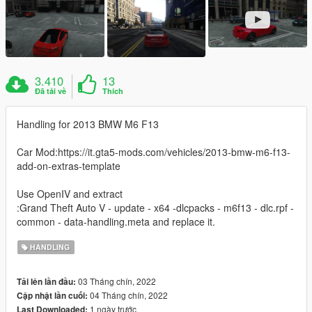
3.410
13
Đã tải về
Thích
Handling for 2013 BMW M6 F13
Car Mod:https://it.gta5-mods.com/vehicles/2013-bmw-m6-f13-
add-on-extras-template
Use OpenIV and extract
:Grand Theft Auto V - update - x64 -dlcpacks - m6f13 - dlc.rpf -
common - data-handling.meta and replace it.
HANDLING
03 Tháng chín, 2022
Tải lên lần đầu:
04 Tháng chín, 2022
Cập nhật lần cuối:
1 ngày trước
Last Downloaded: