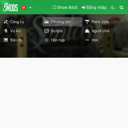
Show Adult
Đăng nhập
Công cụ
Phương tiện
Paint Jobs
Vũ khí
Scripts
Người chơi
Bản đồ
Hỗn hợp
Hơn