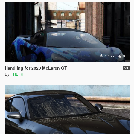
1.455
9
Handling for 2020 McLaren GT
v1
By
THE_K