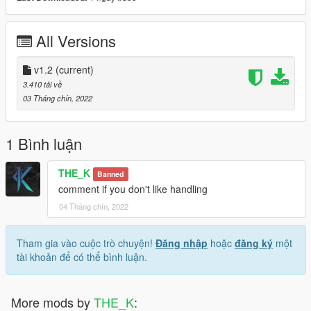
All Versions
v1.2
(current)
3.410 tải về
03 Tháng chín, 2022
1 Bình luận
THE_K
Banned
comment if you don't like handling
04 Tháng chín, 2022
Tham gia vào cuộc trò chuyện!
Đăng nhập
hoặc
đăng ký
một
tài khoản để có thể bình luận.
More mods by
THE_K
: