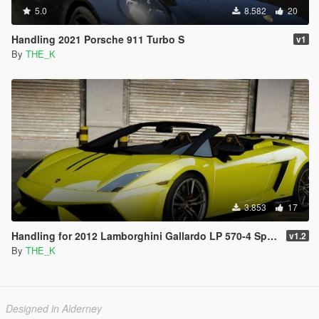
5.0
8.582
20
Handling 2021 Porsche 911 Turbo S
v1
By
THE_K
3.853
17
Handling for 2012 Lamborghini Gallardo LP 570-4 Spyder Performante
v1.2
By
THE_K
Designed in Alderney