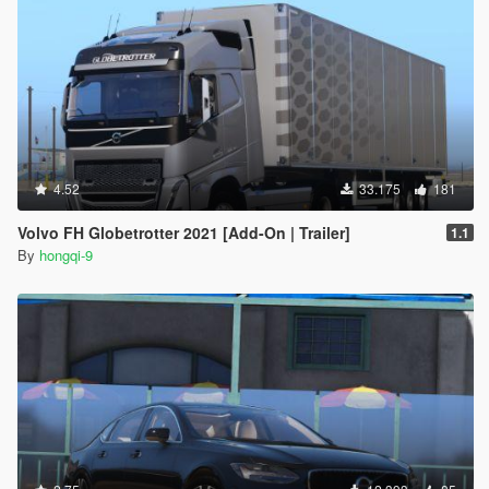
4.52
33.175
181
Volvo FH Globetrotter 2021 [Add-On | Trailer]
1.1
By
hongqi-9