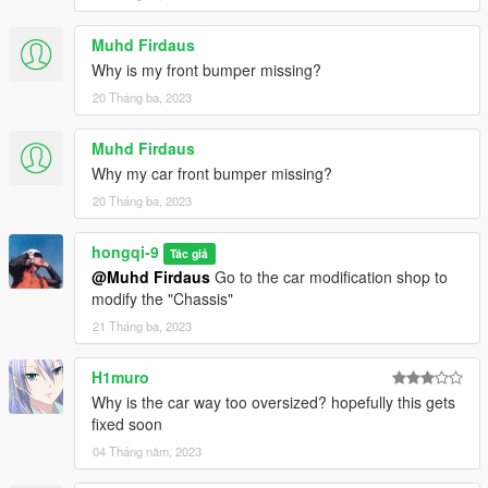
Muhd Firdaus
Why is my front bumper missing?
20 Tháng ba, 2023
Muhd Firdaus
Why my car front bumper missing?
20 Tháng ba, 2023
hongqi-9
Tác giả
@Muhd Firdaus
Go to the car modification shop to
modify the "Chassis"
21 Tháng ba, 2023
H1muro
Why is the car way too oversized? hopefully this gets
fixed soon
04 Tháng năm, 2023