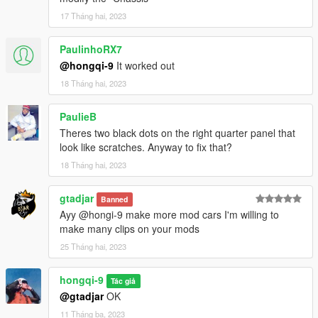
17 Tháng hai, 2023
PaulinhoRX7
@hongqi-9
It worked out
18 Tháng hai, 2023
PaulieB
Theres two black dots on the right quarter panel that
look like scratches. Anyway to fix that?
18 Tháng hai, 2023
gtadjar
Banned
Ayy @hongi-9 make more mod cars I'm willing to
make many clips on your mods
25 Tháng hai, 2023
hongqi-9
Tác giả
@gtadjar
OK
11 Tháng ba, 2023