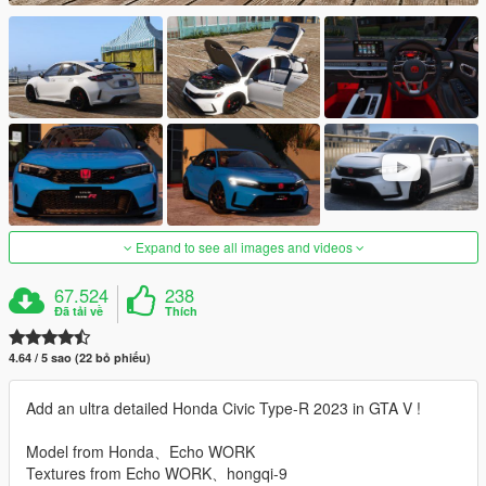
Expand to see all images and videos
67.524
238
Đã tải về
Thích
4.64 / 5 sao (22 bỏ phiếu)
Add an ultra detailed Honda Civic Type-R 2023 in GTA V !
Model from Honda、Echo WORK
Textures from Echo WORK、hongqi-9