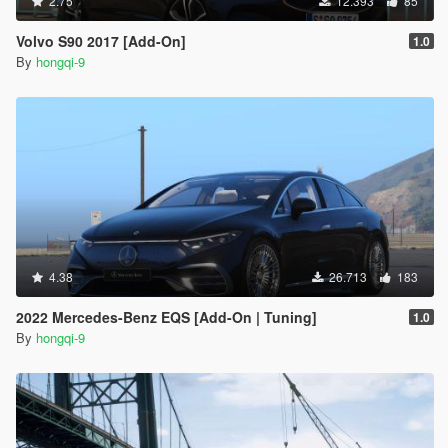
2.75
12.393
85
Volvo S90 2017 [Add-On]
1.0
By
hongqi-9
4.38
26.713
183
2022 Mercedes-Benz EQS [Add-On | Tuning]
1.0
By
hongqi-9