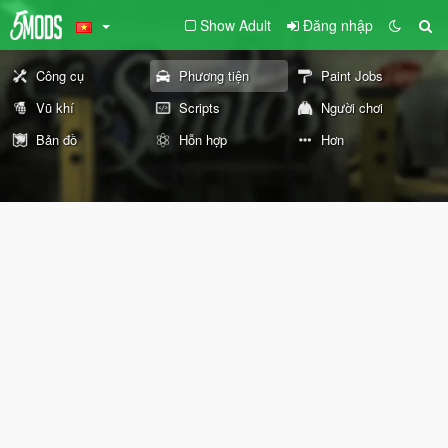
Show Adult
Đăng nhập
Công cụ
Phương tiện
Paint Jobs
Vũ khí
Scripts
Người chơi
Bản đồ
Hỗn hợp
Hơn