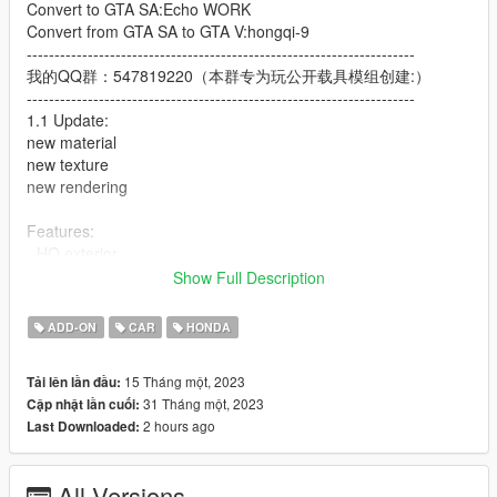
Convert to GTA SA:Echo WORK
Convert from GTA SA to GTA V:hongqi-9
----------------------------------------------------------------------
我的QQ群：547819220（本群专为玩公开载具模组创建:）
----------------------------------------------------------------------
1.1 Update:
new material
new texture
new rendering
Features:
- HQ exterior
- HQ interior
Show Full Description
- HQ textures
- Real mirror reflections
ADD-ON
CAR
HONDA
- Custom handling
- Hand on the steering wheel
15 Tháng một, 2023
Tải lên lần đầu:
- Working 4 doors , Hood and trunk
31 Tháng một, 2023
Cập nhật lần cuối:
- Working dials
2 hours ago
Last Downloaded:
- Breakable glass
Important! Since this car exceeds the GTA 5 sided limit, some
All Versions