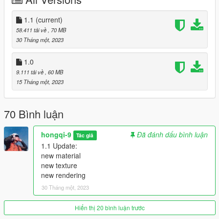
parts need to be brushed out with modified.
ADD ON：
1.1
(current)
1）Go to: GTAV\mods\update\update.rpf\common\data
58.411 tải về
, 70 MB
2）Extract dlclist.xml and add this line:
30 Tháng một, 2023
dlcpacks:\typer23\
3）Go to: GTAV\mods\update\x64\dlcpacksand make a folder
1.0
called typer23 add the included dlc.rpf file
9.111 tải về
, 60 MB
SPAWN: typer23
15 Tháng một, 2023
70 Bình luận
hongqi-9
Đã đánh dấu bình luận
Tác giả
1.1 Update:
new material
new texture
new rendering
30 Tháng một, 2023
Hiển thị 20 bình luận trước