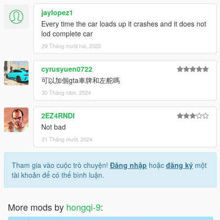
jaylopez1
Every time the car loads up it crashes and it does not
lod complete car
29 Tháng mười hai, 2023
cyrusyuen0722
可以加個gta車牌和左舵嗎
30 Tháng năm, 2024
2EZ4RNDI
Not bad
21 Tháng mười, 2024
Tham gia vào cuộc trò chuyện!
Đăng nhập
hoặc
đăng ký
một
tài khoản để có thể bình luận.
More mods by
hongqi-9
: