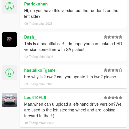
Patricknhan
Hi, do you have this version but the rudder is on the
left side?
09 Tháng sáu, 2023
Dash_
This is a beautiful car! I do hope you can make a LHD
version sometime with SA plates!
02 Tháng chín, 2023
hastalikoFgame
bro why is it rwd? can you update it to fwd? please.
03 Tháng chín, 2023
Leo410FL5
Man,when can u upload a left-hand drive version?We
are used to the left steering wheel and are looking
forward to that!:)
18 Tháng mười, 2023