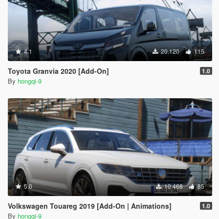
4.1
20.120
115
Toyota Granvia 2020 [Add-On]
1.0
By
hongqi-9
5.0
10.468
85
Volkswagen Touareg 2019 [Add-On | Animations]
1.0
By
hongqi-9