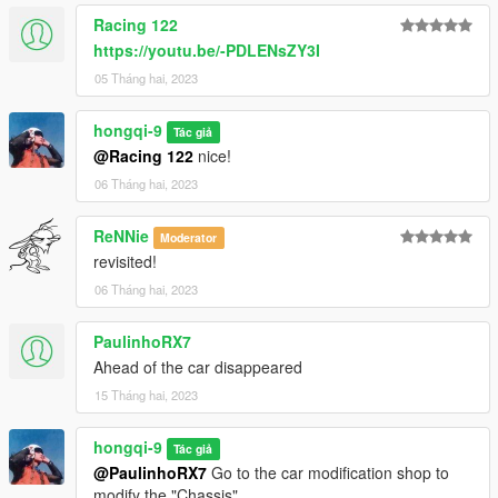
Racing 122
https://youtu.be/-PDLENsZY3I
05 Tháng hai, 2023
hongqi-9
Tác giả
@Racing 122
nice!
06 Tháng hai, 2023
ReNNie
Moderator
revisited!
06 Tháng hai, 2023
PaulinhoRX7
Ahead of the car disappeared
15 Tháng hai, 2023
hongqi-9
Tác giả
@PaulinhoRX7
Go to the car modification shop to
modify the "Chassis"