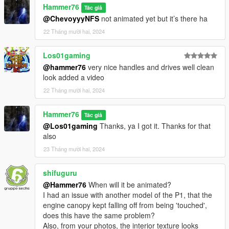
Hammer76
Tác giả
@ChevoyyyNFS
not animated yet but it’s there ha
22 Tháng mười hai, 2024
Los01gaming
@hammer76
very nice handles and drives well clean
look added a video
22 Tháng mười hai, 2024
Hammer76
Tác giả
@Los01gaming
Thanks, ya I got it. Thanks for that
also
23 Tháng mười hai, 2024
shifuguru
@Hammer76
When will it be animated?
I had an issue with another model of the P1, that the
engine canopy kept falling off from being 'touched',
does this have the same problem?
Also, from your photos, the interior texture looks