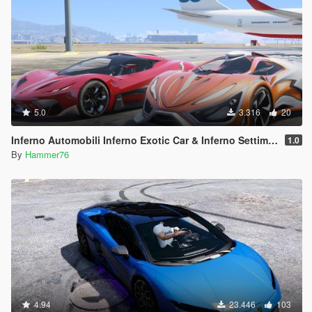
5.0
3.316
20
Inferno Automobili Inferno Exotic Car & Inferno Settimo Cerchio [Add-On]
1.0
By
Hammer76
4.94
23.446
103