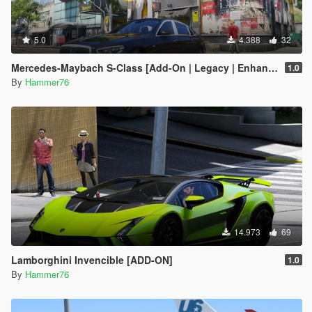
5.0
4.388
32
Mercedes-Maybach S-Class [Add-On | Legacy | Enhanced]
1.0
By
Hammer76
14.973
69
Lamborghini Invencible [ADD-ON]
1.0
By
Hammer76