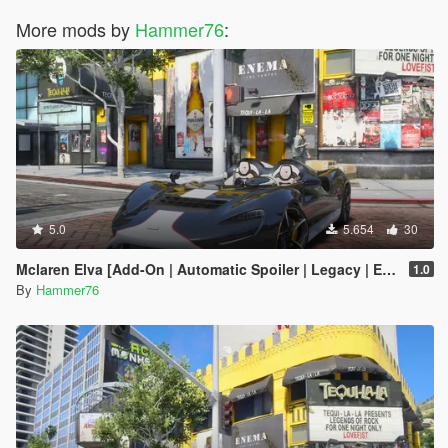
More mods by
Hammer76
:
5.0
5.654
30
Mclaren Elva [Add-On | Automatic Spoiler | Legacy | Enhanced]
1.0
By
Hammer76