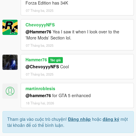
Forza Edition has 34K
07 Tháng ba, 2025
ChevoyyyNFS
@Hammer76
Yea I saw it when I look over to the
'More Mods' Section lol.
07 Tháng ba, 2025
Hammer76
Tác giả
@ChevoyyyNFS
Cool
07 Tháng ba, 2025
martinroblesis
@hammer76
for GTA 5 enhanced
18 Tháng hai, 2026
Tham gia vào cuộc trò chuyện!
Đăng nhập
hoặc
đăng ký
một
tài khoản để có thể bình luận.