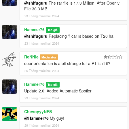
@shifuguru
The rar file is 17.3 Million. After Openiv
File 36.3 MB
23 Tháng mười hai, 2024
Hammer76
Tác giả
@shifuguru
Replacing ? car is based on T20 ha
23 Tháng mười hai, 2024
ReNNie
Moderator
door orientation is a bit strange for a P1 isn't it?
25 Tháng mười hai, 2024
Hammer76
Tác giả
Update 2.0: Added Automatic Spoiler
29 Tháng mười hai, 2024
ChevoyyyNFS
@Hammer76
My guy!
29 Tháng mười hai, 2024