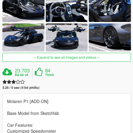
Expand to see all images and videos
23.703
84
Đã tải về
Thích
3.25 / 5 sao (4 bỏ phiếu)
Mclaren P1 [ADD-ON]
Base Model from Sketchfab
Car Features:
Customized Speedometer