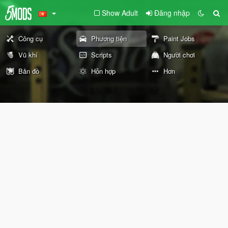
Show Adult
Đăng nhập
Công cụ
Phương tiện
Paint Jobs
Vũ khí
Scripts
Người chơi
Bản đồ
Hỗn hợp
Hơn