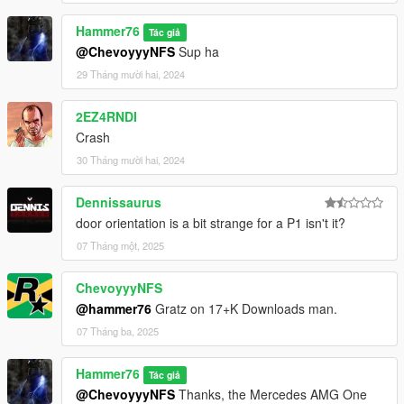
Hammer76
Tác giả
@ChevoyyyNFS
Sup ha
29 Tháng mười hai, 2024
2EZ4RNDI
Crash
30 Tháng mười hai, 2024
Dennissaurus
door orientation is a bit strange for a P1 isn't it?
07 Tháng một, 2025
ChevoyyyNFS
@hammer76
Gratz on 17+K Downloads man.
07 Tháng ba, 2025
Hammer76
Tác giả
@ChevoyyyNFS
Thanks, the Mercedes AMG One