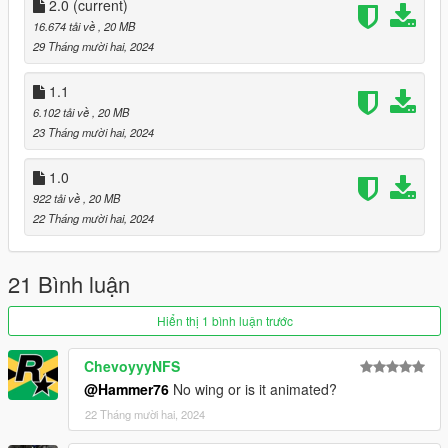
to the dlclist and save then exit.
2.0
(current)
16.674 tải về
, 20 MB
SPAWN: pm1
29 Tháng mười hai, 2024
Update1.1: added spoiler under EXTRA_1, so you can add or
1.1
remove it yourself for now. Automated spoiler is next.
6.102 tải về
, 20 MB
23 Tháng mười hai, 2024
Update 2.0: Added Automatic Spoiler
1.0
922 tải về
, 20 MB
22 Tháng mười hai, 2024
21 Bình luận
Hiển thị 1 bình luận trước
ChevoyyyNFS
@Hammer76
No wing or is it animated?
22 Tháng mười hai, 2024