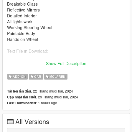
Breakable Glass
Reflective Mirrors
Detailed Interior
All lights work
Working Steering Wheel
Paintable Body
Hands on Wheel
Text File in Download:
pm1 folder goes to:
Show Full Description
gtav/mods/update/x64/dlcpacks
ADD-ON
CAR
MCLAREN
dlclist.xml found at:
mods/update/update.rpf/common/data
22 Tháng mười hai, 2024
Tải lên lần đầu:
29 Tháng mười hai, 2024
Cập nhật lần cuối:
Right Click on dlclist.xml then Click on Edit
1 hours ago
Last Downloaded:
Then scroll to the bottom and hit Enter to add a empty space.
All Versions
Add the line dlcpacks:/pm1/