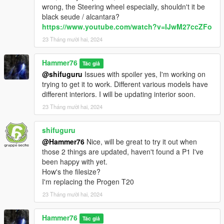
wrong, the Steering wheel especially, shouldn't it be
black seude / alcantara?
https://www.youtube.com/watch?v=IJwM27ccZFo
23 Tháng mười hai, 2024
Hammer76
Tác giả
@shifuguru
Issues with spoiler yes, I'm working on
trying to get it to work. Different various models have
different interiors. I will be updating interior soon.
23 Tháng mười hai, 2024
shifuguru
@Hammer76
Nice, will be great to try it out when
those 2 things are updated, haven't found a P1 I've
been happy with yet.
How's the filesize?
I'm replacing the Progen T20
23 Tháng mười hai, 2024
Hammer76
Tác giả