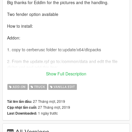
Big thanks for Eddlm for the pictures and the handling.
Two fender option available
How to install:
Addon:
1. copy to cerberusc folder to:update/x64/dlcpacks
2. From the update.rpf go to:/common/data and edit the file
dlclist.xml and add this line:
Show Full Description
dlcpacks:\cerberusc\
ADD-ON
TRUCK
VANILLA EDIT
Go to
update\x64\dlcpacks\patchday3ng\dlc.rpf\x64\levels\gta5\vehicl
27 Tháng một, 2019
Tải lên lần đầu:
es.rpf
27 Tháng một, 2019
Cập nhật lần cuối:
1 ngày trước
Last Downloaded:
Spawn name: cerberusc, cerberusc2
Replace: Phantom
All Versions