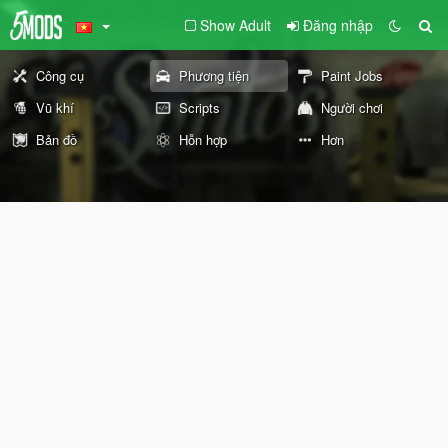
Show Adult
Đăng nhập
Công cụ
Phương tiện
Paint Jobs
Vũ khí
Scripts
Người chơi
Bản đồ
Hỗn hợp
Hơn