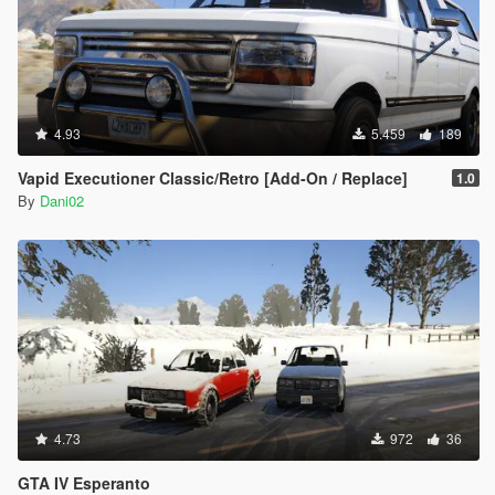
4.93
5.459
189
Vapid Executioner Classic/Retro [Add-On / Replace]
1.0
By
Dani02
4.73
972
36
GTA IV Esperanto