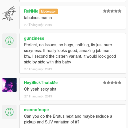
ReNNie
Moderator
fabulous mama
27 Tháng một, 2019
gunziness
Perfect, no issues, no bugs, nothing, its just pure
sexyness. It really looks good, amazing job man.
btw, I second the cistern variant, it would look good
side by side with this baby
27 Tháng một, 2019
HeySlickThatsMe
Oh yeah sexy shit
27 Tháng một, 2019
mannofnope
Can you do the Brutus next and maybe include a
pickup and SUV variation of it?