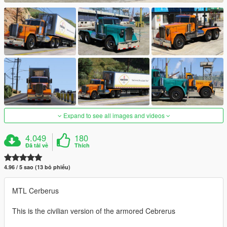
Expand to see all images and videos
4.049
180
Đã tải về
Thích
4.96 / 5 sao (13 bỏ phiếu)
MTL Cerberus
This is the civilian version of the armored Cebrerus