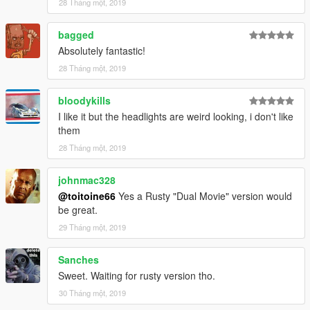
28 Tháng một, 2019
bagged
Absolutely fantastic!
28 Tháng một, 2019
bloodykills
I like it but the headlights are weird looking, i don't like
them
28 Tháng một, 2019
johnmac328
@toitoine66
Yes a Rusty "Dual Movie" version would
be great.
29 Tháng một, 2019
Sanches
Sweet. Waiting for rusty version tho.
30 Tháng một, 2019