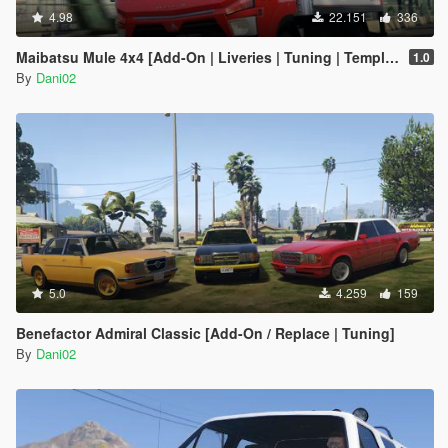
4.98
22.151
336
Maibatsu Mule 4x4 [Add-On | Liveries | Tuning | Template]
1.0
By
Dani02
5.0
4.259
159
Benefactor Admiral Classic [Add-On / Replace | Tuning]
By
Dani02