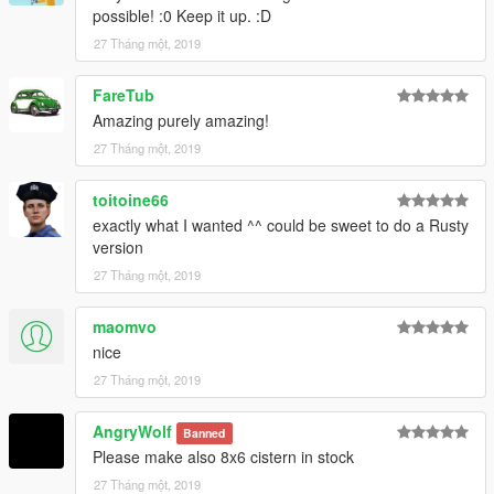
possible! :0 Keep it up. :D
27 Tháng một, 2019
FareTub
Amazing purely amazing!
27 Tháng một, 2019
toitoine66
exactly what I wanted ^^ could be sweet to do a Rusty
version
27 Tháng một, 2019
maomvo
nice
27 Tháng một, 2019
AngryWolf
Banned
Please make also 8x6 cistern in stock
27 Tháng một, 2019