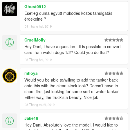
Ghost0912
Esetleg duma együtt müködés közös tanulgatás
érdekelne ?
01 Tháng hai, 2019
CruelMolly
Hey Dani, I have a question - it is possible to convert
cars from watch dogs 1/2? Could you do that?
25 Tháng hai, 2019
mtloya
Would you be able to/willing to add the tanker back
onto this with the clean stock look? Doesn't have to
shoot fire, just looking for some sort of water tanker.
Either way, the truck's a beauty. Nice job!
03 Tháng mười, 2019
Jake18
Hey Dani, Absolutely love the model. I would like to