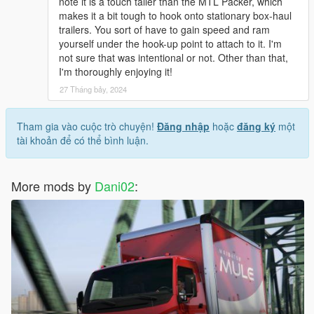
note it is a touch taller than the MTL Packer, which
makes it a bit tough to hook onto stationary box-haul
trailers. You sort of have to gain speed and ram
yourself under the hook-up point to attach to it. I'm
not sure that was intentional or not. Other than that,
I'm thoroughly enjoying it!
27 Tháng bảy, 2024
Tham gia vào cuộc trò chuyện!
Đăng nhập
hoặc
đăng ký
một
tài khoản để có thể bình luận.
More mods by
Dani02
: