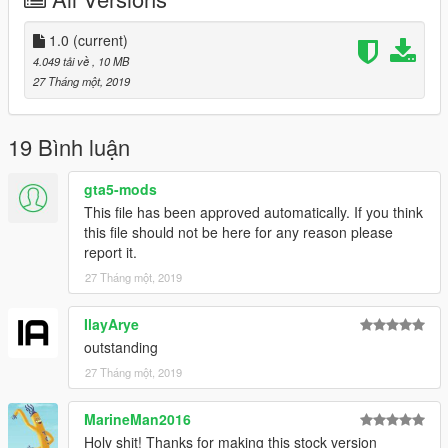
1.0
(current)
4.049 tải về
, 10 MB
27 Tháng một, 2019
19 Bình luận
gta5-mods
This file has been approved automatically. If you think
this file should not be here for any reason please
report it.
27 Tháng một, 2019
IlayArye
outstanding
27 Tháng một, 2019
MarineMan2016
Holy shit! Thanks for making this stock version