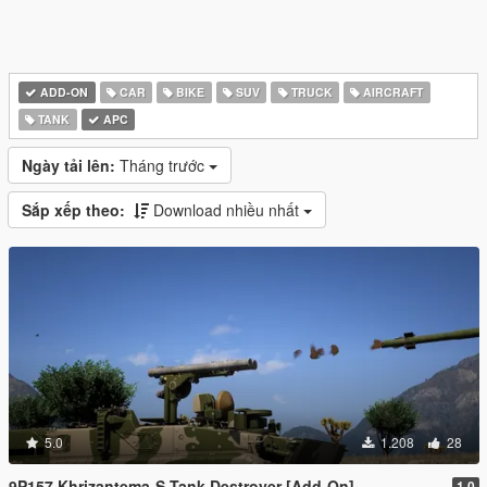
ADD-ON
CAR
BIKE
SUV
TRUCK
AIRCRAFT
TANK
APC
Ngày tải lên:
Tháng trước
Sắp xếp theo:
Download nhiều nhất
5.0
1.208
28
9P157 Khrizantema-S Tank Destroyer [Add-On]
1.0