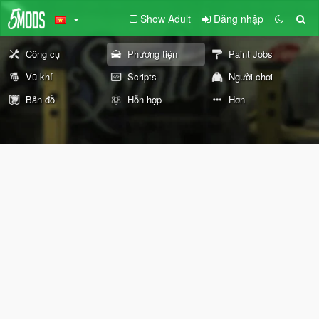
Show Adult
Đăng nhập
Công cụ
Phương tiện
Paint Jobs
Vũ khí
Scripts
Người chơi
Bản đồ
Hỗn hợp
Hơn