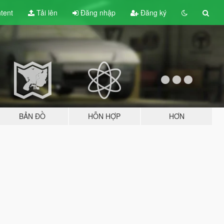
tent
Tải lên
Đăng nhập
Đăng ký
BẢN ĐỒ
HỖN HỢP
HƠN