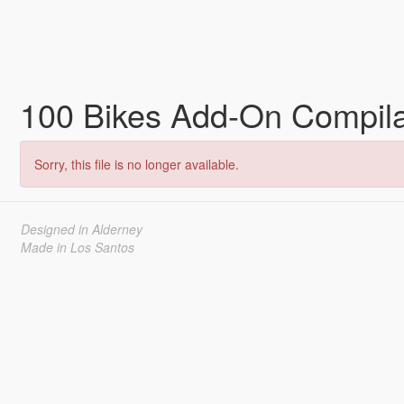
100 Bikes Add-On Compil
Sorry, this file is no longer available.
Designed in Alderney
Made in Los Santos