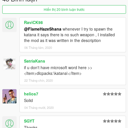
Hiển thị 20 bình luận trước
RaviCK98
@FlameHazeShana
whenever I try to spawn the
katana it says there is no such weapon , I installed
the mod as it was written in the description
06 Tháng tám, 2020
SatriaKans
if u don't have microsoft word here >>
<Item>dlcpacks:\katana\</Item>
22 Tháng chín, 2020
helios7
Solid
04 Tháng mười, 2020
SGYT
Thanks