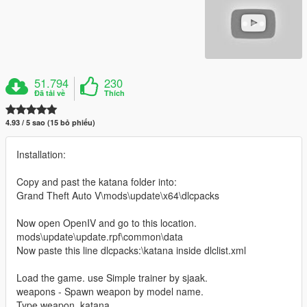
51.794
230
Đã tải về
Thích
4.93 / 5 sao (15 bỏ phiếu)
Installation:
Copy and past the katana folder into:
Grand Theft Auto V\mods\update\x64\dlcpacks
Now open OpenIV and go to this location.
mods\update\update.rpf\common\data
Now paste this line dlcpacks:\katana inside dlclist.xml
Load the game. use Simple trainer by sjaak.
weapons - Spawn weapon by model name.
Type weapon_katana