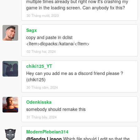
multiple times already but right now it's crashing my
game in the loading screen. Can anybody fix this?
30 Tháng mười, 2023
Sagx
copy and paste in dclist
<Item>dlcpacks:/katana/</Item>
02 Tháng hai, 2024
chiki125_YT
Hey can you add me as a discord friend please ?
(chiki125)
30 Tháng năm, 2024
Odenkisska
somebody should remake this
31 Tháng bảy, 2024
ModernPlebeian314
@Sandra Linson
Which file should I edit so that the