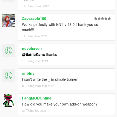
17 Tháng mười, 2020
Zapzzable100
Works perfectly with ENT v 48.0 Thank you so
much!!!
12 Tháng tám, 2021
novahaven
@SatriaKans
thanks
10 Tháng chín, 2021
onblny
I can't write the _ in simple trainer
09 Tháng mười một, 2021
FangMODOnline
How did you make your own add-on weapon?
30 Tháng ba, 2022