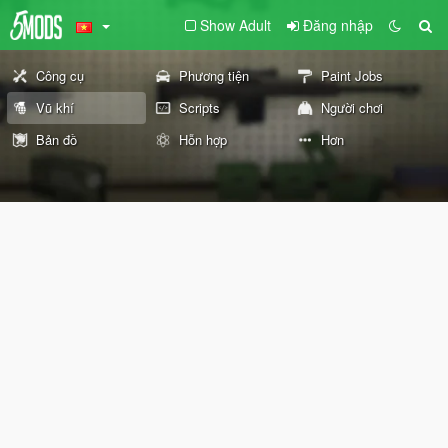
Show Adult
Đăng nhập
Công cụ
Phương tiện
Paint Jobs
Vũ khí
Scripts
Người chơi
Bản đồ
Hỗn hợp
Hơn