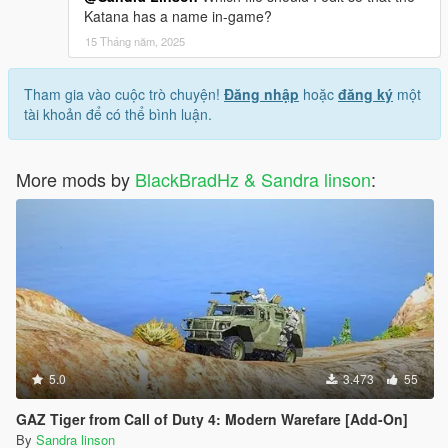
Katana has a name in-game?
15 Tháng năm, 2025
Tham gia vào cuộc trò chuyện!
Đăng nhập
hoặc
đăng ký
một
tài khoản để có thể bình luận.
More mods by
BlackBradHz & Sandra linson
:
5.0
3.473
55
GAZ Tiger from Call of Duty 4: Modern Warefare [Add-On]
By
Sandra linson