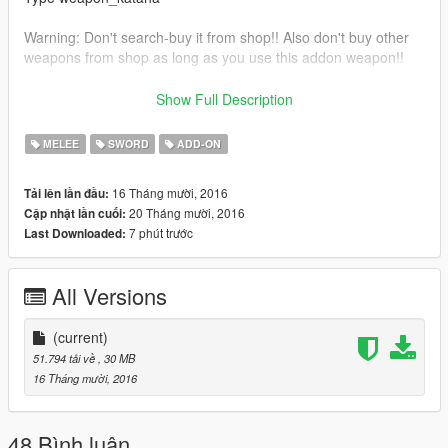
Warning: Don't search-buy it from shop!! Also don't buy other
weapons from shop as long as you use this addon weapon!!
Credits:
Show Full Description
Model converted to grand theft auto V by: Sandra Linson
MELEE
SWORD
ADD-ON
Model created by: BlackBradHz
https://el.gta5-mods.com/weapons/katana-sword-highpoly-4k
16 Tháng mười, 2016
Tải lên lần đầu:
Database created by: yeahhmonkey
20 Tháng mười, 2016
Cập nhật lần cuối:
https://el.gta5-mods.com/tools/add-on-melee-weapon-base
7 phút trước
Last Downloaded:
All Versions
(current)
51.794 tải về
, 30 MB
16 Tháng mười, 2016
48 Bình luận