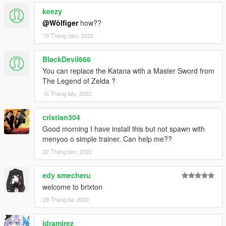
keezy
@Wölfiger
how??
19 Tháng năm, 2022
BlackDevil666
You can replace the Katana with a Master Sword from
The Legend of Zelda ?
16 Tháng bảy, 2022
cristian304
Good morning I have install this but not spawn with
menyoo o simple trainer. Can help me??
22 Tháng tám, 2022
edy smecheru
welcome to brixton
29 Tháng ba, 2023
jdramirez