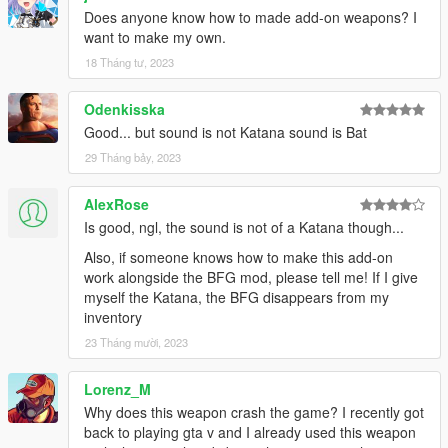
Does anyone know how to made add-on weapons? I
want to make my own.
18 Tháng tư, 2023
Odenkisska
Good... but sound is not Katana sound is Bat
29 Tháng bảy, 2023
AlexRose
Is good, ngl, the sound is not of a Katana though...
Also, if someone knows how to make this add-on
work alongside the BFG mod, please tell me! If I give
myself the Katana, the BFG disappears from my
inventory
23 Tháng mười, 2023
Lorenz_M
Why does this weapon crash the game? I recently got
back to playing gta v and I already used this weapon