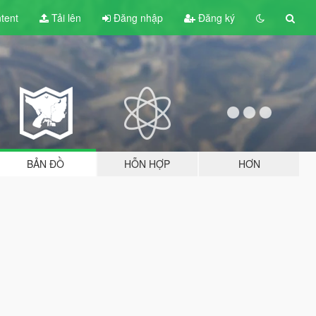
tent
Tải lên
Đăng nhập
Đăng ký
BẢN ĐỒ
HỖN HỢP
HƠN