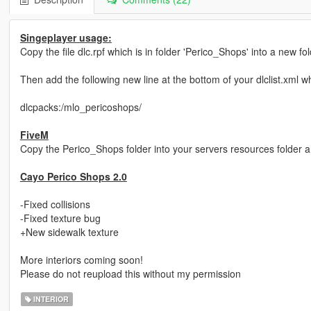
Singeplayer usage:
Copy the file dlc.rpf which is in folder 'Perico_Shops' into a new
Then add the following new line at the bottom of your dlclist.xml 
dlcpacks:/mlo_pericoshops/
FiveM
Copy the Perico_Shops folder into your servers resources folder a
Cayo Perico Shops 2.0
-Fixed collisions
-Fixed texture bug
+New sidewalk texture
More interiors coming soon!
Please do not reupload this without my permission
INTERIOR