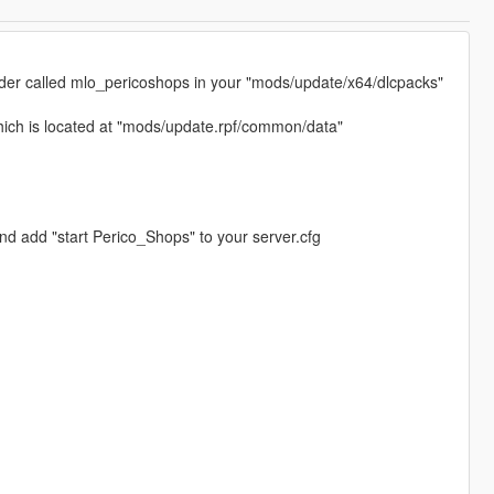
 folder called mlo_pericoshops in your "mods/update/x64/dlcpacks"
which is located at "mods/update.rpf/common/data"
nd add "start Perico_Shops" to your server.cfg