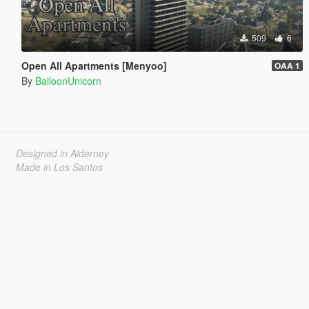
509
6
Open All Apartments [Menyoo]
OAA 1
By
BalloonUnicorn
Designed in Alderney
Made in Los Santos