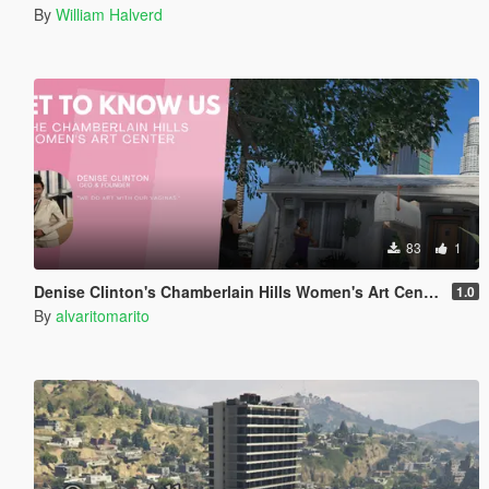
By
William Halverd
83
1
Denise Clinton's Chamberlain Hills Women's Art Center
1.0
By
alvaritomarito