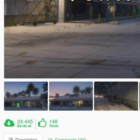
24.445
148
Đã tải về
Thích
Description
Comments (22)