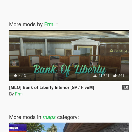
More mods by
Frm_
:
4.13
41.741
261
[MLO] Bank of Liberty Interior [SP / FiveM]
1.0
By
Frm_
More mods in
category:
maps