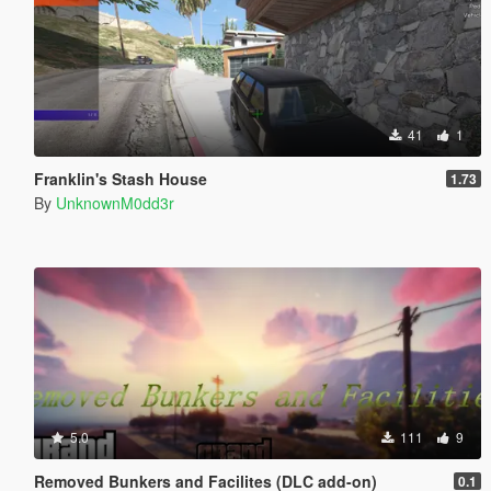
41
1
Franklin's Stash House
1.73
By
UnknownM0dd3r
5.0
111
9
Removed Bunkers and Facilites (DLC add-on)
0.1