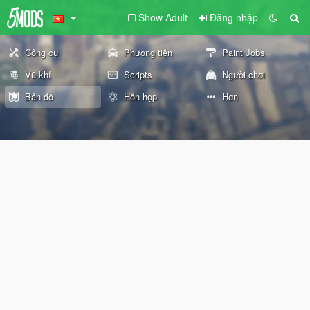
Show Adult
Đăng nhập
Công cụ
Phương tiện
Paint Jobs
Vũ khí
Scripts
Người chơi
Bản đồ
Hỗn hợp
Hơn