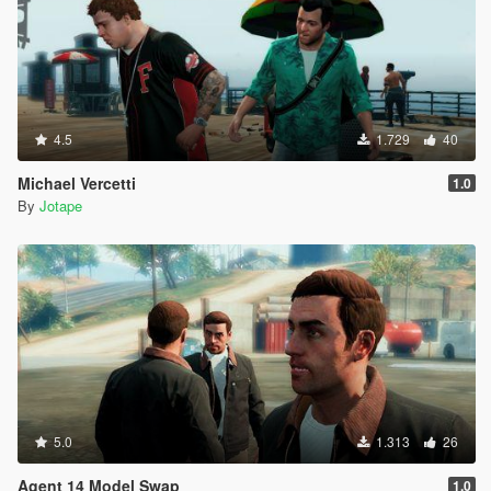
4.5
1.729
40
Michael Vercetti
1.0
By
Jotape
5.0
1.313
26
Agent 14 Model Swap
1.0