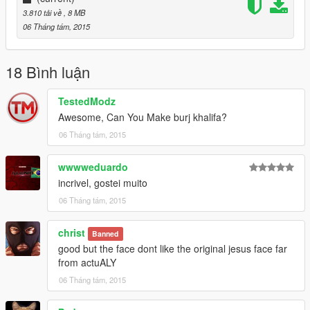
3.810 tải về
, 8 MB
- Selecione o Arquivo que você baixou "vb_34_sculpt.ydr"
06 Tháng tám, 2015
- Feito isso vá até File e depois em Rebuild e clique em
Rebuild novamente
18 Bình luận
- Pronto!, Mod instalado com sucesso!
TestedModz
Awesome, Can You Make burj khalifa?
06 Tháng tám, 2015
wwwweduardo
incrivel, gostei muito
06 Tháng tám, 2015
christ
Banned
good but the face dont like the original jesus face far
from actuALY
06 Tháng tám, 2015