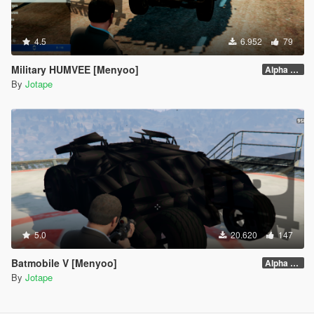
4.5
6.952
79
Military HUMVEE [Menyoo]
Alpha 0.1
By
Jotape
5.0
20.620
147
Batmobile V [Menyoo]
Alpha 0.1
By
Jotape