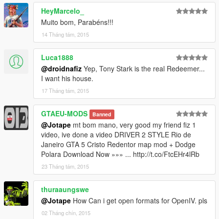
HeyMarcelo_
Muito bom, Parabéns!!!
14 Tháng tám, 2015
Luca1888
@droidnafiz
Yep, Tony Stark is the real Redeemer...
I want his house.
17 Tháng tám, 2015
GTAEU-MODS
Banned
@Jotape
mt bom mano, very good my friend fiz 1
video, ive done a video DRIVER 2 STYLE Rio de
Janeiro GTA 5 Cristo Redentor map mod + Dodge
Polara Download Now »»» ... http://t.co/FtcEHr4lRb
23 Tháng tám, 2015
thuraaungswe
@Jotape
How Can i get open formats for OpenIV. pls
02 Tháng chín, 2015