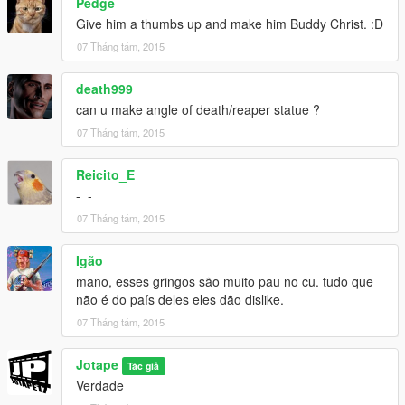
Pedge
Give him a thumbs up and make him Buddy Christ. :D
07 Tháng tám, 2015
death999
can u make angle of death/reaper statue ?
07 Tháng tám, 2015
Reicito_E
-_-
07 Tháng tám, 2015
Igão
mano, esses gringos são muito pau no cu. tudo que
não é do país deles eles dão dislike.
07 Tháng tám, 2015
Jotape
Tác giả
Verdade