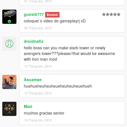
07 Tháng tám, 2015
guest6777
Banned
coloquei o video do gameplayrj xD
08 Tháng tám, 2015
droidnafiz
hello boss can you make stark tower or newly
avengers tower???please//that would be awesome
with iron man mod
12 Tháng tám, 2015
Asuamae
huehueheuheuheueheuheuheuehueh
12 Tháng tám, 2015
Matt
muchos gracias senior
13 Tháng tám, 2015