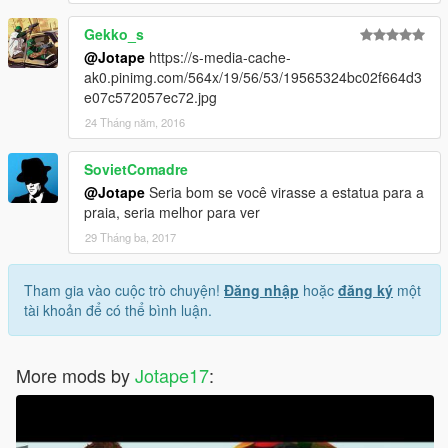
Gekko_s
@Jotape
https://s-media-cache-
ak0.pinimg.com/564x/19/56/53/19565324bc02f664d3
e07c572057ec72.jpg
24 Tháng năm, 2016
SovietComadre
@Jotape
Seria bom se você virasse a estatua para a
praia, seria melhor para ver
29 Tháng ba, 2017
Tham gia vào cuộc trò chuyện!
Đăng nhập
hoặc
đăng ký
một
tài khoản để có thể bình luận.
More mods by
Jotape17
: