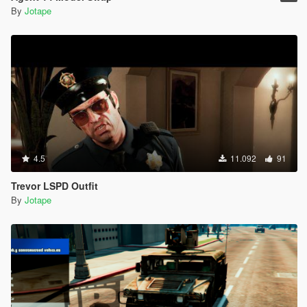
By
Jotape
4.5
11.092
91
Trevor LSPD Outfit
By
Jotape