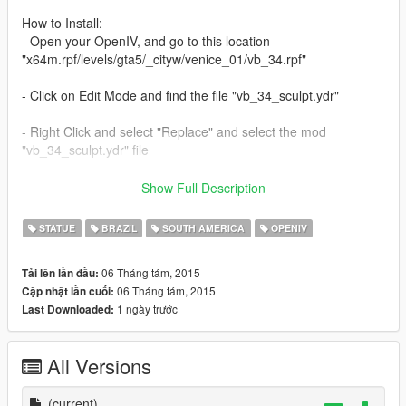
How to Install:
- Open your OpenIV, and go to this location
"x64m.rpf/levels/gta5/_cityw/venice_01/vb_34.rpf"
- Click on Edit Mode and find the file "vb_34_sculpt.ydr"
- Right Click and select "Replace" and select the mod
"vb_34_sculpt.ydr" file
- Go to "File" and click on "Rebuild" or Shift+Ctrl+R and Rebuild
Show Full Description
- Done!
STATUE
BRAZIL
SOUTH AMERICA
OPENIV
Tutorial PT/BR:
06 Tháng tám, 2015
Tải lên lần đầu:
06 Tháng tám, 2015
Cập nhật lần cuối:
- Abra seu Open IV e va até o seguinte diretório
1 ngày trước
Last Downloaded:
"x64m.rpf/levels/gta5/_cityw/venice_01/vb_34.rpf"
- Feito isso localize o Arquivo "vb_34_sculpt.ydr"
All Versions
- Ative o Edit mode e clique com o direito no arquivo e depois
clique em "Replace"
(current)