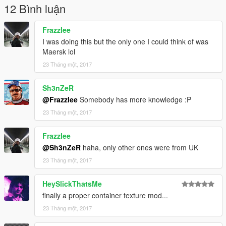
12 Bình luận
Frazzlee
I was doing this but the only one I could think of was
Maersk lol
23 Tháng một, 2017
Sh3nZeR
@Frazzlee
Somebody has more knowledge :P
23 Tháng một, 2017
Frazzlee
@Sh3nZeR
haha, only other ones were from UK
23 Tháng một, 2017
HeySlickThatsMe
finally a proper container texture mod...
23 Tháng một, 2017