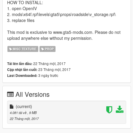
HOW TO INSTALL:
1. open OpenIV
2. mods\x64f.rpf\levels\gta5\props\roadside\v_storage.rpf\
3. replace files
This mod is exclusive to www.gta5-mods.com. Please do not
upload anywhere else without my permission.
MISC TEXTURE
PROP
22 Tháng một, 2017
Tải lên lần đầu:
23 Tháng một, 2017
Cập nhật lần cuối:
3 ngày trước
Last Downloaded:
All Versions
(current)
4.081 tải về
, 9 MB
22 Tháng một, 2017