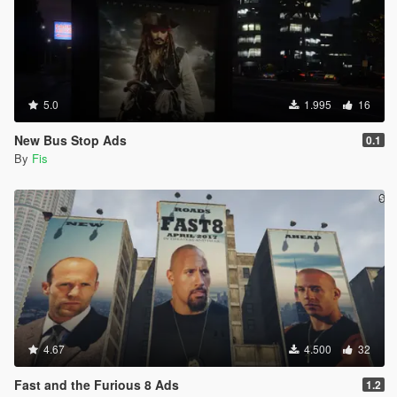
5.0
1.995
16
New Bus Stop Ads
0.1
By
Fis
4.67
4.500
32
Fast and the Furious 8 Ads
1.2