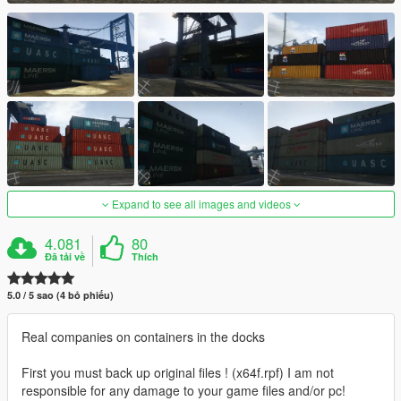
Expand to see all images and videos
4.081
80
Đã tải về
Thích
5.0 / 5 sao (4 bỏ phiếu)
Real companies on containers in the docks
First you must back up original files ! (x64f.rpf) I am not
responsible for any damage to your game files and/or pc!