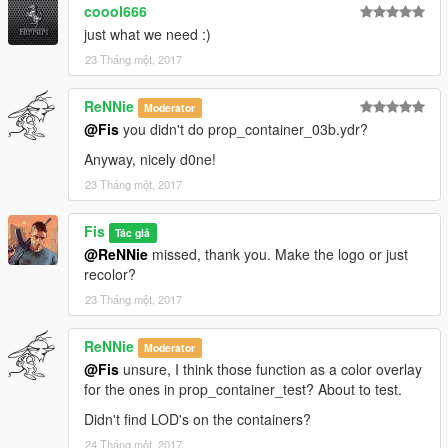
coool666
just what we need :)
23 Tháng một, 2017
ReNNie
Moderator
@Fis
you didn't do prop_container_03b.ydr?
Anyway, nicely d0ne!
23 Tháng một, 2017
Fis
Tác giả
@ReNNie
missed, thank you. Make the logo or just
recolor?
23 Tháng một, 2017
ReNNie
Moderator
@Fis
unsure, I think those function as a color overlay
for the ones in prop_container_test? About to test.
Didn't find LOD's on the containers?
24 Tháng một, 2017