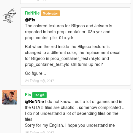
ReNNie
Moderator
@Fis
The colored textures for Bilgeco and Jetsam is
repeated in both prop_container_03b.ydr and
prop_contnr_pile_01a.ydr
But when the red inside the Bilgeco texture is
changed to a different color, the replacement decal
for Bilgeco in prop_container_test+hi.ytd and
prop_container_test.ytd still turns up red?
Go figure...
24 Tháng một, 2017
Fis
Tác giả
@ReNNie
I do not know. I edit a lot of games and in
the GTA 5 files are chaotic .. somehow complicated ..
I do not understand a lot of depending files on the
files.
Sorry for my English, I hope you understand me
25 Tháng một, 2017