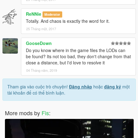
ReNNie
Moderator
Totally. And chaos is exactly the word for it.
25 Tháng một, 2017
GooseDown
Do you know where in the game files the LODs can
be found? Its not too bad, they don't change from that
close a distance, but I'd love to resolve it
04 Tháng năm, 2019
Tham gia vào cuộc trò chuyện!
Đăng nhập
hoặc
đăng ký
một
tài khoản để có thể bình luận.
More mods by
Fis
: