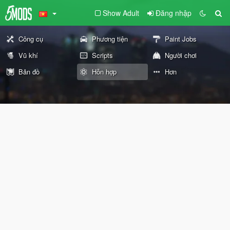
Show Adult
Đăng nhập
Công cụ
Phương tiện
Paint Jobs
Vũ khí
Scripts
Người chơi
Bản đồ
Hỗn hợp
Hơn