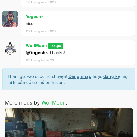
17 Tháng một, 2023
Yogeshk
nice
26 Tháng một, 2023
WolfMoon
Tác giả
@Yogeshk
Thanks! :)
07 Tháng ba, 2023
Tham gia vào cuộc trò chuyện!
Đăng nhập
hoặc
đăng ký
một
tài khoản để có thể bình luận.
More mods by
WolfMoon
: