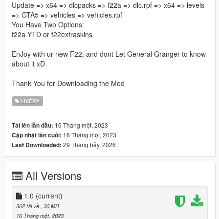
Update => x64 => dlcpacks => f22a => dlc.rpf => x64 => levels
=> GTA5 => vehicles => vehicles.rpf
You Have Two Options:
f22a YTD or f22extraskins
EnJoy with ur new F22, and dont Let General Granger to know
about it xD
Thank You for Downloading the Mod
LIVERY
16 Tháng một, 2023
Tải lên lần đầu:
16 Tháng một, 2023
Cập nhật lần cuối:
29 Tháng bảy, 2026
Last Downloaded:
All Versions
1.0
(current)
362 tải về
, 30 MB
16 Tháng một, 2023