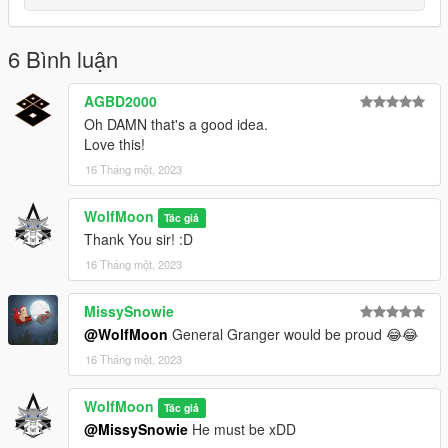
6 Bình luận
AGBD2000
Oh DAMN that's a good idea.
Love this!
16 Tháng một, 2023
WolfMoon
Tác giả
Thank You sir! :D
16 Tháng một, 2023
MissySnowie
@WolfMoon
General Granger would be proud 😂😂
16 Tháng một, 2023
WolfMoon
Tác giả
@MissySnowie
He must be xDD