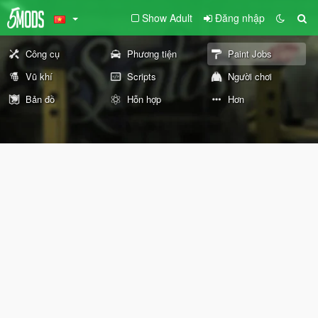
Show Adult
Đăng nhập
Công cụ
Phương tiện
Paint Jobs
Vũ khí
Scripts
Người chơi
Bản đồ
Hỗn hợp
Hơn