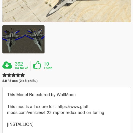
362
10
Đã tải về
Thích
5.0 / 5 sao (2 bỏ phiếu)
This Model Retextured by WolfMoon
This mod is a Texture for : https://www.gta5-
mods.com/vehicles/f-22-raptor-redux-add-on-tuning
[INSTALLION]