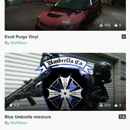
699
6
Evo9 Purge Vinyl
1
By
WolfMoon
5.0
623
9
Blue Umbrella retexture
1.0
By
WolfMoon