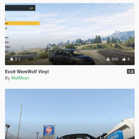
5.0
540
4
Evo9 WereWolf Vinyl
1.0
By
WolfMoon