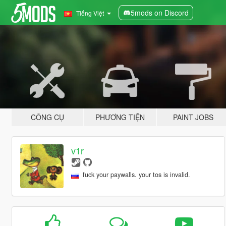
5mods on Discord
Tiếng Việt
CÔNG CỤ
PHƯƠNG TIỆN
PAINT JOBS
v1r
fuck your paywalls. your tos is invalid.