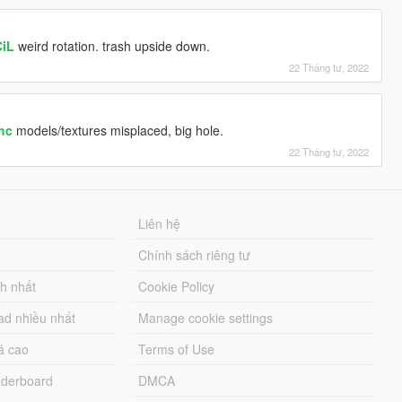
CiL
weird rotation. trash upside down.
22 Tháng tư, 2022
fhc
models/textures misplaced, big hole.
22 Tháng tư, 2022
Liên hệ
Chính sách riêng tư
ch nhất
Cookie Policy
ad nhiều nhất
Manage cookie settings
á cao
Terms of Use
derboard
DMCA