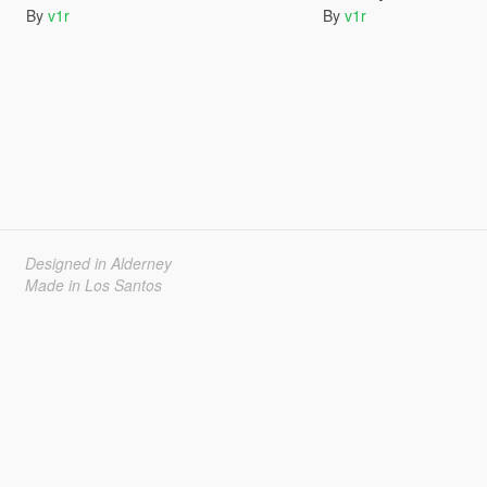
By
v1r
By
v1r
Designed in Alderney
Made in Los Santos