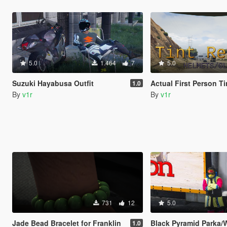
5.0
1.464
7
5.0
Suzuki Hayabusa Outfit
Actual First Person Tin
1.0
By
v1r
By
v1r
731
12
5.0
Jade Bead Bracelet for Franklin
Black Pyramid Parka/Windb
1.0