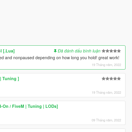
 [.Lua]
Đã đánh dấu bình luận
aused and nonpaused depending on how long you hold! great work!
19 Tháng năm, 2022
| Tuning ]
19 Tháng năm, 2022
-On / FiveM | Tuning | LODs]
09 Tháng năm, 2022