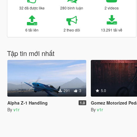
32 đã được like
280 bình luận
2 videos
6 tải lên
2 theo dõi
13.291 tải về
Tập tin mới nhất
291
3
5.0
Alpha Z-1 Handling
Gomez Motorized Pedalbike [Add-On | Fi
1.0
By
v1r
By
v1r