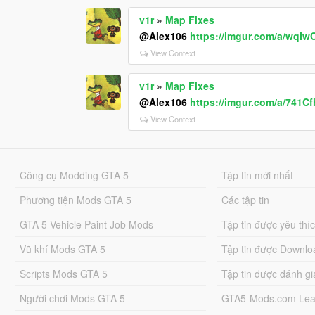
v1r
»
Map Fixes
@Alex106
https://imgur.com/a/wqIw
View Context
v1r
»
Map Fixes
@Alex106
https://imgur.com/a/741C
View Context
Công cụ Modding GTA 5
Tập tin mới nhất
Phương tiện Mods GTA 5
Các tập tin
GTA 5 Vehicle Paint Job Mods
Tập tin được yêu thí
Vũ khí Mods GTA 5
Tập tin được Downlo
Scripts Mods GTA 5
Tập tin được đánh gi
Người chơi Mods GTA 5
GTA5-Mods.com Lea