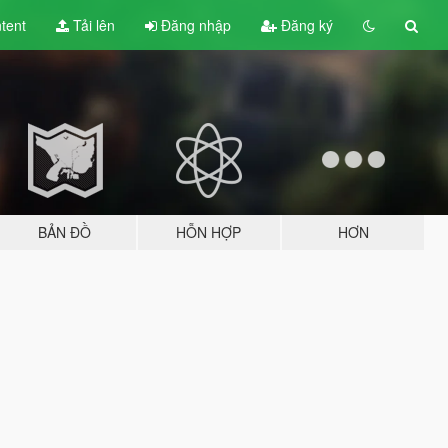
tent
Tải lên
Đăng nhập
Đăng ký
BẢN ĐỒ
HỖN HỢP
HƠN