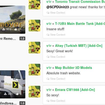
v1r
»
Toronto Transit Commission Bu
@SCPDUnit23
great news! thanks for 
View Context
v1r
»
T-72B3 Main Battle Tank [Add-
Insane stuff!
903
21
View Context
t Remover
1.0
v1r
»
Altay (Turkish MBT) [Add-On]
Sexy! Great work!
View Context
v1r
»
Map Builder 3D Models
Absolute trash website.
View Context
v1r
»
Entara CW1988 [Add-On]
481
3
So sexy!
View Context
reaker Set
1.0