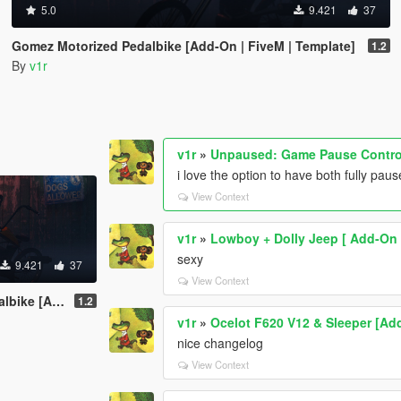
5.0
9.421
37
Gomez Motorized Pedalbike [Add-On | FiveM | Template]
1.2
By
v1r
v1r
»
Unpaused: Game Pause Control
i love the option to have both fully p
View Context
v1r
»
Lowboy + Dolly Jeep [ Add-On 
sexy
9.421
37
View Context
veM | Template]
1.2
v1r
»
Ocelot F620 V12 & Sleeper [Add
nice changelog
View Context