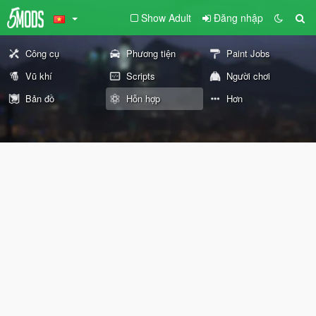
Show Adult
Đăng nhập
Công cụ
Phương tiện
Paint Jobs
Vũ khí
Scripts
Người chơi
Bản đồ
Hỗn hợp
Hơn