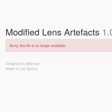
Modified Lens Artefacts
1.
Sorry, this file is no longer available.
Designed in Alderney
Made in Los Santos