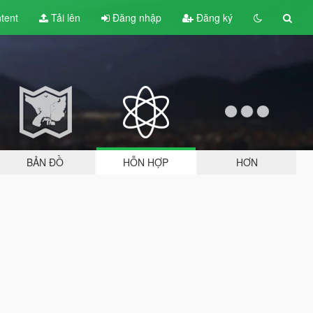
tent
Tải lên
Đăng nhập
Đăng ký
BẢN ĐỒ
HỖN HỢP
HƠN